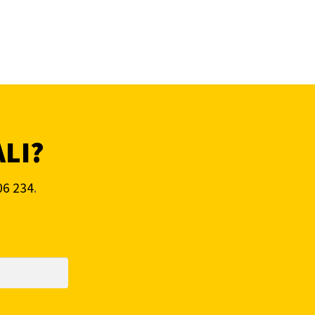
ALI?
06 234
.