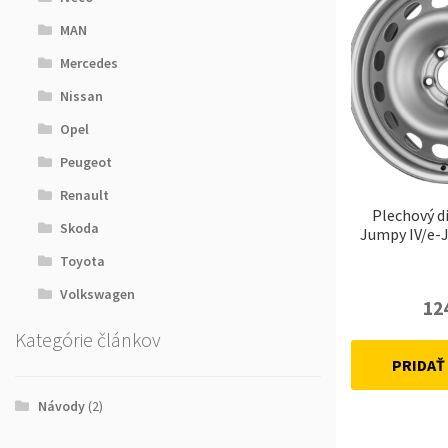
MAN
Mercedes
Nissan
Opel
Peugeot
Renault
Plechový d
Skoda
Jumpy IV/e-J
Toyota
Volkswagen
12
Kategórie článkov
PRIDAŤ
Návody
(2)