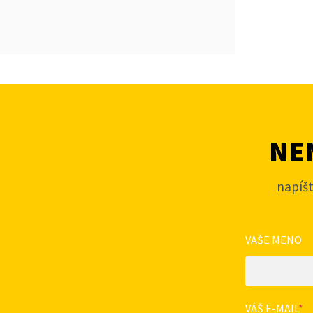
NEN
napíš
VAŠE MENO
VÁŠ E-MAIL
*