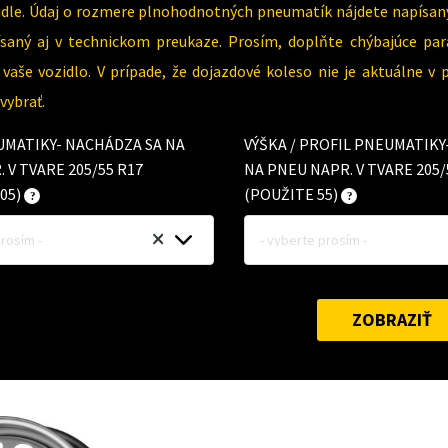
dle. Údaj o rozmere plnohodnotných pneumatík nájdete napísaný
písaný aj v technickom preukaze. Prosím, doplňte chýbajúce 
vaše vozidlo. V prípade, že dojazdové koleso nie je aktuálne v
ybrať.
UMATIKY- NACHÁDZA SA NA
VÝŠKA / PROFIL PNEUMATIK
 V TVARE 205/55 R17
NA PNEU NAPR. V TVARE 205/
05)
(POUŽITE 55)
prosím -
- vyberte prosím -
ZOBRAZIŤ