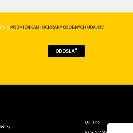
ÍM S
PODMIENKAMI OCHRANY OSOBNÝCH ÚDAJOV
LUF s.r.o.
ienky
Nám. M.R.Štefanika 518,