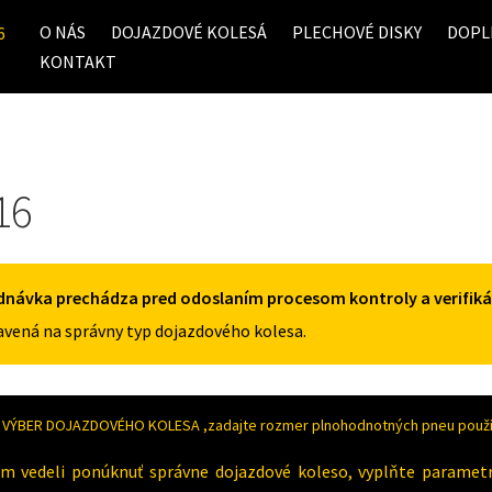
O NÁS
DOJAZDOVÉ KOLESÁ
PLECHOVÉ DISKY
DOPL
6
KONTAKT
16
dnávka prechádza pred odoslaním procesom kontroly a verifiká
vená na správny typ dojazdového kolesa.
VÝBER DOJAZDOVÉHO KOLESA ,zadajte rozmer plnohodnotných pneu použív
m vedeli ponúknuť správne dojazdové koleso, vyplňte paramet