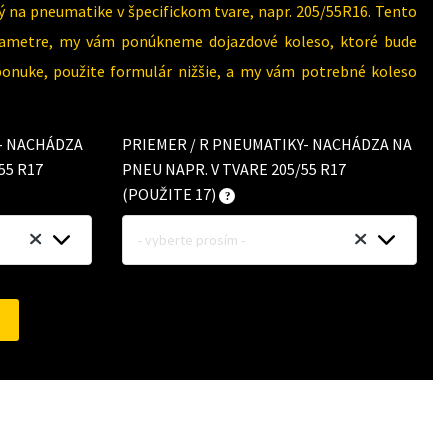
 na pneumatike v špecifickom tvare, napr. 205/55R16. Tento
parametre, my vám ponúkneme dojazdové koleso, ktoré bude
 ponuke, použite formulár nižšie, a my vám potrebné koleso
Y- NACHÁDZA
PRIEMER / R PNEUMATIKY- NACHÁDZA NA
55 R17
PNEU NAPR. V TVARE 205/55 R17
(POUŽITE 17)
- vyberte prosím -