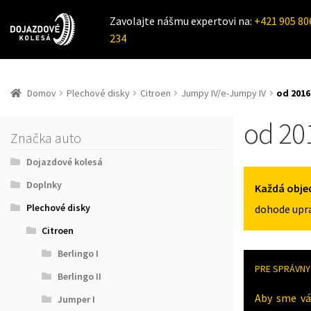
Zavolajte nášmu expertovi na:
+421 905 80
234
Domov
Plechové disky
Citroen
Jumpy IV/e-Jumpy IV
od 2016
od 20
Značka auto
Dojazdové kolesá
Doplnky
Každá obje
Plechové disky
dohode upra
Citroen
Berlingo I
PRE SPRÁVNY 
Berlingo II
Aby sme vá
Jumper I