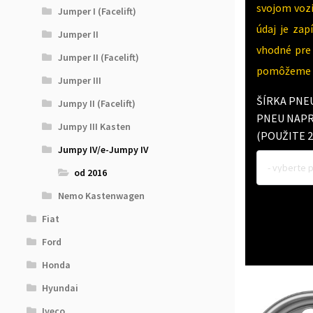
svojom vozi
Jumper I (Facelift)
údaj je za
Jumper II
vhodné pre 
Jumper II (Facelift)
pomôžeme v
Jumper III
ŠÍRKA PNE
Jumpy II (Facelift)
PNEU NAPR.
Jumpy III Kasten
(POUŽITE 2
Jumpy IV/e-Jumpy IV
- vyberte 
od 2016
Nemo Kastenwagen
Fiat
Ford
Honda
Hyundai
Iveco