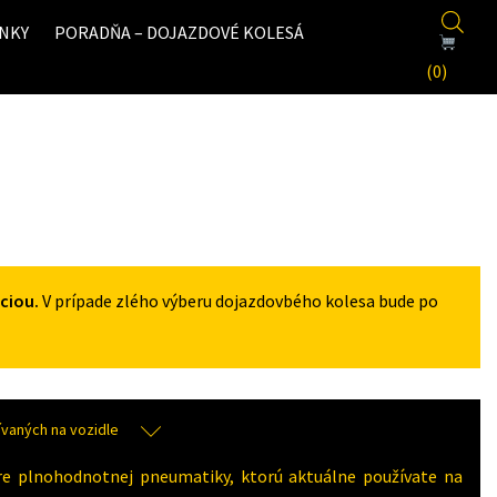
NKY
PORADŇA – DOJAZDOVÉ KOLESÁ
(0)
ciou.
V prípade zlého výberu dojazdovbého kolesa bude po
aných na vozidle
re plnohodnotnej pneumatiky, ktorú aktuálne používate na