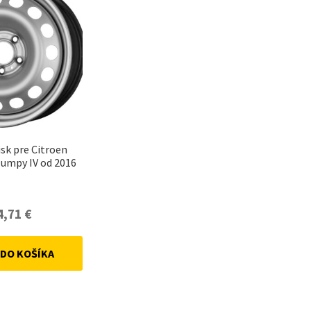
isk pre Citroen
umpy IV od 2016
4,71
€
 DO KOŠÍKA