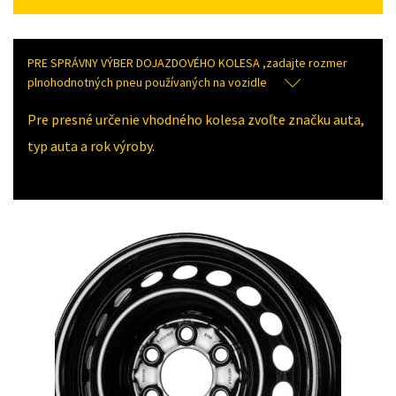
PRE SPRÁVNY VÝBER DOJAZDOVÉHO KOLESA ,zadajte rozmer
plnohodnotných pneu používaných na vozidle
Pre presné určenie vhodného kolesa zvoľte značku auta,
typ auta a rok výroby.