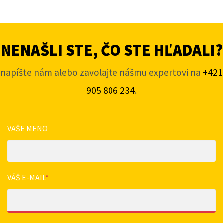
NENAŠLI STE, ČO STE HĽADALI?
napíšte nám alebo zavolajte nášmu expertovi na
+421
905 806 234
.
VAŠE MENO
VÁŠ E-MAIL
*