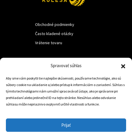
Obchodné podmienky
Často kladené otázky
Vrátenie tovaru
LUF s.r.o.
Spravovať súhlas
Nám. M.R.Štefanika 518,
Aby sme vám poskytli tie najlepšie skúsenosti, používame technológie, ako sú
Trstená 02801
súbory cookie na ukladanie a/alebo prístup k informáciám o zariadení. Súhlas s
týmito technológiami nám umožní spracovávať údaje, ako je správanie pri
prehliadaní alebo jedinečné ID na tejto stránke. Nesúhlas alebo odvolanie
súhlasu môže nepriaznivo ovplyvniť určité vlastnosti a funkcie.
+421 905 806 234
info@dojazdovekolesa.com
Prijať