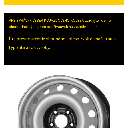
PRE SPRÁVNY VÝBER DOJAZDOVÉHO KOLESA ,zadajte rozmer
plnohodnotných pneu používaných na vozidle
Pre presné určenie vhodného kolesa zvoľte značku auta,
typ auta a rok výroby.