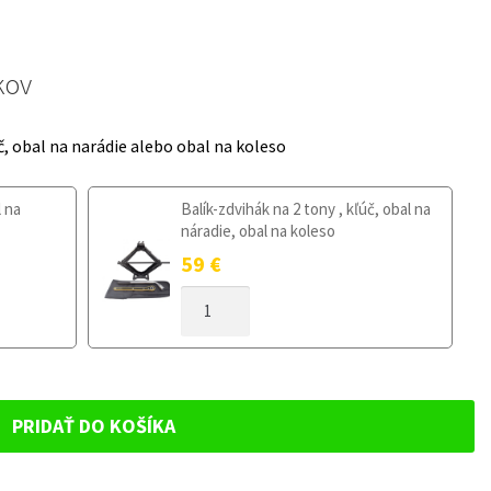
kov
č, obal na narádie alebo obal na koleso
l na
Balík-zdvihák na 2 tony , kľúč, obal na
náradie, obal na koleso
59
€
MNOŽSTVO
DOJAZDOVÉ
KOLESO
MAZDA
CX-
5
PRIDAŤ DO KOŠÍKA
II
OD
2017