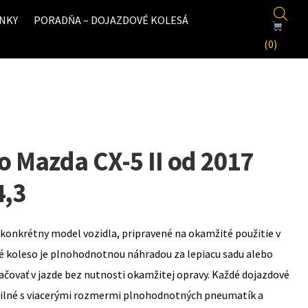
NKY
PORADŇA – DOJAZDOVÉ KOLESÁ
(0)
o Mazda CX-5 II od 2017
4,3
konkrétny model vozidla, pripravené na okamžité použitie v
é koleso je plnohodnotnou náhradou za lepiacu sadu alebo
ovať v jazde bez nutnosti okamžitej opravy. Každé dojazdové
bilné s viacerými rozmermi plnohodnotných pneumatík a