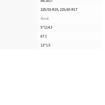
od 2017
225/55 R19, 225/65 R17
Nové
5*114.3
67.1
12*1.5