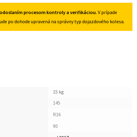
145/90R16
5X114,3
odoslaním procesom kontroly a verifikáciou.
V prípade
ude po dohode upravená na správny typ dojazdového kolesa.
15 kg
145
R16
90