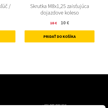
kľúč /
Skrutka M8x1,25 zaisťujúca
dojazdove koleso
ent
Original
Current
10
€
18
€
price
price
PRIDAŤ DO KOŠÍKA
was:
is:
18 €.
10 €.
+421 905 806 234