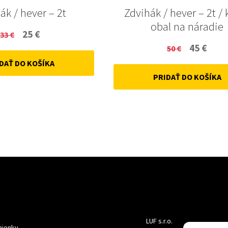
ák / hever – 2t
Zdvihák / hever – 2t / 
obal na náradie
Original
Current
25
€
33
€
Original
Curr
45
€
price
price
50
€
price
price
DAŤ DO KOŠÍKA
was:
is:
PRIDAŤ DO KOŠÍKA
was:
is:
33 €.
25 €.
50 €.
45 €.
LUF s.r.o.
ienky