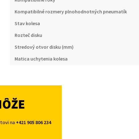
Kompatibilné rozmery plnohodnotných pneumatík
Stav kolesa
Rozteč disku
Stredový otvor disku (mm)
Matica uchytenia kolesa
MÔŽE
rtovi na
+421 905 806 234