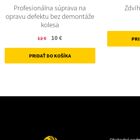
Profesionálna súprava na
Zdvih
opravu defektu bez demontáže
kolesa
Original
Current
10
€
12
€
PRI
price
price
PRIDAŤ DO KOŠÍKA
was:
is:
12 €.
10 €.
Obchodné podm