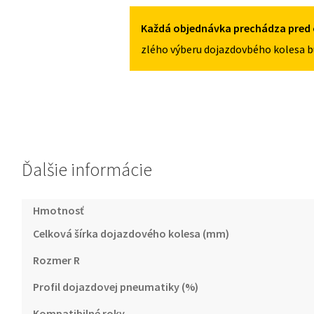
145/90R16
5
5X114,3
II
Každá objednávka prechádza pred 
OD
zlého výberu dojazdovbého kolesa b
2017
145/90R16
5X114,3
Ďalšie informácie
Hmotnosť
Celková šírka dojazdového kolesa (mm)
Rozmer R
Profil dojazdovej pneumatiky (%)
Kompatibilné roky