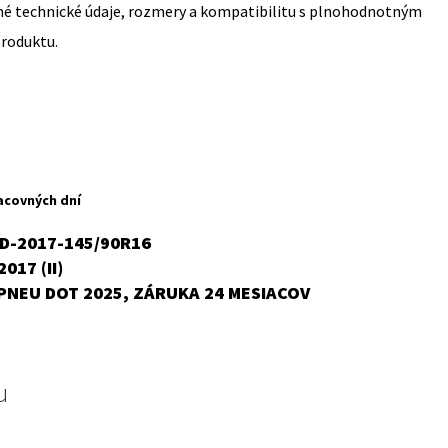
sné technické údaje, rozmery a kompatibilitu s plnohodnotným
produktu.
acovných dní
OD-2017-145/90R16
2017 (II)
PNEU DOT 2025, ZÁRUKA 24 MESIACOV
u