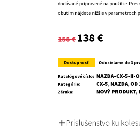
dodávané pripravené na použitie. Pre
obutím nájdete nižšie v parametroch 
Original
Current
138
€
158
€
price
price
was:
is:
Dostupnosť
Odosielame do 3 pr
158 €.
138 €.
MAZDA-CX-5-II-
Katalógové číslo:
CX-5
MAZDA
OD 
Kategórie:
,
,
NOVÝ PRODUKT, 
Záruka:
Príslušenstvo ku koles