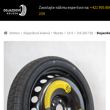
Zavolajte nášmu expertovi na:
+421 905 80
234
Domov
Dojazdové kolesá
Mazda
CX-5
Od 2017 (II)
Dojazdov