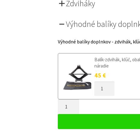
Zdviháky
Výhodné balíky dopln
Výhodné balíky doplnkov - zdvihák, kľú
Balík-zdvihák, kľúč, oba
náradie
45
€
MNOŽSTVO
DOJAZDOVÉ
KOLESO
MNOŽSTVO
MAZDA
CX-
DOJAZDOVÉ
5
KOLESO
II
MAZDA
OD
CX-
2017