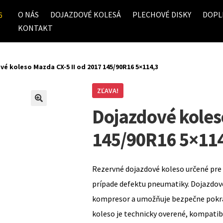
O NÁS
DOJAZDOVÉ KOLESÁ
PLECHOVÉ DISKY
DOPL
6
KONTAKT
é koleso Mazda CX-5 II od 2017 145/90R16 5×114,3
ZĽAVA!
Dojazdové koles
145/90R16 5×11
Rezervné dojazdové koleso určené pre 
prípade defektu pneumatiky. Dojazdov
kompresor a umožňuje bezpečne pokrač
koleso je technicky overené, kompati