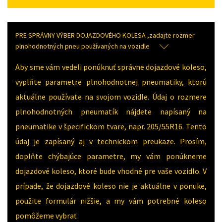
PRE SPRÁVNY VÝBER DOJAZDOVÉHO KOLESA ,zadajte rozmer
plnohodnotných pneu používaných na vozidle
Aby sme vám vedeli ponúknuť správne dojazdové koleso,
vyplňte parametre plnohodnotnej pneumatiky, ktorú
aktuálne používate na svojom vozidle. Údaj o rozmere
plnohodnotných pneumatík nájdete napísaný na
pneumatike v špecifickom tvare, napr. 205/55R16. Tento
údaj je zapísaný aj v technickom preukaze. Prosím,
doplňte chýbajúce parametre, my vám ponúkneme
dojazdové koleso, ktoré bude vhodné pre vaše vozidlo. V
prípade, že dojazdové koleso nie je aktuálne v ponuke,
použite formulár nižšie, a my vám potrebné koleso
pomôžeme vybrať.