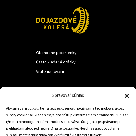
Obchodné podmienky
Často kladené otázky
Vrátenie tovaru
LUF s.r.o.
Spravovať súhlas
Nám. M.R.Štefanika 518,
Aby sme vám poskytli tie najlepšie skúsenosti, používame technológie, ako sú
Trstená 02801
súbory cookie na ukladanie a/alebo prístup k informáciám o zariadení. Súhlas s
týmito technológiami nám umožní spracovávať údaje, ako je správanie pri
prehliadaní alebo jedinečné ID na tejto stránke. Nesúhlas alebo odvolanie
súhlasu môže nepriaznivo ovplyvniť určité vlastnosti a funkcie.