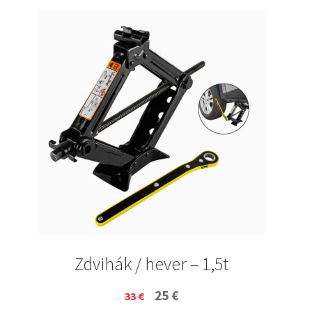
Zdvihák / hever – 1,5t
Original
Current
25
€
33
€