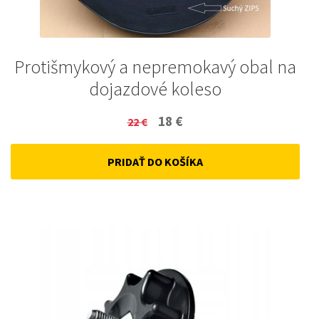
Protišmykový a nepremokavý obal na
dojazdové koleso
Original
Current
18
€
22
€
price
price
PRIDAŤ DO KOŠÍKA
was:
is:
22 €.
18 €.