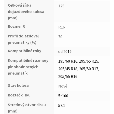
Celková šírka
125
dojazdového kolesa
(mm)
Rozmer R
R16
Profil dojazdovej
70
pneumatiky (%)
Kompatibilné roky
od 2019
Kompatibilné rozmery
195/60 R16, 195/65 R15,
plnohodnotných
205/45 R18, 205/50 R17,
pneumatík
205/55 R16
Stav kolesa
Nové
Rozteč disku
5*100
Stredový otvor disku
57.1
(mm)