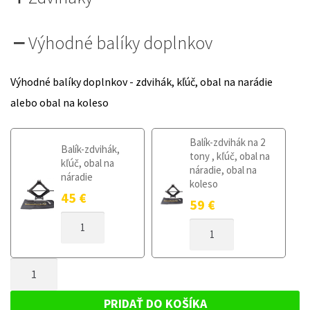
Výhodné balíky doplnkov
Výhodné balíky doplnkov - zdvihák, kľúč, obal na narádie
alebo obal na koleso
Balík-zdvihák na 2
Balík-zdvihák,
tony , kľúč, obal na
kľúč, obal na
náradie, obal na
náradie
koleso
45
€
59
€
MNOŽSTVO
MNOŽSTVO
DOJAZDOVÉ
DOJAZDOVÉ
KOLESO
KOLESO
SKODA
MNOŽSTVO
SKODA
SCALA
SCALA
DOJAZDOVÉ
OD
OD
KOLESO
2019
PRIDAŤ DO KOŠÍKA
2019