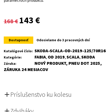
parametroch produktu.
Original
Current
143
€
168
€
price
price
was:
is:
Dostupnosť
Odosielame do 3 pracovných dní
168 €.
143 €.
SKODA-SCALA-OD-2019-125/70R16
Katalógové číslo:
FABIA
OD 2019
SCALA
SKODA
Kategórie:
,
,
,
NOVÝ PRODUKT, PNEU DOT 2025,
Záruka:
ZÁRUKA 24 MESIACOV
Príslušenstvo ku kolesu
Zdviháky