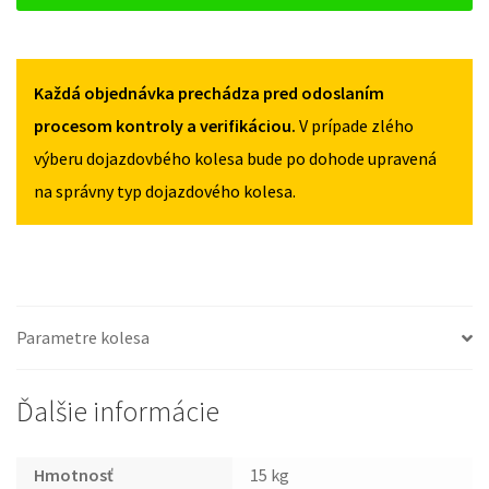
125/70R16
SKODA
125/70R16
SCALA
OD
Každá objednávka prechádza pred odoslaním
2019
125/70R16
procesom kontroly a verifikáciou.
V prípade zlého
výberu dojazdovbého kolesa bude po dohode upravená
na správny typ dojazdového kolesa.
Parametre kolesa
Ďalšie informácie
Hmotnosť
15 kg