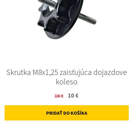
Skrutka M8x1,25 zaisťujúca dojazdove
koleso
Original
Current
10
€
18
€
price
price
PRIDAŤ DO KOŠÍKA
was:
is:
18 €.
10 €.