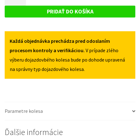
CIVIC
DOJAZDOVÉ
X
X
KOLESO
OD
PRIDAŤ DO KOŠÍKA
OD
2017
HONDA
2017
125/80R16
CIVIC
125/80R16
5X114,3
5X114,3
X
Každá objednávka prechádza pred odoslaním
OD
2017
procesom kontroly a verifikáciou.
V prípade zlého
125/80R16
výberu dojazdovbého kolesa bude po dohode upravená
5X114,3
na správny typ dojazdového kolesa.
Parametre kolesa
Ďalšie informácie