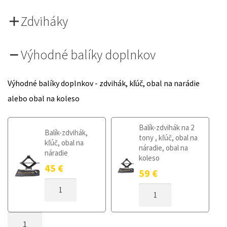
Zdviháky
Výhodné balíky doplnkov
Výhodné balíky doplnkov - zdvihák, kľúč, obal na narádie
alebo obal na koleso
Balík-zdvihák na 2
Balík-zdvihák,
tony , kľúč, obal na
kľúč, obal na
náradie, obal na
náradie
koleso
45
€
59
€
MNOŽSTVO
MNOŽSTVO
DOJAZDOVÉ
DOJAZDOVÉ
KOLESO
KOLESO
HONDA
MNOŽSTVO
HONDA
CIVIC