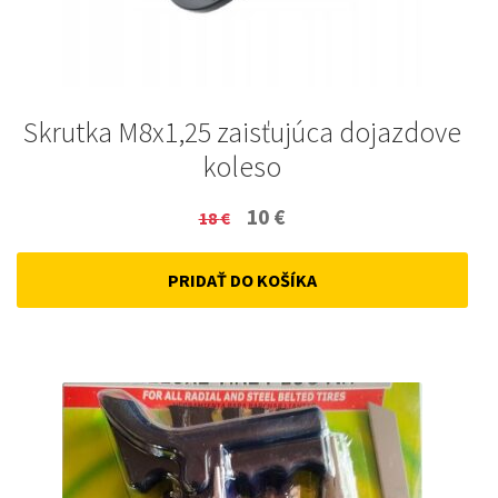
Skrutka M8x1,25 zaisťujúca dojazdove
koleso
Original
Current
10
€
18
€
price
price
PRIDAŤ DO KOŠÍKA
was:
is:
18 €.
10 €.