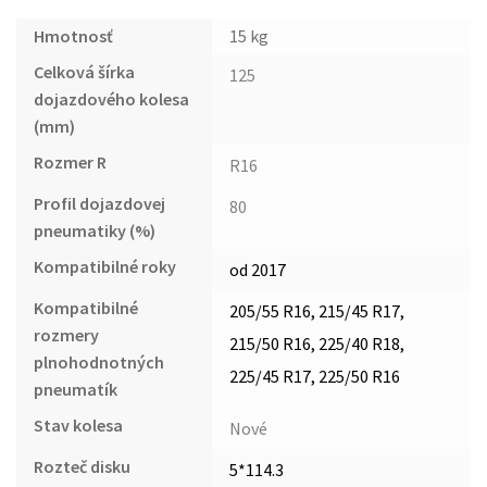
Hmotnosť
15 kg
Celková šírka
125
dojazdového kolesa
(mm)
Rozmer R
R16
Profil dojazdovej
80
pneumatiky (%)
Kompatibilné roky
od 2017
Kompatibilné
205/55 R16, 215/45 R17,
rozmery
215/50 R16, 225/40 R18,
plnohodnotných
225/45 R17, 225/50 R16
pneumatík
Stav kolesa
Nové
Rozteč disku
5*114.3