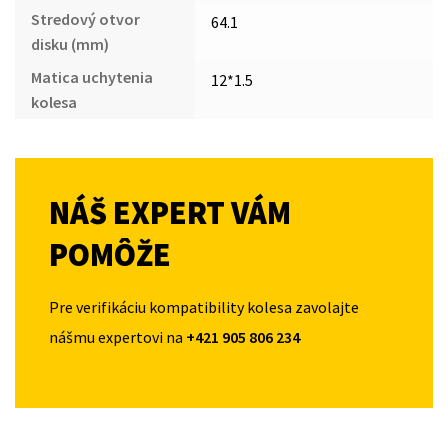
Stredový otvor
64.1
disku (mm)
Matica uchytenia
12*1.5
kolesa
NÁŠ EXPERT VÁM
POMÔŽE
Pre verifikáciu kompatibility kolesa zavolajte
nášmu expertovi na
+421 905 806 234