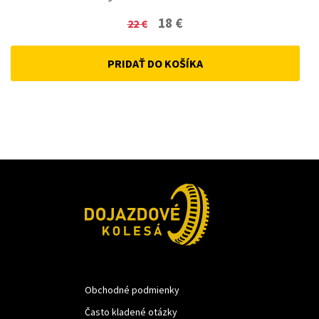
Original
Current
18
€
22
€
price
price
PRIDAŤ DO KOŠÍKA
was:
is:
22 €.
18 €.
Obchodné podmienky
Často kladené otázky