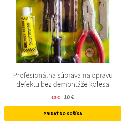
Profesionálna súprava na opravu
defektu bez demontáže kolesa
Original
Current
10
€
12
€
price
price
PRIDAŤ DO KOŠÍKA
was:
is:
12 €.
10 €.