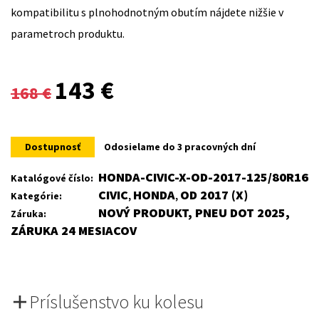
kompatibilitu s plnohodnotným obutím nájdete nižšie v
parametroch produktu.
Original
Current
143
€
168
€
price
price
was:
is:
Dostupnosť
Odosielame do 3 pracovných dní
168 €.
143 €.
HONDA-CIVIC-X-OD-2017-125/80R16
Katalógové číslo:
CIVIC
HONDA
OD 2017 (X)
Kategórie:
,
,
NOVÝ PRODUKT, PNEU DOT 2025,
Záruka:
ZÁRUKA 24 MESIACOV
Príslušenstvo ku kolesu