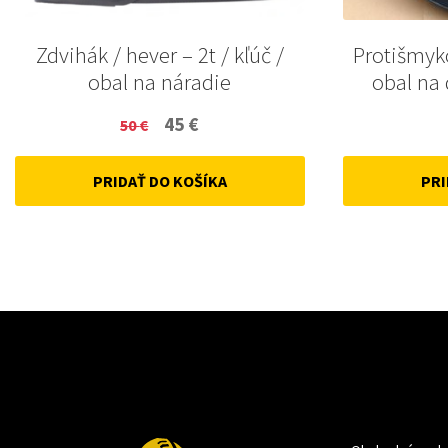
Zdvihák / hever – 2t / kľúč /
Protišmyk
obal na náradie
obal na
Original
Current
45
€
50
€
price
price
PRIDAŤ DO KOŠÍKA
PRI
was:
is:
50 €.
45 €.