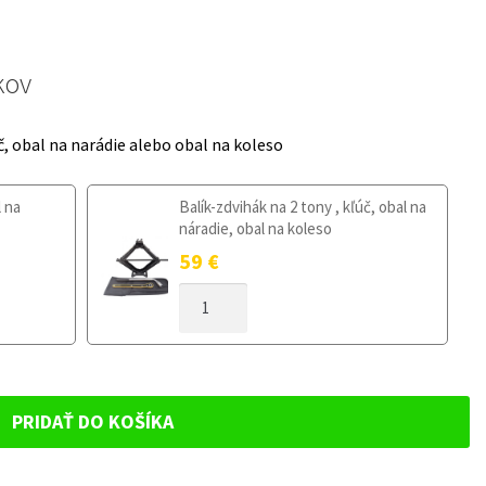
kov
č, obal na narádie alebo obal na koleso
l na
Balík-zdvihák na 2 tony , kľúč, obal na
náradie, obal na koleso
59
€
MNOŽSTVO
DOJAZDOVÉ
KOLESO
HONDA
CIVIC
X
PRIDAŤ DO KOŠÍKA
OD
2017
125/80R16