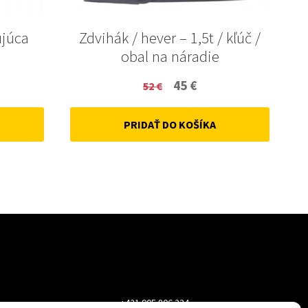
ujúca
Zdvihák / hever – 1,5t / kľúč /
obal na náradie
ent
Original
Current
45
€
52
€
price
price
PRIDAŤ DO KOŠÍKA
was:
is:
52 €.
45 €.
+421 905 806 234