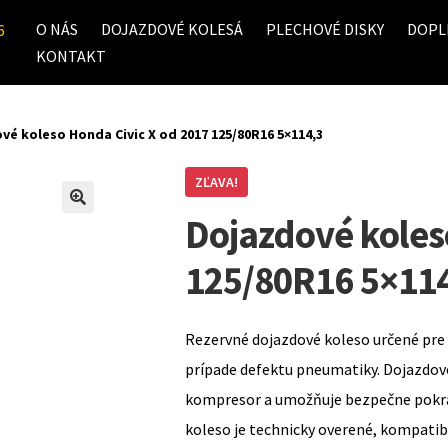
O NÁS
DOJAZDOVÉ KOLESÁ
PLECHOVÉ DISKY
DOPL
6
KONTAKT
vé koleso Honda Civic X od 2017 125/80R16 5×114,3
ZĽAVA!
Dojazdové koles
125/80R16 5×11
Rezervné dojazdové koleso určené pre 
prípade defektu pneumatiky. Dojazdov
kompresor a umožňuje bezpečne pokrač
koleso je technicky overené, kompati