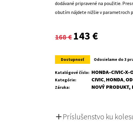
dodávané pripravené na použitie. Pre
obutím nájdete nižšie v parametroch 
Original
Current
143
€
168
€
price
price
was:
is:
Dostupnosť
Odosielame do 3 pr
168 €.
143 €.
HONDA-CIVIC-X-
Katalógové číslo:
CIVIC
HONDA
OD
Kategórie:
,
,
NOVÝ PRODUKT, 
Záruka:
Príslušenstvo ku koles