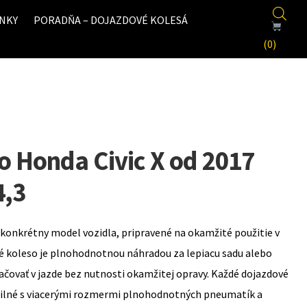
NKY
PORADŇA – DOJAZDOVÉ KOLESÁ
(0)
o Honda Civic X od 2017
4,3
konkrétny model vozidla, pripravené na okamžité použitie v
é koleso je plnohodnotnou náhradou za lepiacu sadu alebo
ovať v jazde bez nutnosti okamžitej opravy. Každé dojazdové
bilné s viacerými rozmermi plnohodnotných pneumatík a