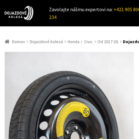
Zavolajte nášmu expertovi na:
+421 905 80
234
Domov
Dojazdové kolesá
Honda
Civic
Od 2017 (X)
Dojazdo