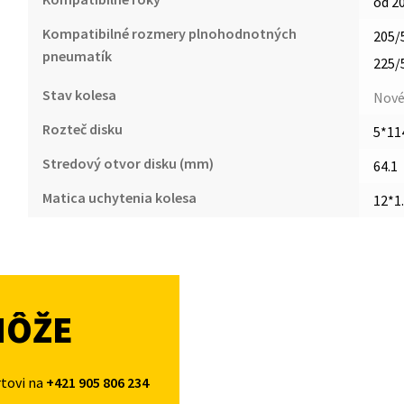
od 2
Kompatibilné rozmery plnohodnotných
205/
pneumatík
225/
Stav kolesa
Nov
Rozteč disku
5*11
Stredový otvor disku (mm)
64.1
Matica uchytenia kolesa
12*1
MÔŽE
rtovi na
+421 905 806 234