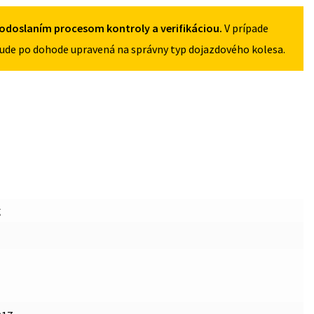
5X114,3
odoslaním procesom kontroly a verifikáciou.
V prípade
ude po dohode upravená na správny typ dojazdového kolesa.
g