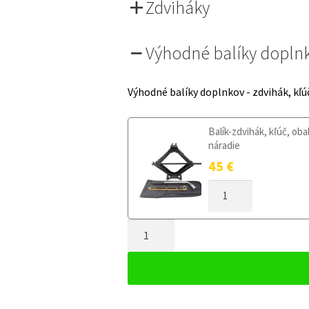
Zdviháky
Výhodné balíky dopln
Výhodné balíky doplnkov - zdvihák, kľú
Balík-zdvihák, kľúč, oba
náradie
45
€
MNOŽSTVO
DOJAZDOVÉ
KOLESO
MNOŽSTVO
HONDA
CIVIC
DOJAZDOVÉ
X
KOLESO
OD
HONDA
2017
CIVIC
125/80R16