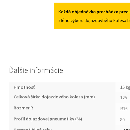
5X114,3
X
OD
Každá objednávka prechádza pred 
2017
zlého výberu dojazdovbého kolesa b
125/80R16
5X114,3
Ďalšie informácie
Hmotnosť
15 k
Celková šírka dojazdového kolesa (mm)
125
Rozmer R
R16
Profil dojazdovej pneumatiky (%)
80
Kompatibilné roky