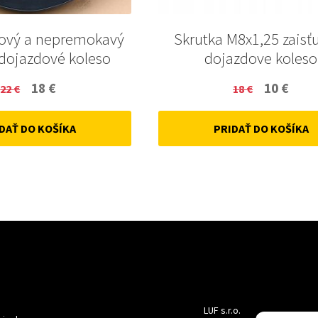
ový a nepremokavý
Skrutka M8x1,25 zaisť
 dojazdové koleso
dojazdove koleso
Original
Current
Original
Curr
18
€
10
€
22
€
18
€
price
price
price
price
DAŤ DO KOŠÍKA
PRIDAŤ DO KOŠÍKA
was:
is:
was:
is:
22 €.
18 €.
18 €.
10 €.
LUF s.r.o.