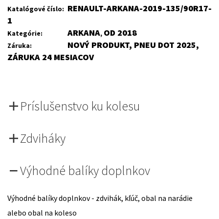
162 €.
148 €.
RENAULT-ARKANA-2019-135/90R17-
Katalógové číslo:
1
ARKANA
OD 2018
Kategórie:
,
NOVÝ PRODUKT, PNEU DOT 2025,
Záruka:
ZÁRUKA 24 MESIACOV
Príslušenstvo ku kolesu
Zdviháky
Výhodné balíky doplnkov
Výhodné balíky doplnkov - zdvihák, kľúč, obal na narádie
alebo obal na koleso