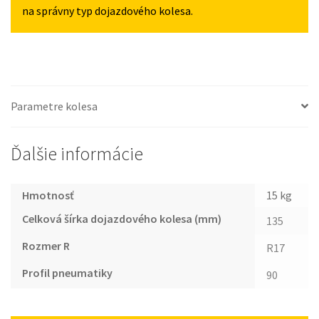
na správny typ dojazdového kolesa.
Parametre kolesa
Ďalšie informácie
Hmotnosť
15 kg
Celková šírka dojazdového kolesa (mm)
135
Rozmer R
R17
Profil pneumatiky
90