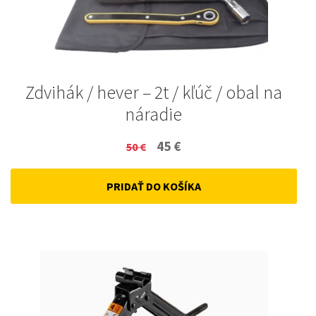
Zdvihák / hever – 2t / kľúč / obal na
náradie
Original
Current
45
€
50
€
price
price
PRIDAŤ DO KOŠÍKA
was:
is:
50 €.
45 €.