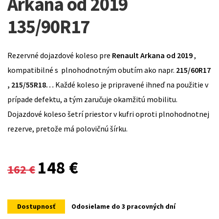
Arkana od 2019
135/90R17
Rezervné dojazdové koleso pre
Renault Arkana
od 2019
,
kompatibilné s plnohodnotným obutím ako napr.
215/60R17
, 215/55R18…
Každé koleso je pripravené ihneď na použitie v
prípade defektu, a tým zaručuje okamžitú mobilitu.
Dojazdové koleso šetrí priestor v kufri oproti plnohodnotnej
rezerve, pretože má polovičnú šírku.
Original
Current
148
€
162
€
price
price
was:
is:
Dostupnosť
Odosielame do 3 pracovných dní