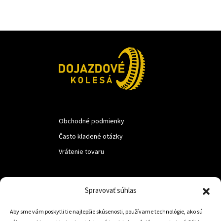
Obchodné podmienky
Často kladené otázky
Vrátenie tovaru
LUF s.r.o.
Spravovať súhlas
Nám. M.R.Štefanika 518,
Aby sme vám poskytli tie najlepšie skúsenosti, používame technológie, ako sú
Trstená 02801