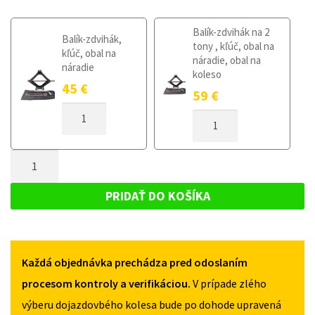
Balík-zdvihák na 2
Balík-zdvihák,
tony , kľúč, obal na
kľúč, obal na
náradie, obal na
náradie
koleso
45
€
59
€
MNOŽSTVO
MNOŽSTVO
DOJEZDOVÉ
DOJEZDOVÉ
KOLO
KOLO
RENAULT
MNOŽSTVO
RENAULT
ARKANA
ARKANA
DOJEZDOVÉ
OD
OD
KOLO
2019
PRIDAŤ DO KOŠÍKA
2019
135/90R17
RENAULT
135/90R17
ARKANA
OD
Každá objednávka prechádza pred odoslaním
2019
135/90R17
procesom kontroly a verifikáciou.
V prípade zlého
výberu dojazdovbého kolesa bude po dohode upravená