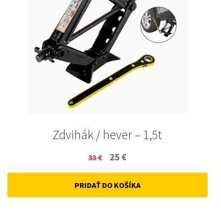
Zdvihák / hever – 1,5t
Original
Current
25
€
33
€
price
price
PRIDAŤ DO KOŠÍKA
was:
is:
33 €.
25 €.