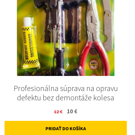
Profesionálna súprava na opravu
defektu bez demontáže kolesa
Original
Current
10
€
12
€
price
price
PRIDAŤ DO KOŠÍKA
was:
is: