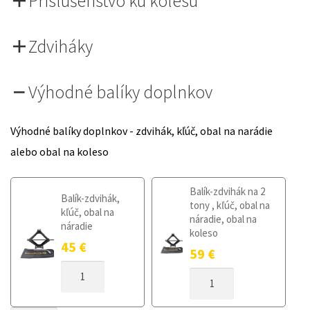
Príslušenstvo ku kolesu
Zdviháky
Výhodné balíky doplnkov
Výhodné balíky doplnkov - zdvihák, kľúč, obal na narádie
alebo obal na koleso
Balík-zdvihák na 2
Balík-zdvihák,
tony , kľúč, obal na
kľúč, obal na
náradie, obal na
náradie
koleso
45
€
59
€
MNOŽSTVO
MNOŽSTVO
DOJAZDOVÉ
DOJAZDOVÉ
KOLESO
KOLESO
JAGUAR