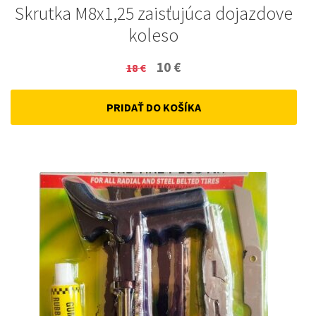
Skrutka M8x1,25 zaisťujúca dojazdove
koleso
Original
Current
10
€
18
€
price
price
PRIDAŤ DO KOŠÍKA
was:
is:
18 €.
10 €.