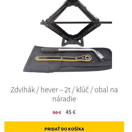
Zdvihák / hever – 2t / kľúč / obal na
náradie
Original
Current
45
€
50
€
price
price
PRIDAŤ DO KOŠÍKA
was:
is: