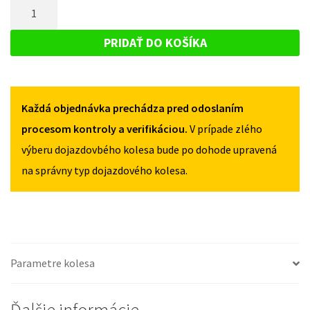
MNOŽSTVO
JAGUAR
X-
X-
DOJAZDOVÉ
TYPE
TYPE
KOLESO
2001-
PRIDAŤ DO KOŠÍKA
2001-
2009
JAGUAR
2009
125/70R18
X-
125/70R18
5X108
5X108
TYPE
Každá objednávka prechádza pred odoslaním
2001-
2009
procesom kontroly a verifikáciou.
V prípade zlého
125/70R18
výberu dojazdovbého kolesa bude po dohode upravená
5X108
na správny typ dojazdového kolesa.
Parametre kolesa