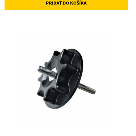
PRIDAŤ DO KOŠÍKA
was:
is:
15 €.
10 €.