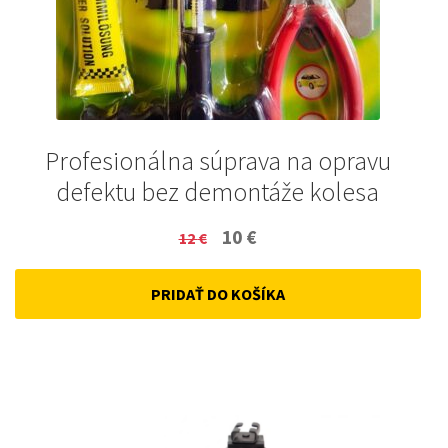
Profesionálna súprava na opravu
defektu bez demontáže kolesa
Original
Current
10
€
12
€
price
price
PRIDAŤ DO KOŠÍKA
was:
is:
12 €.
10 €.