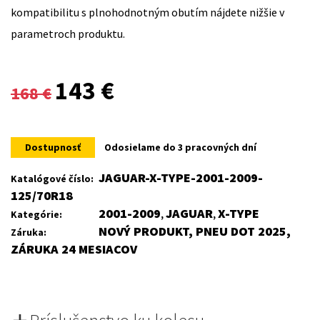
kompatibilitu s plnohodnotným obutím nájdete nižšie v
parametroch produktu.
Original
Current
143
€
168
€
price
price
was:
is:
Dostupnosť
Odosielame do 3 pracovných dní
168 €.
143 €.
JAGUAR-X-TYPE-2001-2009-
Katalógové číslo:
125/70R18
2001-2009
JAGUAR
X-TYPE
Kategórie:
,
,
NOVÝ PRODUKT, PNEU DOT 2025,
Záruka:
ZÁRUKA 24 MESIACOV