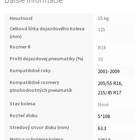
Ďalšie informácie
Hmotnosť
15 kg
Celková šírka dojazdového kolesa
125
(mm)
Rozmer R
R18
Profil dojazdovej pneumatiky (%)
70
Kompatibilné roky
2001-2009
Kompatibilné rozmery
205/55 R16,
plnohodnotných pneumatík
215/45 R17
Stav kolesa
Nové
Rozteč disku
5*108
Stredový otvor disku (mm)
63.3
Matica uchytenia kolesa
12*1.5