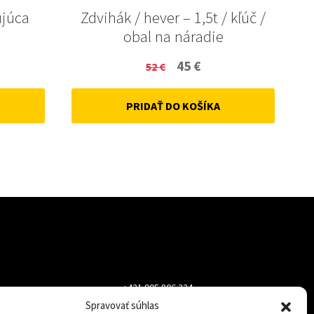
ujúca
Zdvihák / hever – 1,5t / kľúč /
obal na náradie
ent
Original
Current
45
€
52
€
price
price
PRIDAŤ DO KOŠÍKA
was:
is:
52 €.
45 €.
+421 905 806 234
Spravovať súhlas
info@dojazdovekolesa.com