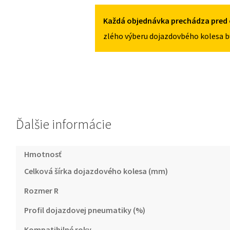
5X108
TYPE
2001-
Každá objednávka prechádza pred 
2009
zlého výberu dojazdovbého kolesa b
135/80R16
5X108
Ďalšie informácie
Hmotnosť
Celková šírka dojazdového kolesa (mm)
Rozmer R
Profil dojazdovej pneumatiky (%)
Kompatibilné roky