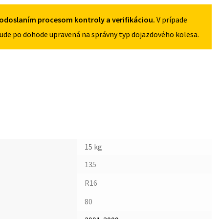
5X108
odoslaním procesom kontroly a verifikáciou.
V prípade
ude po dohode upravená na správny typ dojazdového kolesa.
15 kg
135
R16
80