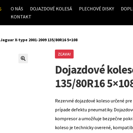
O NÁS
DOJAZDOVÉ KOLESÁ
PLECHOVÉ DISKY
DOPL
6
KONTAKT
Jaguar X-type 2001-2009 135/80R16 5×108
ZĽAVA!
Dojazdové koles
135/80R16 5×10
Rezervné dojazdové koleso určené pre 
prípade defektu pneumatiky. Dojazdov
kompresor a umožňuje bezpečne pokrač
koleso je technicky overené, kompati