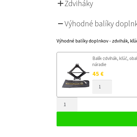
Zdviháky
Výhodné balíky dopln
Výhodné balíky doplnkov - zdvihák, kľú
Balík-zdvihák, kľúč, oba
náradie
45
€
MNOŽSTVO
DOJAZDOVÉ
KOLESO
MNOŽSTVO
JAGUAR
X-
DOJAZDOVÉ
TYPE
KOLESO
2001-
JAGUAR
2009
X-
135/80R16