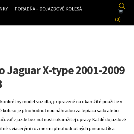
NKY
PORADŇA – DOJAZDOVÉ KOLESÁ
(0)
o Jaguar X-type 2001-2009
8
konkrétny model vozidla, pripravené na okamžité použitie v
é koleso je plnohodnotnou náhradou za lepiacu sadu alebo
ovať v jazde bez nutnosti okamžitej opravy. Každé dojazdové
bilné s viacerými rozmermi plnohodnotných pneumatík a