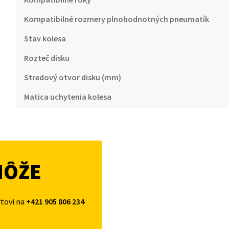
Kompatibilné rozmery plnohodnotných pneumatík
Stav kolesa
Rozteč disku
Stredový otvor disku (mm)
Matica uchytenia kolesa
MÔŽE
rtovi na
+421 905 806 234