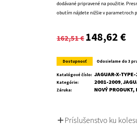
dodávané pripravené na použitie. Pre
obutím nájdete nižšie v parametroch 
Original
Cur
148,62
€
162,51
€
price
pri
was:
is:
Dostupnosť
Odosielame do 3 pr
162,51 €.
148
JAGUAR-X-TYPE-
Katalógové číslo:
2001-2009
JAGU
Kategórie:
,
NOVÝ PRODUKT, 
Záruka:
Príslušenstvo ku koles