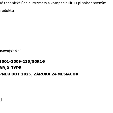
sné technické údaje, rozmery a kompatibilitu s plnohodnotným
produktu.
rent
ce
acovných dní
,62 €.
2001-2009-135/80R16
AR
X-TYPE
,
PNEU DOT 2025, ZÁRUKA 24 MESIACOV
u