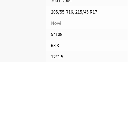
2001-2009
205/55 R16, 215/45 R17
Nové
5*108
63.3
12*1.5