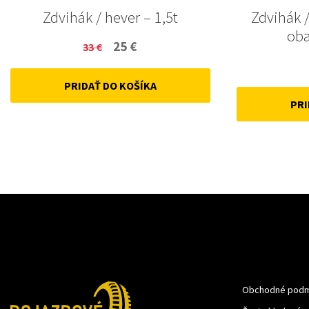
Zdvihák / hever – 1,5t
Zdvihák /
oba
Original
Current
25
€
33
€
price
price
PRIDAŤ DO KOŠÍKA
was:
is:
PRI
33 €.
25 €.
Obchodné podm