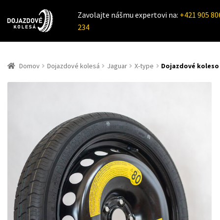
Zavolajte nášmu expertovi na:
+421 905 80
234
Domov
Dojazdové kolesá
Jaguar
X-type
Dojazdové koleso 