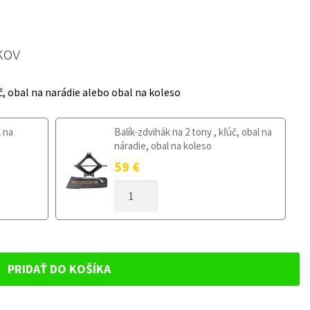
kov
č, obal na narádie alebo obal na koleso
l na
Balík-zdvihák na 2 tony , kľúč, obal na
náradie, obal na koleso
59
€
MNOŽSTVO
DOJAZDOVÉ
KOLESO
JAGUAR
X-
TYPE
PRIDAŤ DO KOŠÍKA
2001-
2009
135/80R16