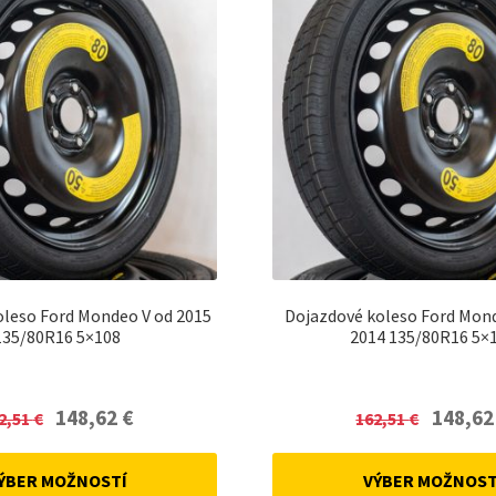
oleso Ford Mondeo V od 2015
Dojazdové koleso Ford Mond
135/80R16 5×108
2014 135/80R16 5×
Original
Current
Original
148,62
€
148,6
2,51
€
162,51
€
price
price
price
was:
is:
was:
ÝBER MOŽNOSTÍ
VÝBER MOŽNOST
162,51 €.
148,62 €.
162,51 €.