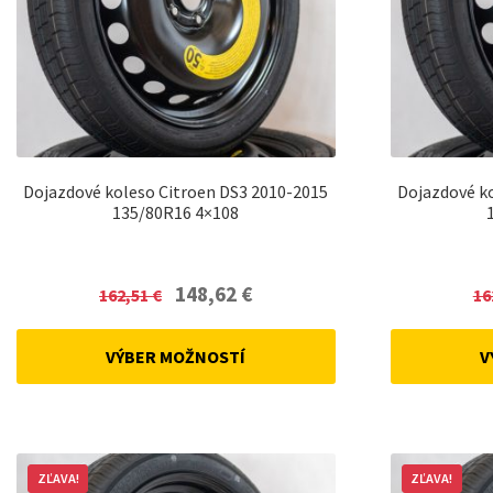
Dojazdové koleso Citroen DS3 2010-2015
Dojazdové k
135/80R16 4×108
Original
Current
148,62
€
162,51
€
16
price
price
was:
is:
VÝBER MOŽNOSTÍ
V
162,51 €.
148,62 €.
ZĽAVA!
ZĽAVA!