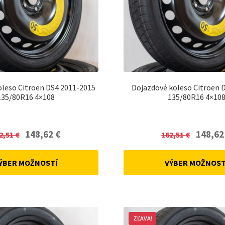
oleso Citroen DS4 2011-2015
Dojazdové koleso Citroen 
135/80R16 4×108
135/80R16 4×10
Original
Current
Original
148,62
€
148,6
2,51
€
162,51
€
price
price
price
was:
is:
was:
ÝBER MOŽNOSTÍ
VÝBER MOŽNOST
162,51 €.
148,62 €.
162,51 €.
ZĽAVA!