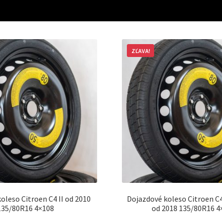
ZĽAVA!
oleso Citroen C4 II od 2010
Dojazdové koleso Citroen C4
135/80R16 4×108
od 2018 135/80R16 4