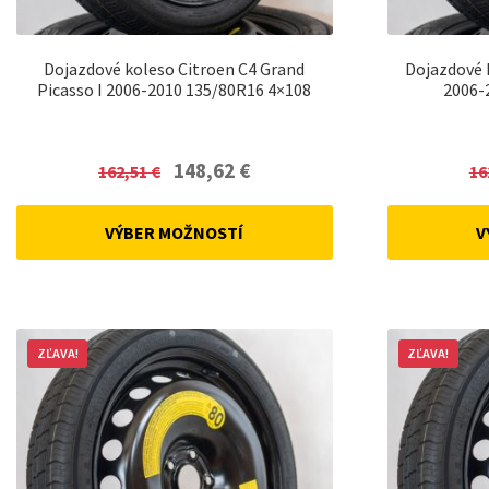
Dojazdové koleso Citroen C4 Grand
Dojazdové k
Picasso I 2006-2010 135/80R16 4×108
2006-
Original
Current
148,62
€
162,51
€
16
price
price
was:
is:
VÝBER MOŽNOSTÍ
V
162,51 €.
148,62 €.
ZĽAVA!
ZĽAVA!