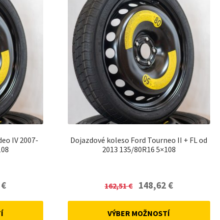
eo IV 2007-
Dojazdové koleso Ford Tourneo II + FL od
108
2013 135/80R16 5×108
Current
Original
Current
2
€
148,62
€
162,51
€
price
price
price
is:
was:
is:
Í
VÝBER MOŽNOSTÍ
148,62 €.
162,51 €.
148,62 €.