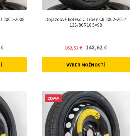
 I 2001-2008
Dojazdové koleso Citroen C8 2002-2014
8
135/80R16 5×98
Current
Original
Current
2
€
148,62
€
162,51
€
price
price
price
is:
was:
is:
Í
VÝBER MOŽNOSTÍ
148,62 €.
162,51 €.
148,62 €.
ZĽAVA!