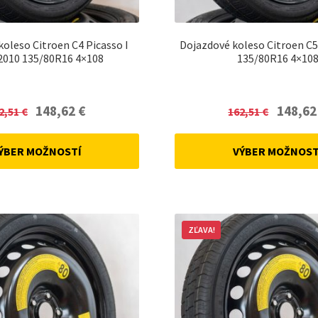
oleso Citroen C4 Picasso I
Dojazdové koleso Citroen C5
2010 135/80R16 4×108
135/80R16 4×10
Original
Current
Original
148,62
€
148,6
2,51
€
162,51
€
price
price
price
was:
is:
was:
ÝBER MOŽNOSTÍ
VÝBER MOŽNOST
162,51 €.
148,62 €.
162,51 €.
ZĽAVA!