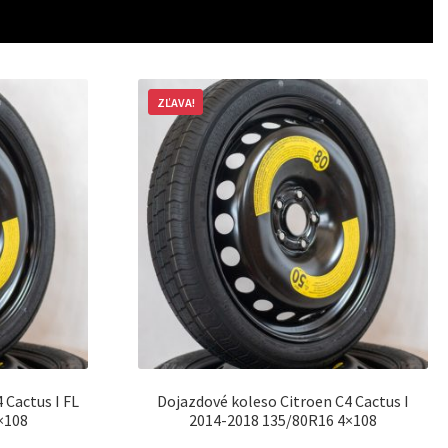
ZĽAVA!
 Cactus I FL
Dojazdové koleso Citroen C4 Cactus I
×108
2014-2018 135/80R16 4×108