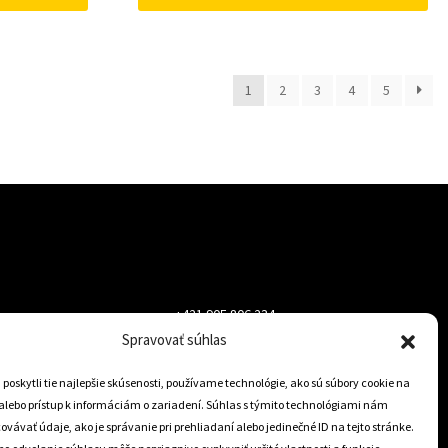
1
2
3
4
5
+421 905 806 234
Spravovať súhlas
info@dojazdovekolesa.com
oskytli tie najlepšie skúsenosti, používame technológie, ako sú súbory cookie na
alebo prístup k informáciám o zariadení. Súhlas s týmito technológiami nám
Český Eshop
vávať údaje, ako je správanie pri prehliadaní alebo jedinečné ID na tejto stránke.