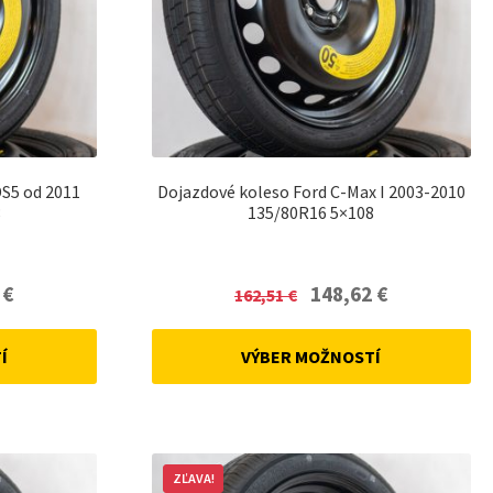
DS5 od 2011
Dojazdové koleso Ford C-Max I 2003-2010
8
135/80R16 5×108
Current
Original
Current
2
€
148,62
€
162,51
€
price
price
price
is:
was:
is:
Í
VÝBER MOŽNOSTÍ
148,62 €.
162,51 €.
148,62 €.
ZĽAVA!