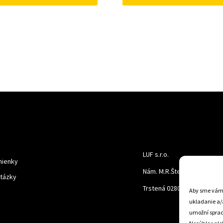
LUF s.r.o.
ienky
Nám. M.R.Štefanika 518,
otázky
Trstená 02801
Aby sme vám p
ukladanie a/
umožní spraco