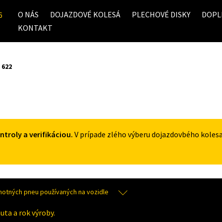
O NÁS
DOJAZDOVÉ KOLESÁ
PLECHOVÉ DISKY
DOPL
6
KONTAKT
622
roly a verifikáciou.
V prípade zlého výberu dojazdovbého koles
tných pneu používaných na vozidle
uta a rok výroby.