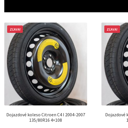
ZĽAVA!
ZĽAVA!
Dojazdové koleso Citroen C4 I 2004-2007
Dojazdové k
135/80R16 4×108