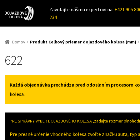
Zavolajte nášmu expertovi na:
+421 905 80
234
Domov
Produkt Celkový priemer dojazdového kolesa (mm)
622
Každá objednávka prechádza pred odoslaním procesom kont
kolesa.
PRE SPRÁVNY VÝBER DOJAZDOVÉHO KOLESA ,zadajte rozmer plnohodno
Pre presné určenie vhodného kolesa zvoľte značku auta, typ a