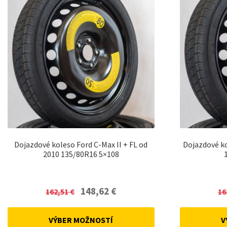
Dojazdové koleso Ford C-Max II + FL od
Dojazdové k
2010 135/80R16 5×108
Original
Current
148,62
€
162,51
€
16
price
price
was:
is:
VÝBER MOŽNOSTÍ
V
162,51 €.
148,62 €.