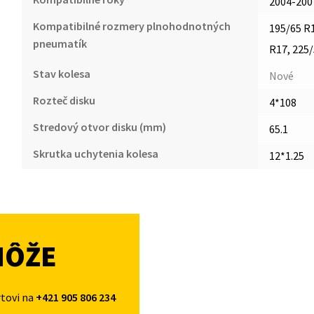
2004-200
Kompatibilné rozmery plnohodnotných
195/65 R1
pneumatík
R17, 225
Stav kolesa
Nové
Rozteč disku
4*108
Stredový otvor disku (mm)
65.1
Skrutka uchytenia kolesa
12*1.25
MÔŽE
rtovi na
+421 905 806 234