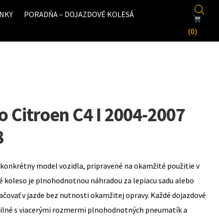
NKY
PORADŇA – DOJAZDOVÉ KOLESÁ
(0)
o Citroen C4 I 2004-2007
8
konkrétny model vozidla, pripravené na okamžité použitie v
é koleso je plnohodnotnou náhradou za lepiacu sadu alebo
ovať v jazde bez nutnosti okamžitej opravy. Každé dojazdové
bilné s viacerými rozmermi plnohodnotných pneumatík a