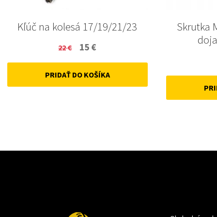
Kľúč na kolesá 17/19/21/23
Skrutka 
doja
Original
Current
15
€
22
€
price
price
PRIDAŤ DO KOŠÍKA
was:
is:
PRI
22 €.
15 €.