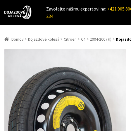
Zavolajte nášmu expertovi na:
+421 905 80
234
Domov
Dojazdové kolesá
Citroen
C4
2004-2007 (I)
Dojazdo