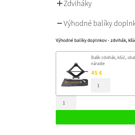
Zdviháky
Výhodné balíky dopln
Výhodné balíky doplnkov - zdvihák, kľú
Balík-zdvihák, kľúč, oba
náradie
45
€
MNOŽSTVO
DOJAZDOVÉ
KOLESO
MNOŽSTVO
CITROEN
C4
DOJAZDOVÉ
I
KOLESO
2004-
CITROEN
2007
C4
135/80R16