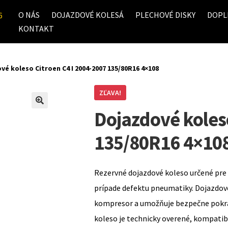
O NÁS
DOJAZDOVÉ KOLESÁ
PLECHOVÉ DISKY
DOPL
6
KONTAKT
vé koleso Citroen C4 I 2004-2007 135/80R16 4×108
ZĽAVA!
Dojazdové koles
135/80R16 4×10
Rezervné dojazdové koleso určené pre 
prípade defektu pneumatiky. Dojazdov
kompresor a umožňuje bezpečne pokrač
koleso je technicky overené, kompati