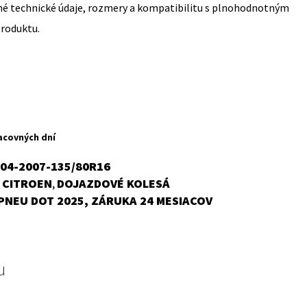
sné technické údaje, rozmery a kompatibilitu s plnohodnotným
produktu.
rent
ce
acovných dní
,62 €.
004-2007-135/80R16
CITROEN
DOJAZDOVÉ KOLESÁ
,
,
PNEU DOT 2025, ZÁRUKA 24 MESIACOV
u