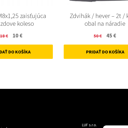
M8x1,25 zaisťujúca
Zdvihák / hever – 2t / 
zdove koleso
obal na náradie
Original
Current
Original
Curr
10
€
45
€
18
€
50
€
price
price
price
price
DAŤ DO KOŠÍKA
PRIDAŤ DO KOŠÍKA
was:
is:
was:
is:
18 €.
10 €.
50 €.
45 €.
LUF s.r.o.