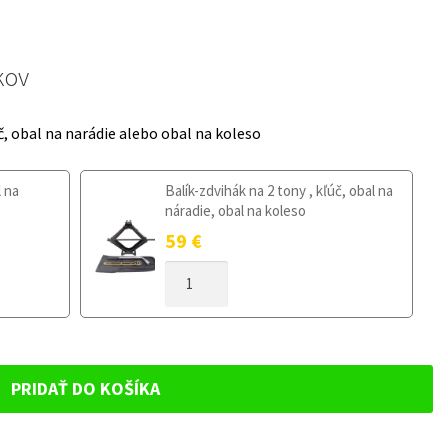
kov
č, obal na narádie alebo obal na koleso
l na
Balík-zdvihák na 2 tony , kľúč, obal na
náradie, obal na koleso
59
€
MNOŽSTVO
DOJAZDOVÉ
KOLESO
CITROEN
C4
I
PRIDAŤ DO KOŠÍKA
2004-
2007
135/80R16