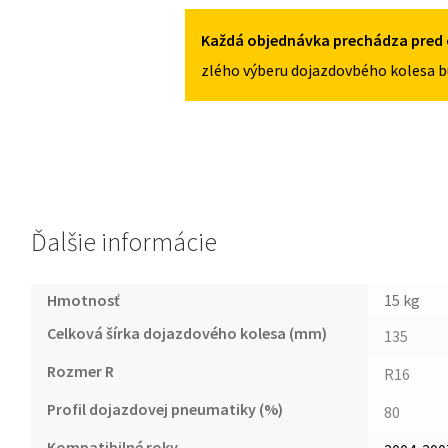
4X108
I
2004-
Každá objednávka prechádza pred 
2007
zlého výberu dojazdovbého kolesa b
135/80R16
4X108
Ďalšie informácie
Hmotnosť
15 kg
Celková šírka dojazdového kolesa (mm)
135
Rozmer R
R16
Profil dojazdovej pneumatiky (%)
80
Kompatibilné roky