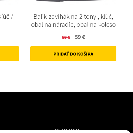
kľúč /
Balík-zdvihák na 2 tony , kľúč,
obal na náradie, obal na koleso
ent
Original
Current
59
€
69
€
price
price
PRIDAŤ DO KOŠÍKA
was:
is:
69 €.
59 €.
+421 905 806 234