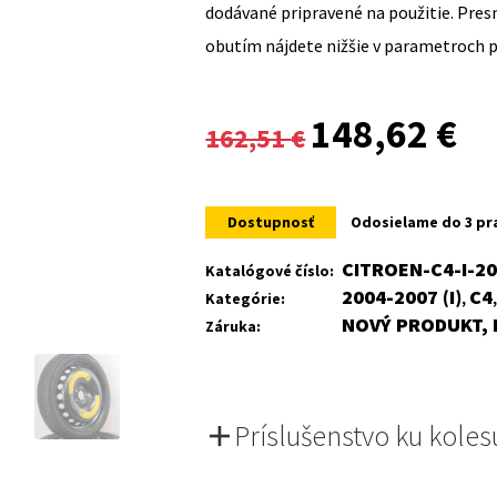
dodávané pripravené na použitie. Pre
obutím nájdete nižšie v parametroch 
Original
Cur
148,62
€
162,51
€
price
pri
was:
is:
Dostupnosť
Odosielame do 3 pr
162,51 €.
148
CITROEN-C4-I-2
Katalógové číslo:
2004-2007 (I)
C4
Kategórie:
,
NOVÝ PRODUKT, 
Záruka:
Príslušenstvo ku koles