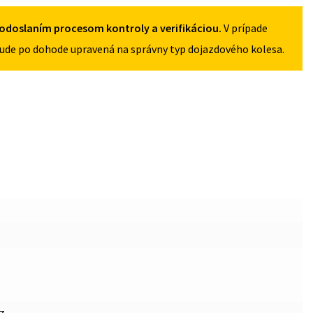
4X108
odoslaním procesom kontroly a verifikáciou.
V prípade
ude po dohode upravená na správny typ dojazdového kolesa.