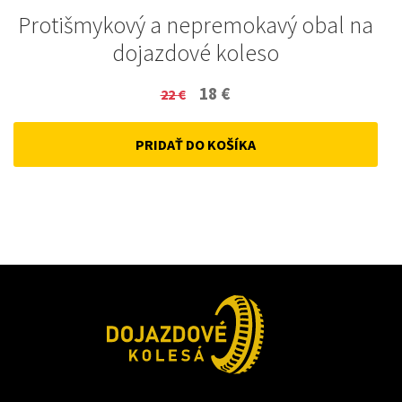
Protišmykový a nepremokavý obal na
dojazdové koleso
Original
Current
18
€
22
€
price
price
PRIDAŤ DO KOŠÍKA
was:
is:
22 €.
18 €.