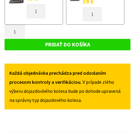
59
€
MNOŽSTVO
MNOŽSTVO
DOJAZDOVÉ
DOJAZDOVÉ
KOLESO
KOLESO
AUDI
MNOŽSTVO
AUDI
S6
S6
DOJAZDOVÉ
C6
C6
KOLESO
2006-
PRIDAŤ DO KOŠÍKA
2006-
2011
AUDI
2011
125/70R19
S6
125/70R19
5X112
5X112
C6
Každá objednávka prechádza pred odoslaním
2006-
2011
procesom kontroly a verifikáciou.
V prípade zlého
125/70R19
výberu dojazdovbého kolesa bude po dohode upravená
5X112
na správny typ dojazdového kolesa.