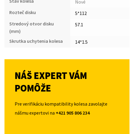
Stav kolesa
Nové
Rozteč disku
5*112
Stredový otvor disku
57.1
(mm)
Skrutka uchytenia kolesa
14*1.5
NÁŠ EXPERT VÁM
POMÔŽE
Pre verifikáciu kompatibility kolesa zavolajte
nášmu expertovi na
+421 905 806 234