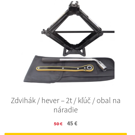
Zdvihák / hever – 2t / kľúč / obal na
náradie
Original
Current
45
€
50
€
price
price