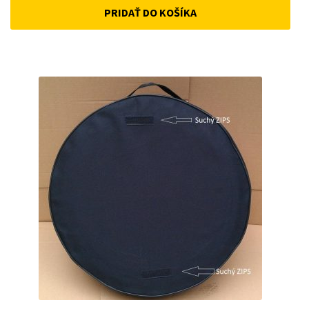
PRIDAŤ DO KOŠÍKA
was:
is:
50 €.
45 €.