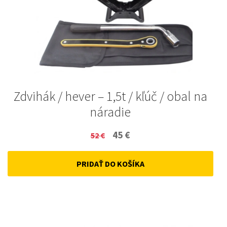
Zdvihák / hever – 1,5t / kľúč / obal na
náradie
Original
Current
45
€
52
€
price
price
PRIDAŤ DO KOŠÍKA
was:
is:
52 €.
45 €.