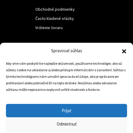
Obchodné podmienky
Často kladené otázky
Vrátenie tovaru
LUF s.r.o.
Spravovať súhlas
Nám. M.R.Štefanika 518,
Aby sme vám poskytli tie najlepšie skúsenosti, používame technológie, ako sú
Trstená 02801
súbory cookie na ukladanie a/alebo prístup k informáciám o zariadení. Súhlas s
týmito technológiami nám umožní spracovávať údaje, ako je správanie pri
prehliadaní alebo jedinečné ID na tejto stránke. Nesúhlas alebo odvolanie
súhlasu môže nepriaznivo ovplyvniť určité vlastnosti a funkcie.
+421 905 806 234
info@dojazdovekolesa.com
Prijať
Český Eshop
Odmietnuť
0