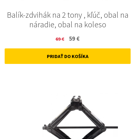
Balík-zdvihák na 2 tony , kľúč, obal na
náradie, obal na koleso
Original
Current
59
€
69
€
price
price
PRIDAŤ DO KOŠÍKA
was:
is:
69 €.
59 €.