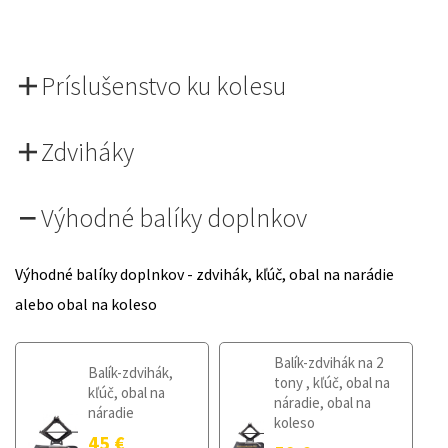
Príslušenstvo ku kolesu
Zdviháky
Výhodné balíky doplnkov
Výhodné balíky doplnkov - zdvihák, kľúč, obal na narádie
alebo obal na koleso
Balík-zdvihák na 2
Balík-zdvihák,
tony , kľúč, obal na
kľúč, obal na
náradie, obal na
náradie
koleso
45
€