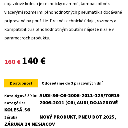
dojazdové koleso je technicky overené, kompatibilné s
viacerými rozmermi plnohodnotných pneumatík a dodávané
pripravené na použitie. Presné technické údaje, rozmery a
kompatibilitu s plnohodnotným obutím nájdete nižšie v
parametroch produktu.
Original
Current
140
€
160
€
price
price
was:
is:
Dostupnosť
Odosielame do 3 pracovných dní
160 €.
140 €.
AUDI-S6-C6-2006-2011-125/70R19
Katalógové číslo:
2006-2011 (C6)
AUDI
DOJAZDOVÉ
Kategórie:
,
,
KOLESÁ
S6
,
NOVÝ PRODUKT, PNEU DOT 2025,
Záruka:
ZÁRUKA 24 MESIACOV