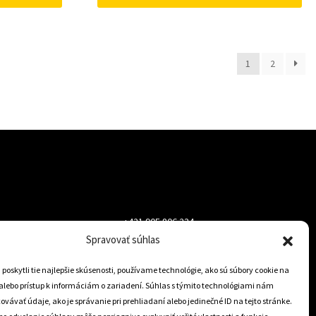
1
2
+421 905 806 234
Spravovať súhlas
info@dojazdovekolesa.com
oskytli tie najlepšie skúsenosti, používame technológie, ako sú súbory cookie na
alebo prístup k informáciám o zariadení. Súhlas s týmito technológiami nám
Český Eshop
vávať údaje, ako je správanie pri prehliadaní alebo jedinečné ID na tejto stránke.