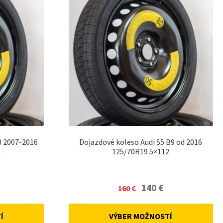
8 2007-2016
Dojazdové koleso Audi S5 B9 od 2016
2
125/70R19 5×112
urrent
Original
Current
140
€
160
€
rice
price
price
:
was:
is:
Í
VÝBER MOŽNOSTÍ
0 €.
160 €.
140 €.