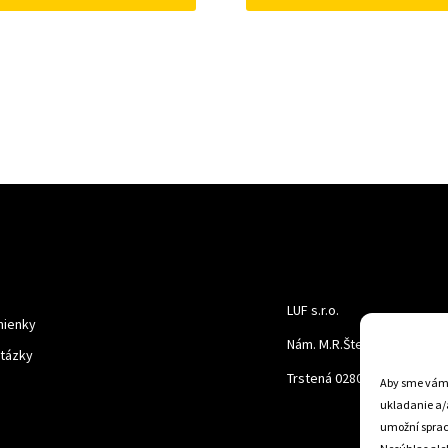
LUF s.r.o.
ienky
Nám. M.R.Štefanika 518,
otázky
Trstená 02801
Aby sme vám p
ukladanie a/
umožní spraco