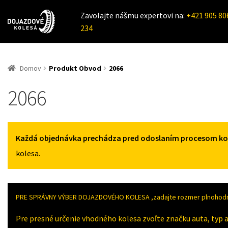
Zavolajte nášmu expertovi na:
+421 905 80
234
Domov
Produkt Obvod
2066
2066
Každá objednávka prechádza pred odoslaním procesom kont
kolesa.
PRE SPRÁVNY VÝBER DOJAZDOVÉHO KOLESA ,zadajte rozmer plnohodno
Pre presné určenie vhodného kolesa zvoľte značku auta, typ a