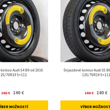
koleso Audi S4 B9 od 2016
Dojazdové koleso Audi S5 B
125/70R19 5×112
125/70R19 5×11
Original
Current
Original
C
140
€
140
€
160
€
160
€
price
price
price
p
was:
is:
was:
is
ÝBER MOŽNOSTÍ
VÝBER MOŽNOST
160 €.
140 €.
160 €.
14