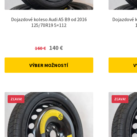
Dojazdové koleso Audi A5 B9 od 2016
Dojazdové k
125/70R19 5×112
Original
Current
140
€
160
€
price
price
was:
is:
VÝBER MOŽNOSTÍ
V
160 €.
140 €.
ZĽAVA!
ZĽAVA!