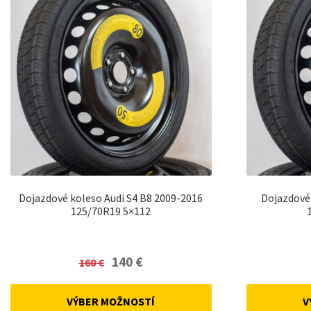
Dojazdové koleso Audi S4 B8 2009-2016
Dojazdové 
125/70R19 5×112
Original
Current
140
€
160
€
price
price
was:
is:
VÝBER MOŽNOSTÍ
V
160 €.
140 €.