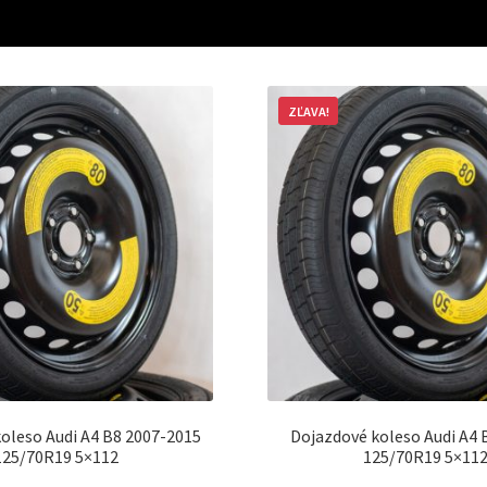
ZĽAVA!
oleso Audi A4 B8 2007-2015
Dojazdové koleso Audi A4 
125/70R19 5×112
125/70R19 5×11