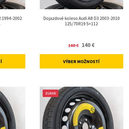
2 1994-2002
Dojazdové koleso Audi A8 D3 2003-2010
2
125/70R19 5×112
urrent
Original
Current
140
€
160
€
rice
price
price
:
was:
is:
Í
VÝBER MOŽNOSTÍ
0 €.
160 €.
140 €.
ZĽAVA!