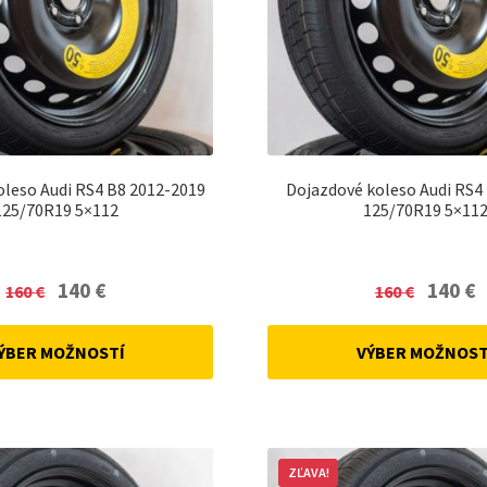
oleso Audi RS4 B8 2012-2019
Dojazdové koleso Audi RS4
125/70R19 5×112
125/70R19 5×11
Original
Current
Original
C
140
€
140
€
160
€
160
€
price
price
price
p
was:
is:
was:
is
ÝBER MOŽNOSTÍ
VÝBER MOŽNOST
160 €.
140 €.
160 €.
14
ZĽAVA!