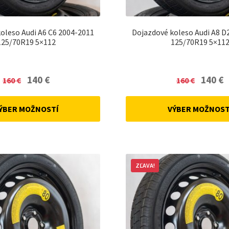
oleso Audi A6 C6 2004-2011
Dojazdové koleso Audi A8 D
125/70R19 5×112
125/70R19 5×11
Original
Current
Original
C
140
€
140
€
160
€
160
€
price
price
price
p
was:
is:
was:
is
ÝBER MOŽNOSTÍ
VÝBER MOŽNOST
160 €.
140 €.
160 €.
14
ZĽAVA!