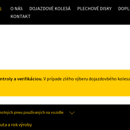
O NÁS
DOJAZDOVÉ KOLESÁ
PLECHOVÉ DISKY
DOPL
6
KONTAKT
roly a verifikáciou.
V prípade zlého výberu dojazdovbého koles
tných pneu používaných na vozidle
uta a rok výroby.