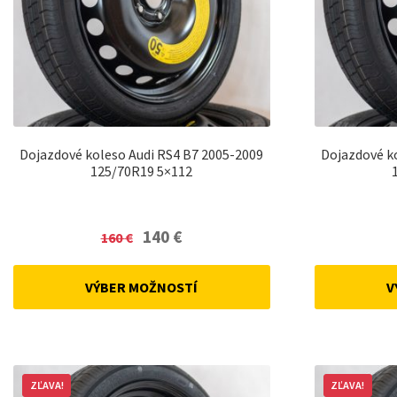
Dojazdové koleso Audi RS4 B7 2005-2009
Dojazdové k
125/70R19 5×112
Original
Current
140
€
160
€
price
price
was:
is:
VÝBER MOŽNOSTÍ
V
160 €.
140 €.
ZĽAVA!
ZĽAVA!