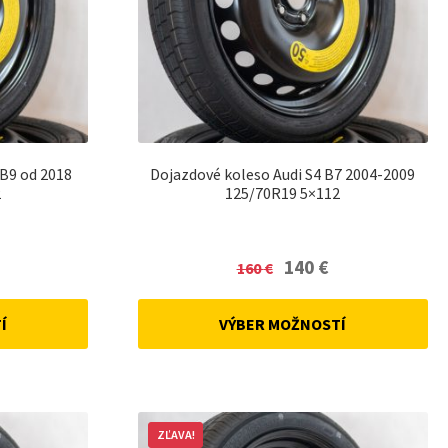
 B9 od 2018
Dojazdové koleso Audi S4 B7 2004-2009
2
125/70R19 5×112
urrent
Original
Current
140
€
160
€
rice
price
price
:
was:
is:
Í
VÝBER MOŽNOSTÍ
0 €.
160 €.
140 €.
ZĽAVA!