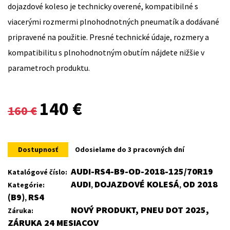
dojazdové koleso je technicky overené, kompatibilné s
viacerými rozmermi plnohodnotných pneumatík a dodávané
pripravené na použitie. Presné technické údaje, rozmery a
kompatibilitu s plnohodnotným obutím nájdete nižšie v
parametroch produktu.
Original
Current
140
€
160
€
price
price
was:
is:
Dostupnosť
Odosielame do 3 pracovných dní
160 €.
140 €.
AUDI-RS4-B9-OD-2018-125/70R19
Katalógové číslo:
AUDI
DOJAZDOVÉ KOLESÁ
OD 2018
Kategórie:
,
,
(B9)
RS4
,
NOVÝ PRODUKT, PNEU DOT 2025,
Záruka:
ZÁRUKA 24 MESIACOV