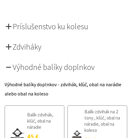
Príslušenstvo ku kolesu
Zdviháky
Výhodné balíky doplnkov
Výhodné balíky doplnkov - zdvihák, kľúč, obal na narádie
alebo obal na koleso
Balík-zdvihák na 2
Balík-zdvihák,
tony , kľúč, obal na
kľúč, obal na
náradie, obal na
náradie
koleso
45
€