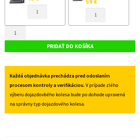
59
€
MNOŽSTVO
MNOŽSTVO
DOJAZDOVÉ
DOJAZDOVÉ
KOLESO
KOLESO
AUDI
MNOŽSTVO
AUDI
RS4
RS4
DOJAZDOVÉ
B9
B9
KOLESO
OD
PRIDAŤ DO KOŠÍKA
OD
2018
AUDI
2018
125/70R19
RS4
125/70R19
5X112
5X112
B9
Každá objednávka prechádza pred odoslaním
OD
2018
procesom kontroly a verifikáciou.
V prípade zlého
125/70R19
výberu dojazdovbého kolesa bude po dohode upravená
5X112
na správny typ dojazdového kolesa.