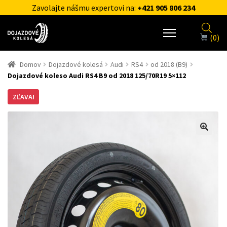
Zavolajte nášmu expertovi na:
+421 905 806 234
(0)
Domov
Dojazdové kolesá
Audi
RS4
od 2018 (B9)
Dojazdové koleso Audi RS4 B9 od 2018 125/70R19 5×112
ZĽAVA!