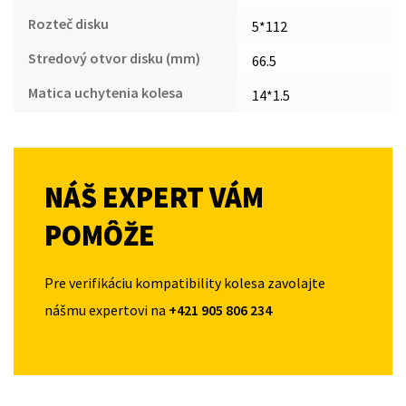
Rozteč disku
5*112
Stredový otvor disku (mm)
66.5
Matica uchytenia kolesa
14*1.5
NÁŠ EXPERT VÁM
POMÔŽE
Pre verifikáciu kompatibility kolesa zavolajte
nášmu expertovi na
+421 905 806 234