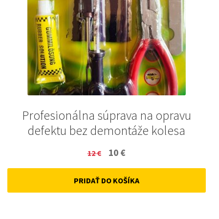
Profesionálna súprava na opravu
defektu bez demontáže kolesa
Original
Current
10
€
12
€
price
price
PRIDAŤ DO KOŠÍKA
was:
is:
12 €.
10 €.