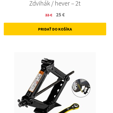
Zdvihák / hever – 2t
Original
Current
25
€
33
€
price
price
PRIDAŤ DO KOŠÍKA
was:
is:
33 €.
25 €.