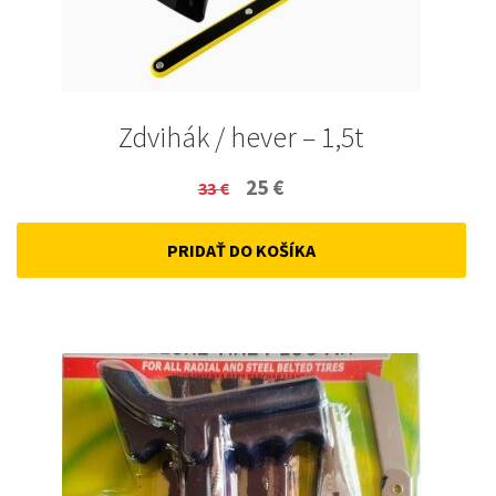
Zdvihák / hever – 1,5t
Original
Current
25
€
33
€
price
price
PRIDAŤ DO KOŠÍKA
was:
is:
33 €.
25 €.