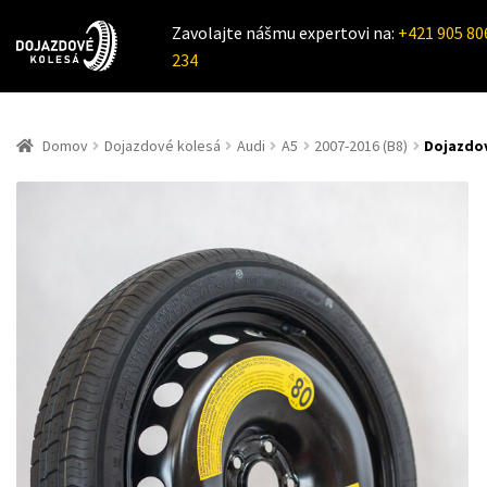
Zavolajte nášmu expertovi na:
+421 905 80
234
Domov
Dojazdové kolesá
Audi
A5
2007-2016 (B8)
Dojazdov