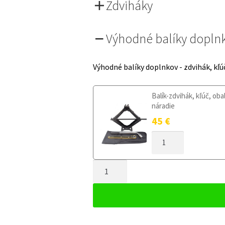
Zdviháky
Výhodné balíky dopln
Výhodné balíky doplnkov - zdvihák, kľú
Balík-zdvihák, kľúč, oba
náradie
45
€
MNOŽSTVO
DOJAZDOVÉ
KOLESO
MNOŽSTVO
AUDI
A5
DOJAZDOVÉ
B8
KOLESO
2007-
AUDI
2016
A5
125/70R19