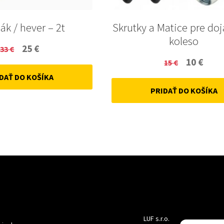
ák / hever – 2t
Skrutky a Matice pre do
koleso
Original
Current
25
€
33
€
Original
Curr
10
€
price
price
15
€
price
price
DAŤ DO KOŠÍKA
was:
is:
PRIDAŤ DO KOŠÍKA
was:
is:
33 €.
25 €.
15 €.
10 €.
LUF s.r.o.