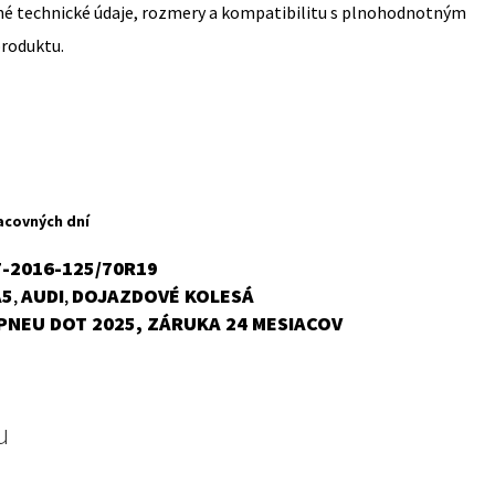
sné technické údaje, rozmery a kompatibilitu s plnohodnotným
produktu.
acovných dní
7-2016-125/70R19
A5
AUDI
DOJAZDOVÉ KOLESÁ
,
,
PNEU DOT 2025, ZÁRUKA 24 MESIACOV
u