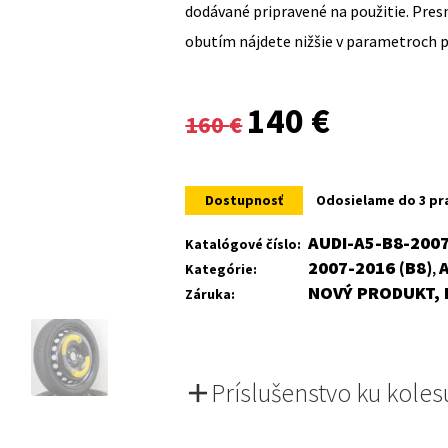
dodávané pripravené na použitie. Pre
obutím nájdete nižšie v parametroch 
Original
Current
140
€
160
€
price
price
was:
is:
Dostupnosť
Odosielame do 3 pr
160 €.
140 €.
AUDI-A5-B8-200
Katalógové číslo:
2007-2016 (B8)
Kategórie:
,
NOVÝ PRODUKT, 
Záruka:
Príslušenstvo ku koles