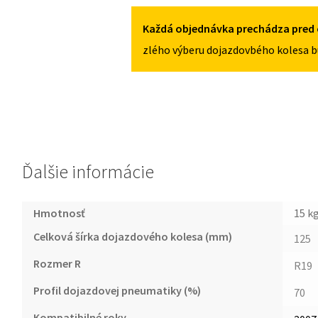
5X112
B8
2007-
Každá objednávka prechádza pred 
2016
zlého výberu dojazdovbého kolesa b
125/70R19
5X112
Ďalšie informácie
Hmotnosť
15 k
Celková šírka dojazdového kolesa (mm)
125
Rozmer R
R19
Profil dojazdovej pneumatiky (%)
70
Kompatibilné roky