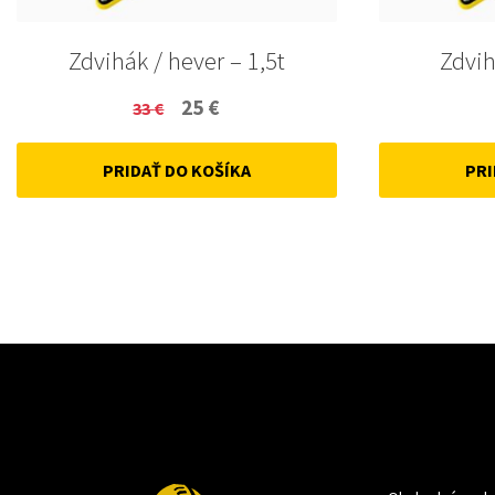
Zdvihák / hever – 1,5t
Zdvih
Original
Current
25
€
33
€
price
price
PRIDAŤ DO KOŠÍKA
PRI
was:
is:
33 €.
25 €.