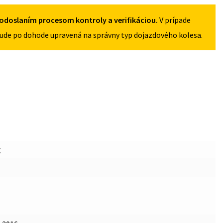
5X112
odoslaním procesom kontroly a verifikáciou.
V prípade
ude po dohode upravená na správny typ dojazdového kolesa.
g