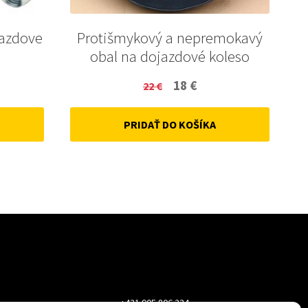
jazdove
Protišmykový a nepremokavý
obal na dojazdové koleso
ent
Original
Current
18
€
22
€
price
price
PRIDAŤ DO KOŠÍKA
was:
is:
22 €.
18 €.
+421 905 806 234