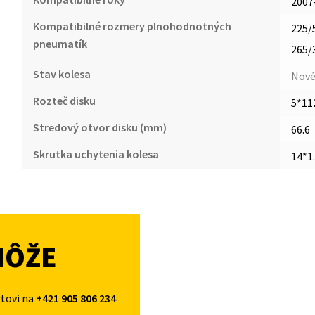
2007
Kompatibilné rozmery plnohodnotných
225/
pneumatík
265/
Stav kolesa
Nov
Rozteč disku
5*11
Stredový otvor disku (mm)
66.6
Skrutka uchytenia kolesa
14*1
MÔŽE
rtovi na
+421 905 806 234