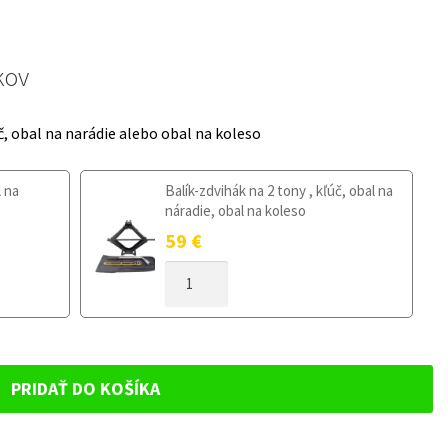
kov
č, obal na narádie alebo obal na koleso
l na
Balík-zdvihák na 2 tony , kľúč, obal na
náradie, obal na koleso
59
€
MNOŽSTVO
DOJAZDOVÉ
KOLESO
AUDI
A5
B8
PRIDAŤ DO KOŠÍKA
2007-
2016
125/70R19