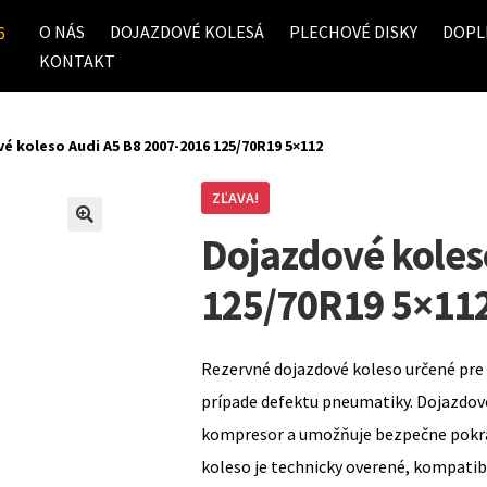
O NÁS
DOJAZDOVÉ KOLESÁ
PLECHOVÉ DISKY
DOPL
6
KONTAKT
é koleso Audi A5 B8 2007-2016 125/70R19 5×112
ZĽAVA!
Dojazdové koles
125/70R19 5×11
Rezervné dojazdové koleso určené pre 
prípade defektu pneumatiky. Dojazdov
kompresor a umožňuje bezpečne pokrač
koleso je technicky overené, kompati