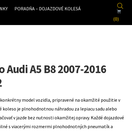
NKY
PORADŇA – DOJAZDOVÉ KOLESÁ
(0)
o Audi A5 B8 2007-2016
2
konkrétny model vozidla, pripravené na okamžité použitie v
é koleso je plnohodnotnou náhradou za lepiacu sadu alebo
ovať v jazde bez nutnosti okamžitej opravy. Každé dojazdové
bilné s viacerými rozmermi plnohodnotných pneumatík a