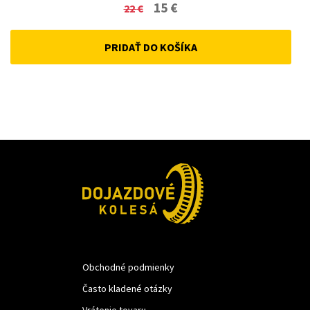
Original
Current
15
€
22
€
price
price
PRIDAŤ DO KOŠÍKA
was:
is:
22 €.
15 €.
Obchodné podmienky
Často kladené otázky
Vrátenie tovaru