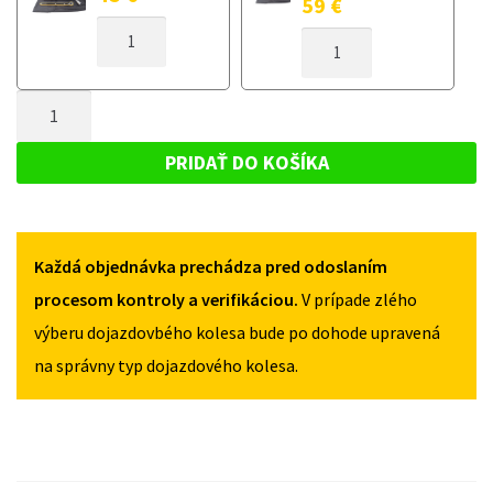
59
€
MNOŽSTVO
MNOŽSTVO
DOJAZDOVÉ
DOJAZDOVÉ
KOLESO
KOLESO
AUDI
MNOŽSTVO
AUDI
A4
A4
DOJAZDOVÉ
B7
B7
KOLESO
2002-
PRIDAŤ DO KOŠÍKA
2002-
2009
AUDI
2009
125/70R19
A4
125/70R19
5X112
5X112
B7
Každá objednávka prechádza pred odoslaním
2002-
2009
procesom kontroly a verifikáciou.
V prípade zlého
125/70R19
výberu dojazdovbého kolesa bude po dohode upravená
5X112
na správny typ dojazdového kolesa.