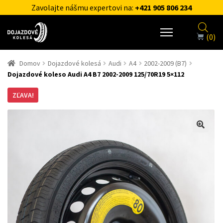
Zavolajte nášmu expertovi na:
+421 905 806 234
(0)
Domov
Dojazdové kolesá
Audi
A4
2002-2009 (B7)
Dojazdové koleso Audi A4 B7 2002-2009 125/70R19 5×112
ZĽAVA!