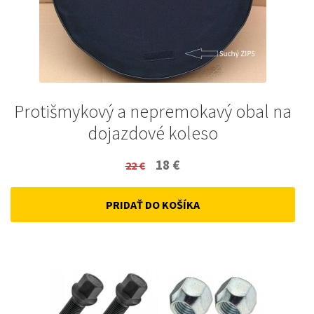
Protišmykový a nepremokavý obal na
dojazdové koleso
Original
Current
18
€
22
€
price
price
PRIDAŤ DO KOŠÍKA
was:
is:
22 €.
18 €.