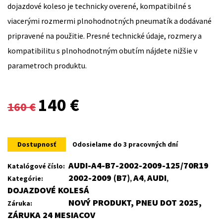
dojazdové koleso je technicky overené, kompatibilné s
viacerými rozmermi plnohodnotných pneumatík a dodávané
pripravené na použitie. Presné technické údaje, rozmery a
kompatibilitu s plnohodnotným obutím nájdete nižšie v
parametroch produktu.
Original
Current
140
€
160
€
price
price
was:
is:
Dostupnosť
Odosielame do 3 pracovných dní
160 €.
140 €.
AUDI-A4-B7-2002-2009-125/70R19
Katalógové číslo:
2002-2009 (B7)
A4
AUDI
Kategórie:
,
,
,
DOJAZDOVÉ KOLESÁ
NOVÝ PRODUKT, PNEU DOT 2025,
Záruka:
ZÁRUKA 24 MESIACOV