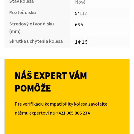
Stav kolesa
Nové
Rozteč disku
5*112
Stredový otvor disku
66.5
(mm)
Skrutka uchytenia kolesa
14*1.5
NÁŠ EXPERT VÁM
POMÔŽE
Pre verifikáciu kompatibility kolesa zavolajte
nášmu expertovi na
+421 905 806 234