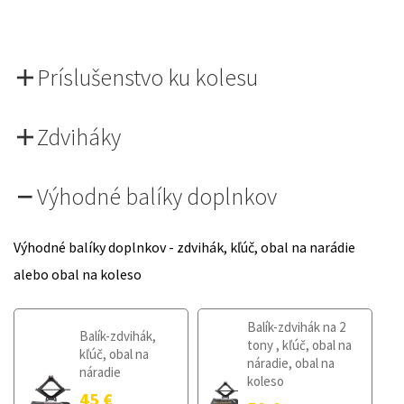
Príslušenstvo ku kolesu
Zdviháky
Výhodné balíky doplnkov
Výhodné balíky doplnkov - zdvihák, kľúč, obal na narádie
alebo obal na koleso
Balík-zdvihák na 2
Balík-zdvihák,
tony , kľúč, obal na
kľúč, obal na
náradie, obal na
náradie
koleso
45
€