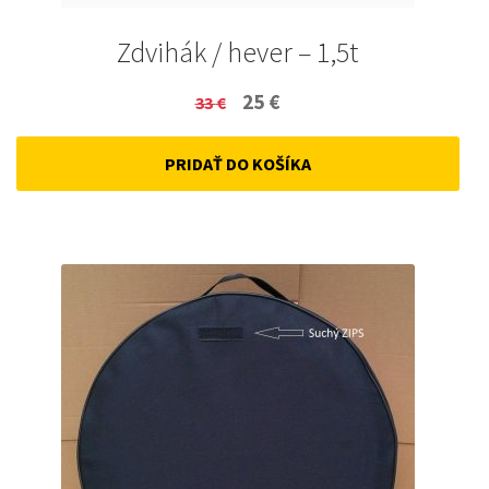
Zdvihák / hever – 1,5t
Original
Current
25
€
33
€
price
price
PRIDAŤ DO KOŠÍKA
was:
is:
33 €.
25 €.