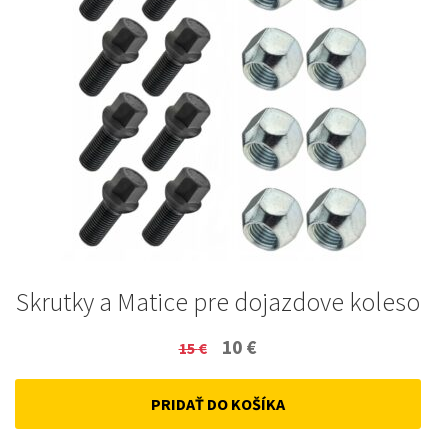
Skrutky a Matice pre dojazdove koleso
Original
Current
10
€
15
€
price
price
PRIDAŤ DO KOŠÍKA
was:
is:
15 €.
10 €.