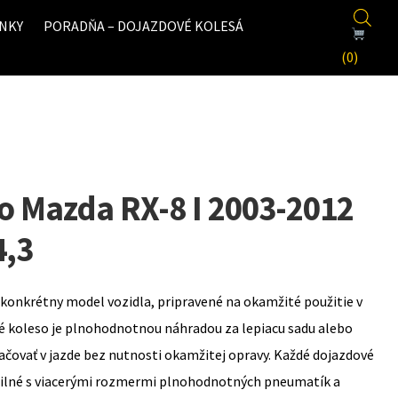
NKY
PORADŇA – DOJAZDOVÉ KOLESÁ
(0)
o Mazda RX-8 I 2003-2012
4,3
konkrétny model vozidla, pripravené na okamžité použitie v
é koleso je plnohodnotnou náhradou za lepiacu sadu alebo
ovať v jazde bez nutnosti okamžitej opravy. Každé dojazdové
bilné s viacerými rozmermi plnohodnotných pneumatík a