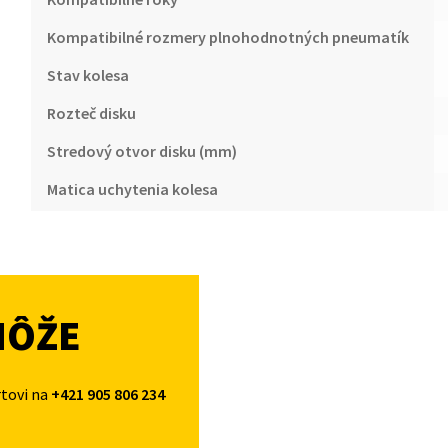
Kompatibilné rozmery plnohodnotných pneumatík
Stav kolesa
Rozteč disku
Stredový otvor disku (mm)
Matica uchytenia kolesa
MÔŽE
rtovi na
+421 905 806 234