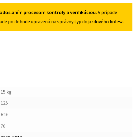
125/70R16
5X114,3
odoslaním procesom kontroly a verifikáciou.
V prípade
ude po dohode upravená na správny typ dojazdového kolesa.
15 kg
125
R16
70