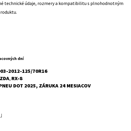
sné technické údaje, rozmery a kompatibilitu s plnohodnotným
produktu.
acovných dní
003-2012-125/70R16
ZDA
RX-8
,
PNEU DOT 2025, ZÁRUKA 24 MESIACOV
u