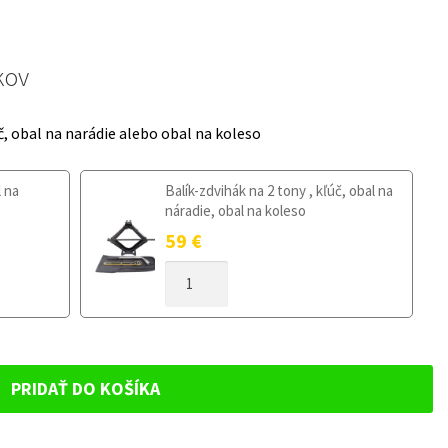
kov
č, obal na narádie alebo obal na koleso
l na
Balík-zdvihák na 2 tony , kľúč, obal na
náradie, obal na koleso
59
€
MNOŽSTVO
DOJAZDOVÉ
KOLESO
MAZDA
RX-
8
PRIDAŤ DO KOŠÍKA
I
2003-
2012