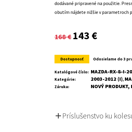
dodávané pripravené na použitie. Pre
obutím nájdete nižšie v parametroch 
Original
Current
143
€
168
€
price
price
was:
is:
Dostupnosť
Odosielame do 3 pr
168 €.
143 €.
MAZDA-RX-8-I-2
Katalógové číslo:
2003-2012 (I)
MA
Kategórie:
,
NOVÝ PRODUKT, 
Záruka:
Príslušenstvo ku koles