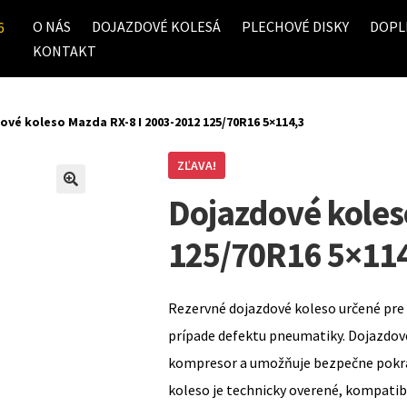
O NÁS
DOJAZDOVÉ KOLESÁ
PLECHOVÉ DISKY
DOPL
6
KONTAKT
ové koleso Mazda RX-8 I 2003-2012 125/70R16 5×114,3
ZĽAVA!
Dojazdové koles
125/70R16 5×11
Rezervné dojazdové koleso určené pre 
prípade defektu pneumatiky. Dojazdov
kompresor a umožňuje bezpečne pokrač
koleso je technicky overené, kompati