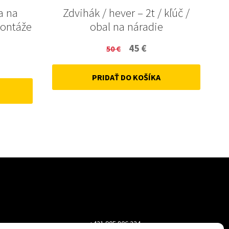
a na
Zdvihák / hever – 2t / kľúč /
montáže
obal na náradie
Original
Current
45
€
50
€
ent
price
price
PRIDAŤ DO KOŠÍKA
was:
is:
50 €.
45 €.
+421 905 806 234