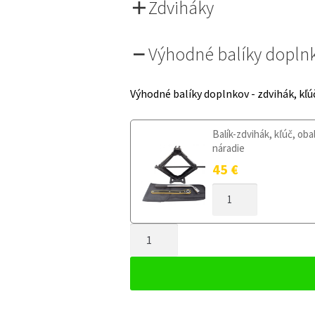
Zdviháky
Výhodné balíky dopln
Výhodné balíky doplnkov - zdvihák, kľú
Balík-zdvihák, kľúč, oba
náradie
45
€
MNOŽSTVO
DOJAZDOVÉ
KOLESO
MNOŽSTVO
MAZDA
RX-
DOJAZDOVÉ
8
KOLESO
I
MAZDA
2003-
RX-
2012