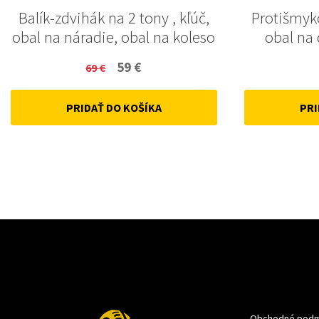
Balík-zdvihák na 2 tony , kľúč,
Protišmyk
obal na náradie, obal na koleso
obal na
Original
Current
59
€
69
€
price
price
PRIDAŤ DO KOŠÍKA
PRI
was:
is:
69 €.
59 €.
Obchodné podm