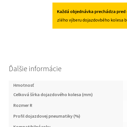
125/70R16
8
5X114,3
I
Každá objednávka prechádza pred 
2003-
zlého výberu dojazdovbého kolesa b
2012
125/70R16
5X114,3
Ďalšie informácie
Hmotnosť
Celková šírka dojazdového kolesa (mm)
Rozmer R
Profil dojazdovej pneumatiky (%)
Kompatibilné roky