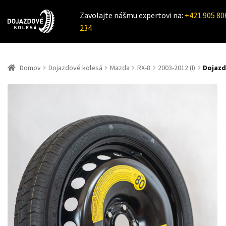
Zavolajte nášmu expertovi na:
+421 905 80
234
Domov
Dojazdové kolesá
Mazda
RX-8
2003-2012 (I)
Dojazd