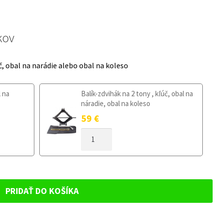
kov
č, obal na narádie alebo obal na koleso
l na
Balík-zdvihák na 2 tony , kľúč, obal na
náradie, obal na koleso
59
€
MNOŽSTVO
DOJAZDOVÉ
KOLESO
SSANGYONG
TORRES
OD
PRIDAŤ DO KOŠÍKA
2022
145/85R18