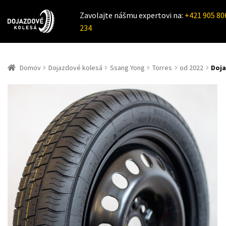
Zavolajte nášmu expertovi na:
+421 905 80
234
Domov
Dojazdové kolesá
Ssang Yong
Torres
od 2022
Doja