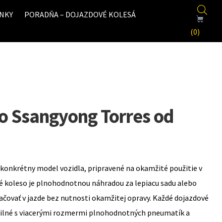
NKY
PORADŇA – DOJAZDOVÉ KOLESÁ
(0)
o Ssangyong Torres od
konkrétny model vozidla, pripravené na okamžité použitie v
é koleso je plnohodnotnou náhradou za lepiacu sadu alebo
ovať v jazde bez nutnosti okamžitej opravy. Každé dojazdové
bilné s viacerými rozmermi plnohodnotných pneumatík a