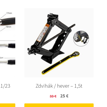
21/23
Zdvihák / hever – 1,5t
ent
Original
Current
25
€
33
€
price
price