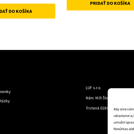
price
price
PRIDAŤ DO KOŠÍKA
was:
is:
DAŤ DO KOŠÍKA
was:
is:
22 €.
15 €.
52 €.
45 €.
LUF s.r.o.
ienky
Nám. M.R.Štefanika 518,
otázky
Trstená 02801
Aby sme vám p
ukladanie a/
umožní spraco
Nesúhlas aleb