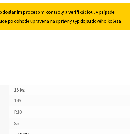
odoslaním procesom kontroly a verifikáciou.
V prípade
ude po dohode upravená na správny typ dojazdového kolesa.
15 kg
145
R18
85