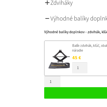
Zdviháky
Výhodné balíky dopln
Výhodné balíky doplnkov - zdvihák, kľú
Balík-zdvihák, kľúč, oba
náradie
45
€
MNOŽSTVO
DOJAZDOVÉ
KOLESO
MNOŽSTVO
SSANGYONG
TORRES
DOJAZDOVÉ
OD
KOLESO
2022
SSANGYONG
145/85R18
TORRES