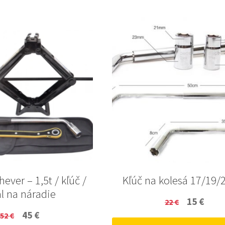
hever – 1,5t / kľúč /
Kľúč na kolesá 17/19/
l na náradie
Original
Curr
15
€
22
€
Original
Current
45
€
52
€
price
price