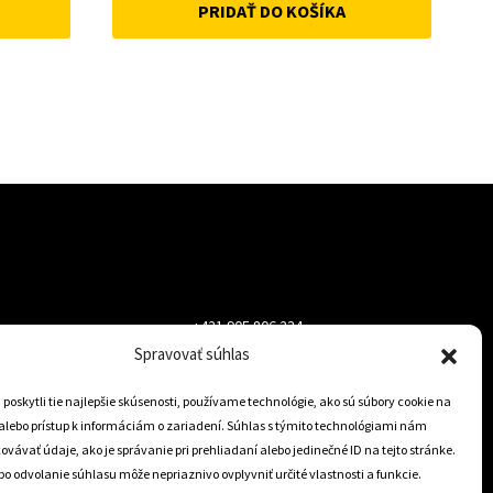
PRIDAŤ DO KOŠÍKA
was:
is:
33 €.
25 €.
+421 905 806 234
Spravovať súhlas
info@dojazdovekolesa.com
oskytli tie najlepšie skúsenosti, používame technológie, ako sú súbory cookie na
alebo prístup k informáciám o zariadení. Súhlas s týmito technológiami nám
Český Eshop
vávať údaje, ako je správanie pri prehliadaní alebo jedinečné ID na tejto stránke.
o odvolanie súhlasu môže nepriaznivo ovplyvniť určité vlastnosti a funkcie.