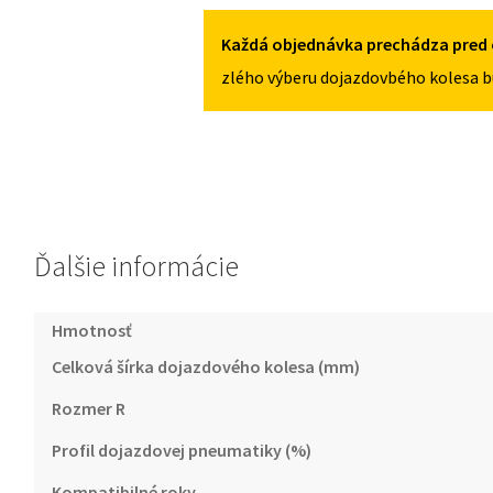
OD
2022
Každá objednávka prechádza pred 
145/85R18
zlého výberu dojazdovbého kolesa b
Ďalšie informácie
Hmotnosť
Celková šírka dojazdového kolesa (mm)
Rozmer R
Profil dojazdovej pneumatiky (%)
Kompatibilné roky