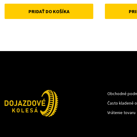
price
price
PRIDAŤ DO KOŠÍKA
PRI
was:
is:
18 €.
10 €.
Obchodné podm
Často kladené 
Vrátenie tovaru