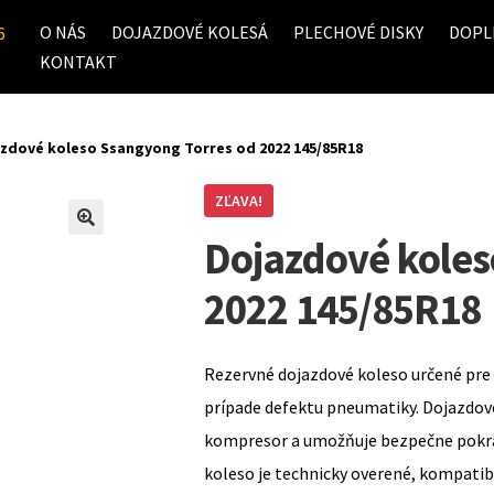
O NÁS
DOJAZDOVÉ KOLESÁ
PLECHOVÉ DISKY
DOPL
6
KONTAKT
zdové koleso Ssangyong Torres od 2022 145/85R18
ZĽAVA!
Dojazdové koles
2022 145/85R18
Rezervné dojazdové koleso určené pre 
prípade defektu pneumatiky. Dojazdov
kompresor a umožňuje bezpečne pokrač
koleso je technicky overené, kompati