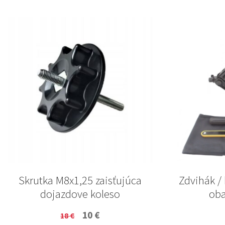
Skrutka M8x1,25 zaisťujúca
Zdvihák / 
dojazdove koleso
oba
Original
Current
10
€
18
€