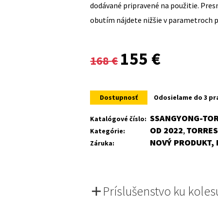
dodávané pripravené na použitie. Pre
obutím nájdete nižšie v parametroch 
Original
Current
155
€
168
€
price
price
was:
is:
Dostupnosť
Odosielame do 3 pr
168 €.
155 €.
SSANGYONG-TOR
Katalógové číslo:
OD 2022
TORRE
Kategórie:
,
NOVÝ PRODUKT, 
Záruka:
Príslušenstvo ku koles