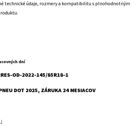
sné technické údaje, rozmery a kompatibilitu s plnohodnotným
produktu.
acovných dní
RES-OD-2022-145/85R18-1
S
PNEU DOT 2025, ZÁRUKA 24 MESIACOV
u