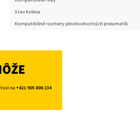
Stav kolesa
Kompatibilné rozmery plnohodnotných pneumatík
MÔŽE
rtovi na
+421 905 806 234