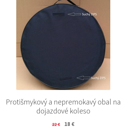
Protišmykový a nepremokavý obal na
dojazdové koleso
Original
Current
18
€
22
€