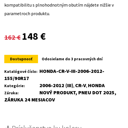
kompatibilitu s plnohodnotným obutím nájdete nižšie v
parametroch produktu.
Original
Current
148
€
162
€
price
price
was:
is:
Dostupnosť
Odosielame do 3 pracovných dní
162 €.
148 €.
HONDA-CR-V-III-2006-2012-
Katalógové číslo:
155/90R17
2006-2012 (III)
CR-V
HONDA
Kategórie:
,
,
NOVÝ PRODUKT, PNEU DOT 2025,
Záruka:
ZÁRUKA 24 MESIACOV