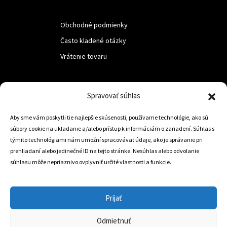
Obchodné podmienky
Často kladené otázky
Vrátenie tovaru
LUF s.r.o.
Spravovať súhlas
Nám. M.R.Štefanika 518,
Aby sme vám poskytli tie najlepšie skúsenosti, používame technológie, ako sú
Trstená 02801
súbory cookie na ukladanie a/alebo prístup k informáciám o zariadení. Súhlas s
týmito technológiami nám umožní spracovávať údaje, ako je správanie pri
prehliadaní alebo jedinečné ID na tejto stránke. Nesúhlas alebo odvolanie
súhlasu môže nepriaznivo ovplyvniť určité vlastnosti a funkcie.
+421 905 806 234
info@dojazdovekolesa.com
Prijať
Český Eshop
Odmietnuť
0