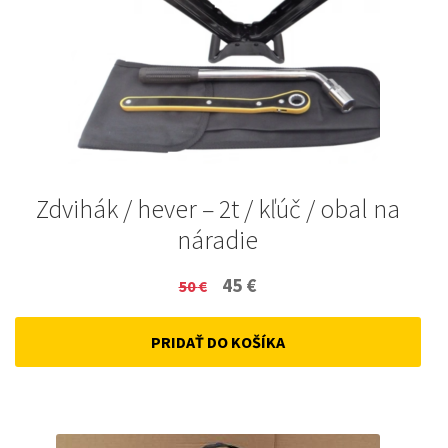
Zdvihák / hever – 2t / kľúč / obal na
náradie
Original
Current
45
€
50
€
price
price
PRIDAŤ DO KOŠÍKA
was:
is:
50 €.
45 €.