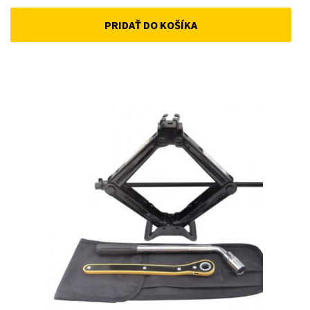
price
price
PRIDAŤ DO KOŠÍKA
was:
is:
22 €.
18 €.