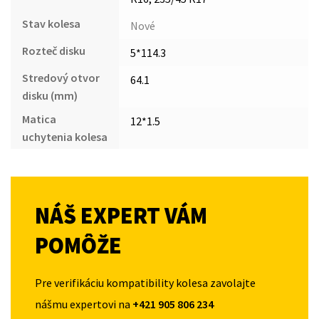
Stav kolesa
Nové
Rozteč disku
5*114.3
Stredový otvor
64.1
disku (mm)
Matica
12*1.5
uchytenia kolesa
NÁŠ EXPERT VÁM
POMÔŽE
Pre verifikáciu kompatibility kolesa zavolajte
nášmu expertovi na
+421 905 806 234