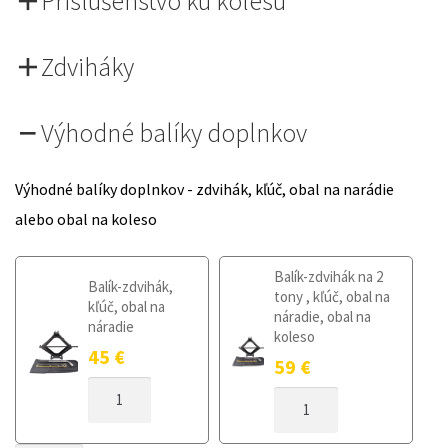
Príslušenstvo ku kolesu
Zdviháky
Výhodné balíky doplnkov
Výhodné balíky doplnkov - zdvihák, kľúč, obal na narádie
alebo obal na koleso
Balík-zdvihák na 2
Balík-zdvihák,
tony , kľúč, obal na
kľúč, obal na
náradie, obal na
náradie
koleso
45
€
59
€
MNOŽSTVO
MNOŽSTVO
DOJAZDOVÉ
DOJAZDOVÉ
KOLESO
KOLESO
HONDA