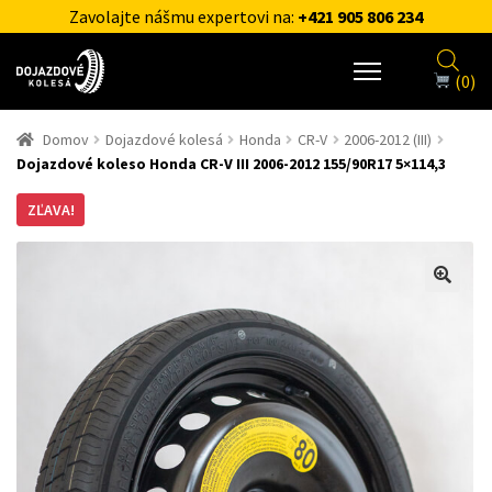
Zavolajte nášmu expertovi na:
+421 905 806 234
(0)
Domov
Dojazdové kolesá
Honda
CR-V
2006-2012 (III)
Dojazdové koleso Honda CR-V III 2006-2012 155/90R17 5×114,3
ZĽAVA!