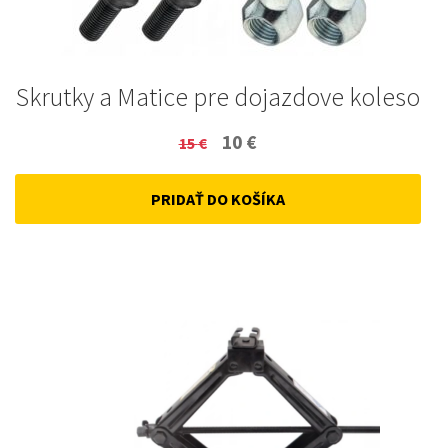
Skrutky a Matice pre dojazdove koleso
Original
Current
10
€
15
€
price
price
PRIDAŤ DO KOŠÍKA
was:
is:
15 €.
10 €.