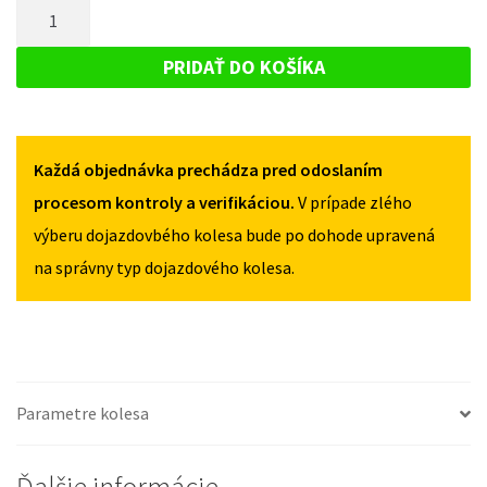
MNOŽSTVO
HONDA
CR-
CR-
DOJAZDOVÉ
V
V
KOLESO
III
PRIDAŤ DO KOŠÍKA
III
2006-
HONDA
2006-
2012
CR-
2012
155/90R17
155/90R17
V
5X114,3
5X114,3
Každá objednávka prechádza pred odoslaním
III
2006-
procesom kontroly a verifikáciou.
V prípade zlého
2012
výberu dojazdovbého kolesa bude po dohode upravená
155/90R17
na správny typ dojazdového kolesa.
5X114,3
Parametre kolesa