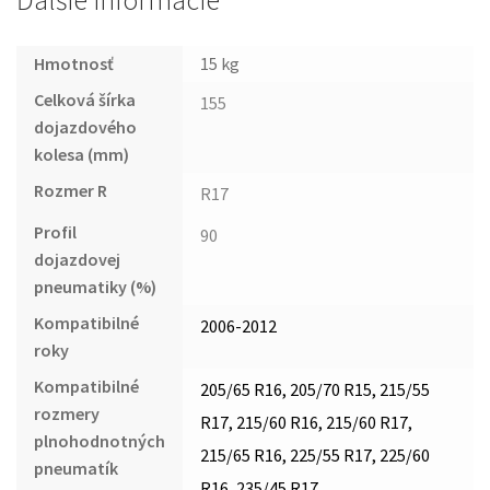
Ďalšie informácie
Hmotnosť
15 kg
Celková šírka
155
dojazdového
kolesa (mm)
Rozmer R
R17
Profil
90
dojazdovej
pneumatiky (%)
Kompatibilné
2006-2012
roky
Kompatibilné
205/65 R16, 205/70 R15, 215/55
rozmery
R17, 215/60 R16, 215/60 R17,
plnohodnotných
215/65 R16, 225/55 R17, 225/60
pneumatík
R16, 235/45 R17