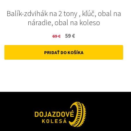
Balík-zdvihák na 2 tony , kľúč, obal na
náradie, obal na koleso
Original
Current
59
€
69
€
price
price
PRIDAŤ DO KOŠÍKA
was:
is:
69 €.
59 €.