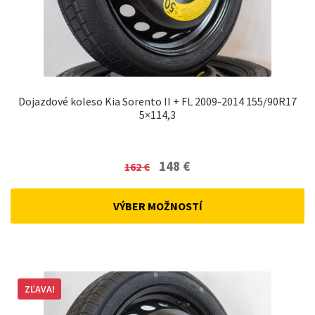
Dojazdové koleso Kia Sorento II + FL 2009-2014 155/90R17
5×114,3
Original
Current
148
€
162
€
price
price
was:
is:
VÝBER MOŽNOSTÍ
162 €.
148 €.
ZĽAVA!