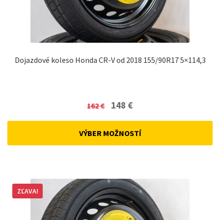
Dojazdové koleso Honda CR-V od 2018 155/90R17 5×114,3
Original
Current
148
€
162
€
price
price
was:
is:
VÝBER MOŽNOSTÍ
162 €.
148 €.
ZĽAVA!