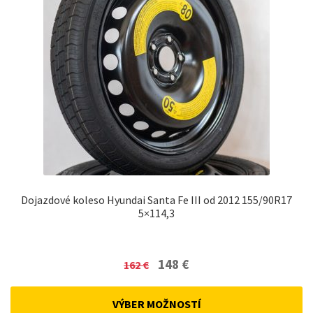
Dojazdové koleso Hyundai Santa Fe III od 2012 155/90R17
5×114,3
Original
Current
148
€
162
€
price
price
was:
is:
VÝBER MOŽNOSTÍ