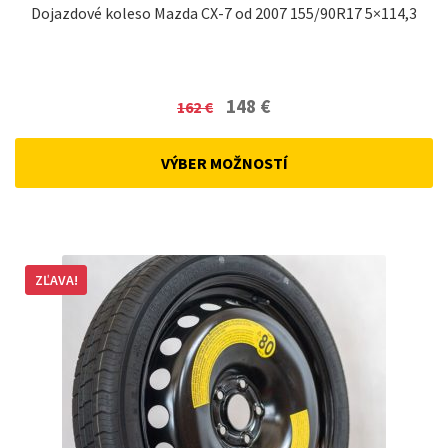
Dojazdové koleso Mazda CX-7 od 2007 155/90R17 5×114,3
Original
Current
148
€
162
€
price
price
was:
is:
VÝBER MOŽNOSTÍ
162 €.
148 €.
ZĽAVA!