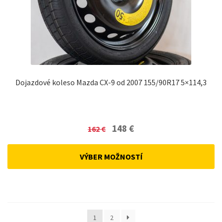
Dojazdové koleso Mazda CX-9 od 2007 155/90R17 5×114,3
Original
Current
148
€
162
€
price
price
was:
is:
VÝBER MOŽNOSTÍ
162 €.
148 €.
1
2