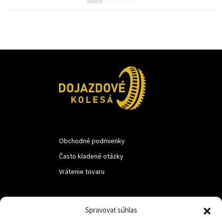
Obchodné podmienky
Často kladené otázky
Vrátenie tovaru
LUF s.r.o.
Spravovať súhlas
Nám. M.R.Štefanika 518,