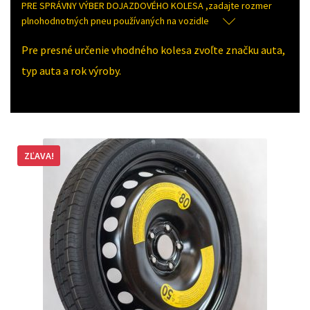
PRE SPRÁVNY VÝBER DOJAZDOVÉHO KOLESA ,zadajte rozmer
plnohodnotných pneu používaných na vozidle
Pre presné určenie vhodného kolesa zvoľte značku auta,
typ auta a rok výroby.
ZĽAVA!