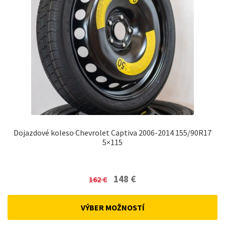
Dojazdové koleso Chevrolet Captiva 2006-2014 155/90R17
5×115
Original
Current
148
€
162
€
price
price
was:
is:
VÝBER MOŽNOSTÍ
162 €.
148 €.