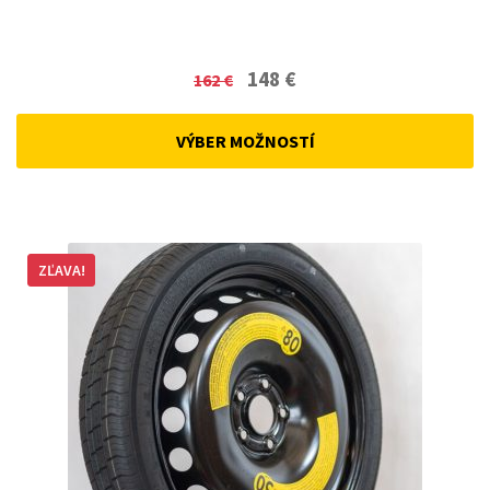
Original
Current
148
€
162
€
price
price
was:
is:
VÝBER MOŽNOSTÍ
162 €.
148 €.
ZĽAVA!