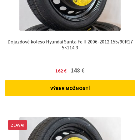
Dojazdové koleso Hyundai Santa Fe II 2006-2012 155/90R17
5×114,3
Original
Current
148
€
162
€
price
price
was:
is:
VÝBER MOŽNOSTÍ
162 €.
148 €.
ZĽAVA!