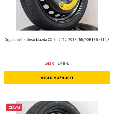
Dojazdové koleso Mazda CX-5 I 2012-2017 155/90R17 5×114,3
Original
Current
148
€
162
€
price
price
was:
is:
VÝBER MOŽNOSTÍ
162 €.
148 €.
ZĽAVA!