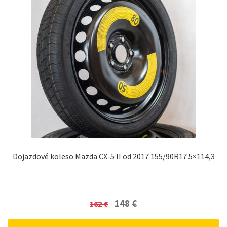
Dojazdové koleso Mazda CX-5 II od 2017 155/90R17 5×114,3
Original
Current
148
€
162
€
price
price
was:
is: