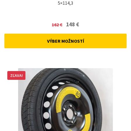
5×114,3
Original
Current
148
€
162
€
price
price
was:
is:
VÝBER MOŽNOSTÍ
162 €.
148 €.
ZĽAVA!