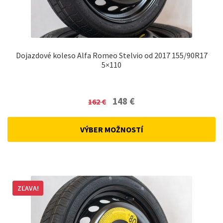
Dojazdové koleso Alfa Romeo Stelvio od 2017 155/90R17
5×110
Original
Current
148
€
162
€
price
price
was:
is:
VÝBER MOŽNOSTÍ
162 €.
148 €.
ZĽAVA!