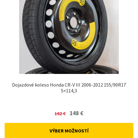
Dojazdové koleso Honda CR-V III 2006-2012 155/90R17
5×114,3
Original
Current
148
€
162
€
price
price
was:
is:
VÝBER MOŽNOSTÍ
162 €.
148 €.