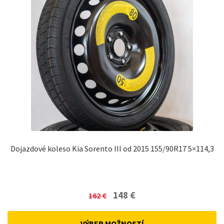
Dojazdové koleso Kia Sorento III od 2015 155/90R17 5×114,3
Original
Current
148
€
162
€
price
price
was:
is:
VÝBER MOŽNOSTÍ