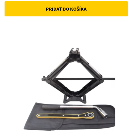
price
price
PRIDAŤ DO KOŠÍKA
was:
is:
15 €.
10 €.