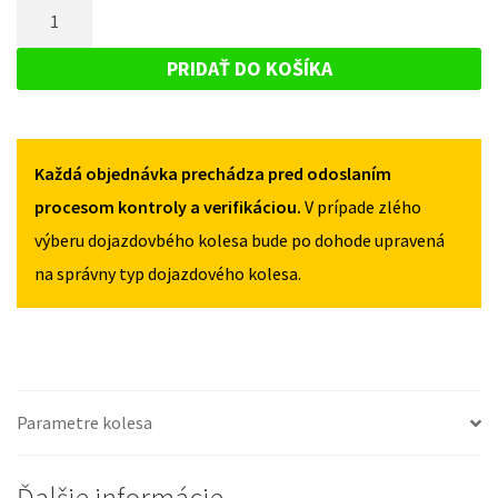
MNOŽSTVO
HYUNDAI
IX55
IX55
DOJAZDOVÉ
2008-
2008-
KOLESO
2012
PRIDAŤ DO KOŠÍKA
2012
155/90R17
HYUNDAI
155/90R17
5X114,3
IX55
5X114,3
2008-
Každá objednávka prechádza pred odoslaním
2012
155/90R17
procesom kontroly a verifikáciou.
V prípade zlého
5X114,3
výberu dojazdovbého kolesa bude po dohode upravená
na správny typ dojazdového kolesa.
Parametre kolesa