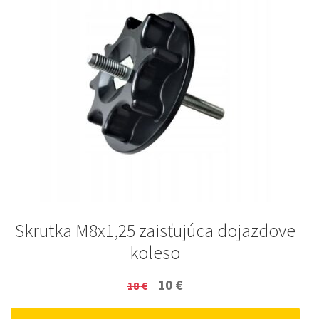
Skrutka M8x1,25 zaisťujúca dojazdove
koleso
Original
Current
10
€
18
€
price
price