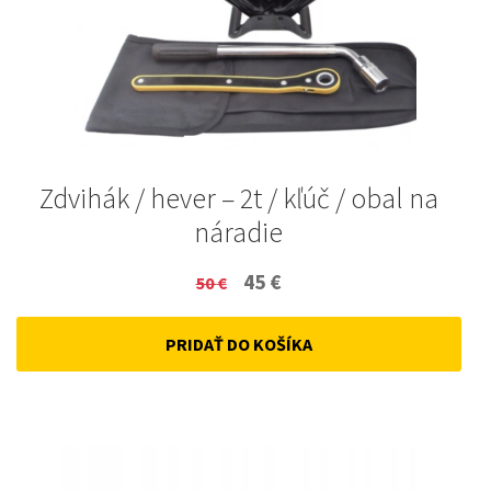
Zdvihák / hever – 2t / kľúč / obal na
náradie
Original
Current
45
€
50
€
price
price
PRIDAŤ DO KOŠÍKA
was:
is:
50 €.
45 €.