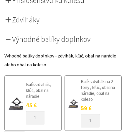
Príslušenstvo ku kolesu
Zdviháky
Výhodné balíky doplnkov
Výhodné balíky doplnkov - zdvihák, kľúč, obal na narádie
alebo obal na koleso
Balík-zdvihák na 2
Balík-zdvihák,
tony , kľúč, obal na
kľúč, obal na
náradie, obal na
náradie
koleso
45
€
59
€
MNOŽSTVO
MNOŽSTVO
DOJAZDOVÉ
DOJAZDOVÉ
KOLESO
KOLESO
HYUNDAI