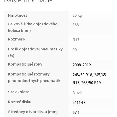
Ďalšie informácie
Hmotnosť
15 kg
Celková šírka dojazdového
155
kolesa (mm)
Rozmer R
R17
Profil dojazdovej pneumatiky
90
(%)
Kompatibilné roky
2008-2012
Kompatibilné rozmery
245/60 R18, 245/65
plnohodnotných pneumatík
R17, 265/50 R19
Stav kolesa
Nové
Rozteč disku
5*114.3
Stredový otvor disku (mm)
67.1