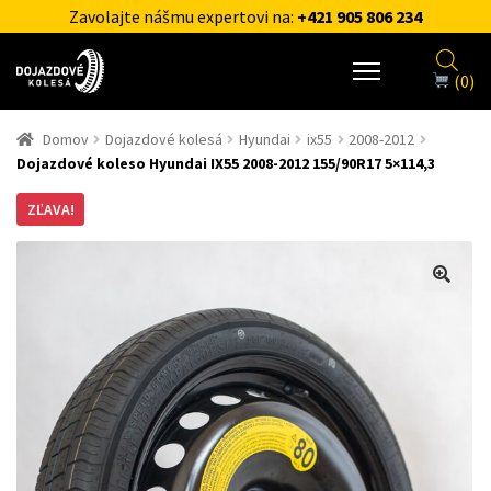
Zavolajte nášmu expertovi na:
+421 905 806 234
(0)
Domov
Dojazdové kolesá
Hyundai
ix55
2008-2012
Dojazdové koleso Hyundai IX55 2008-2012 155/90R17 5×114,3
ZĽAVA!