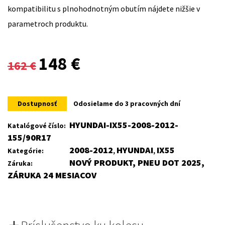
kompatibilitu s plnohodnotným obutím nájdete nižšie v
parametroch produktu.
Original
Current
148
€
162
€
price
price
was:
is:
Dostupnosť
Odosielame do 3 pracovných dní
162 €.
148 €.
HYUNDAI-IX55-2008-2012-
Katalógové číslo:
155/90R17
2008-2012
HYUNDAI
IX55
Kategórie:
,
,
NOVÝ PRODUKT, PNEU DOT 2025,
Záruka:
ZÁRUKA 24 MESIACOV