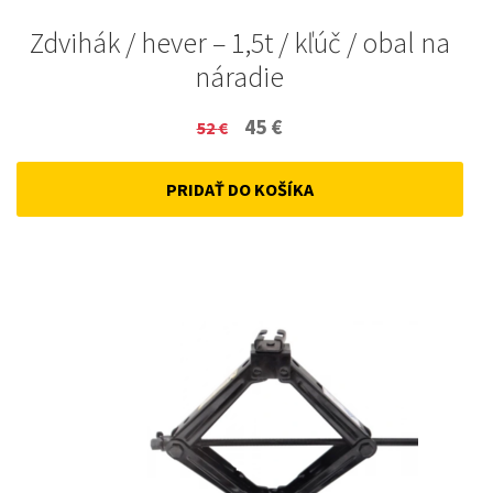
Zdvihák / hever – 1,5t / kľúč / obal na
náradie
Original
Current
45
€
52
€
price
price
PRIDAŤ DO KOŠÍKA
was:
is:
52 €.
45 €.