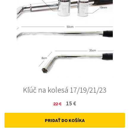
Kľúč na kolesá 17/19/21/23
Original
Current
15
€
22
€
price
price
PRIDAŤ DO KOŠÍKA
was:
is:
22 €.
15 €.