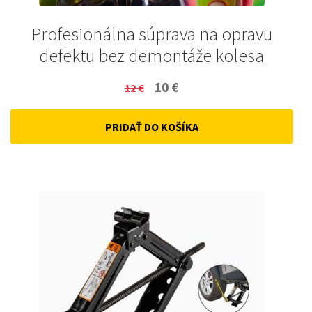
Profesionálna súprava na opravu
defektu bez demontáže kolesa
Original
Current
10
€
12
€
price
price
PRIDAŤ DO KOŠÍKA
was:
is:
12 €.
10 €.