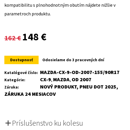
kompatibilitu s plnohodnotným obutím nájdete nižšie v
parametroch produktu.
Original
Current
148
€
162
€
price
price
was:
is:
Dostupnosť
Odosielame do 3 pracovných dní
162 €.
148 €.
MAZDA-CX-9-OD-2007-155/90R17
Katalógové číslo:
CX-9
MAZDA
OD 2007
Kategórie:
,
,
NOVÝ PRODUKT, PNEU DOT 2025,
Záruka:
ZÁRUKA 24 MESIACOV
Príslušenstvo ku kolesu