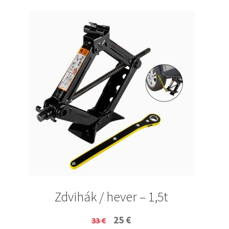
Zdvihák / hever – 1,5t
Original
Current
25
€
33
€