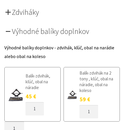
Zdviháky
Výhodné balíky doplnkov
Výhodné balíky doplnkov - zdvihák, kľúč, obal na narádie
alebo obal na koleso
Balík-zdvihák na 2
Balík-zdvihák,
tony , kľúč, obal na
kľúč, obal na
náradie, obal na
náradie
koleso
45
€
59
€
MNOŽSTVO
MNOŽSTVO
DOJAZDOVÉ
DOJAZDOVÉ
KOLESO
KOLESO
MAZDA
MNOŽSTVO
MAZDA
CX-