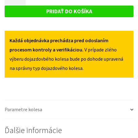
CX-
DOJAZDOVÉ
9
9
KOLESO
OD
PRIDAŤ DO KOŠÍKA
OD
2007
MAZDA
2007
155/90R17
CX-
155/90R17
5X114,3
5X114,3
9
Každá objednávka prechádza pred odoslaním
OD
2007
procesom kontroly a verifikáciou.
V prípade zlého
155/90R17
výberu dojazdovbého kolesa bude po dohode upravená
5X114,3
na správny typ dojazdového kolesa.
Parametre kolesa
Ďalšie informácie