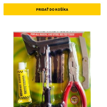
price
price
PRIDAŤ DO KOŠÍKA
was:
is:
33 €.
25 €.