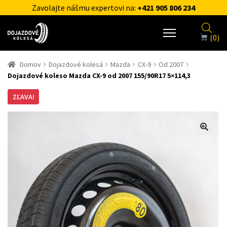
Zavolajte nášmu expertovi na:
+421 905 806 234
(0)
Domov
Dojazdové kolesá
Mazda
CX-9
Od 2007
Dojazdové koleso Mazda CX-9 od 2007 155/90R17 5×114,3
ZĽAVA!