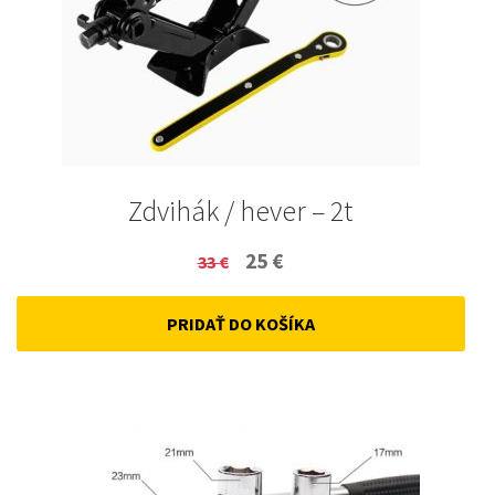
Zdvihák / hever – 2t
Original
Current
25
€
33
€
price
price
PRIDAŤ DO KOŠÍKA
was:
is:
33 €.
25 €.