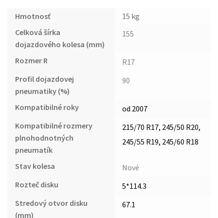
Hmotnosť
15 kg
Celková šírka
155
dojazdového kolesa (mm)
Rozmer R
R17
Profil dojazdovej
90
pneumatiky (%)
Kompatibilné roky
od 2007
Kompatibilné rozmery
215/70 R17, 245/50 R20,
plnohodnotných
245/55 R19, 245/60 R18
pneumatík
Stav kolesa
Nové
Rozteč disku
5*114.3
Stredový otvor disku
67.1
(mm)