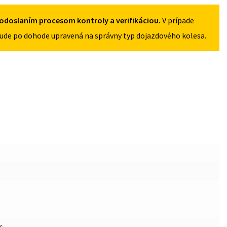
5X108
odoslaním procesom kontroly a verifikáciou.
V prípade
ude po dohode upravená na správny typ dojazdového kolesa.