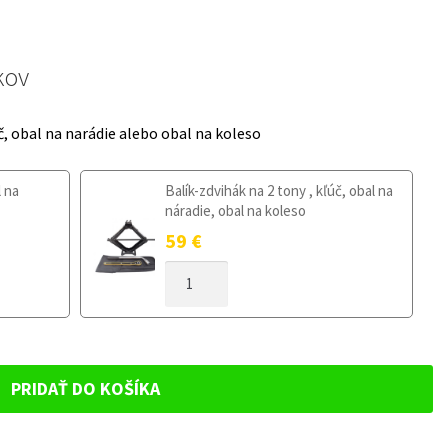
kov
č, obal na narádie alebo obal na koleso
l na
Balík-zdvihák na 2 tony , kľúč, obal na
náradie, obal na koleso
59
€
MNOŽSTVO
DOJAZDOVÉ
KOLESO
VOLVO
XC70
III
PRIDAŤ DO KOŠÍKA
2007-
2016
135/90R16