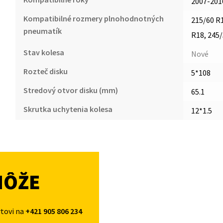
2007-201
Kompatibilné rozmery plnohodnotných
215/60 R1
pneumatík
R18, 245
Stav kolesa
Nové
Rozteč disku
5*108
Stredový otvor disku (mm)
65.1
Skrutka uchytenia kolesa
12*1.5
MÔŽE
rtovi na
+421 905 806 234