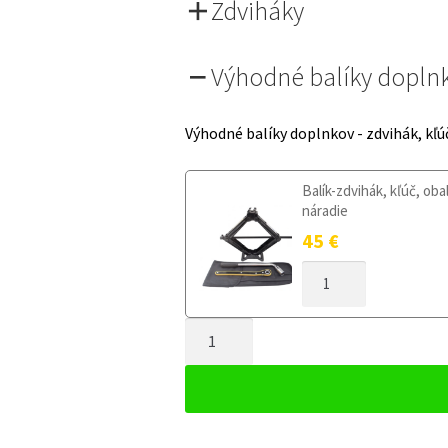
Zdviháky
Výhodné balíky dopln
Výhodné balíky doplnkov - zdvihák, kľú
Balík-zdvihák, kľúč, oba
náradie
45
€
MNOŽSTVO
DOJAZDOVÉ
KOLESO
MNOŽSTVO
VOLVO
XC70
DOJAZDOVÉ
III
KOLESO
2007-
VOLVO
2016
XC70
135/90R16