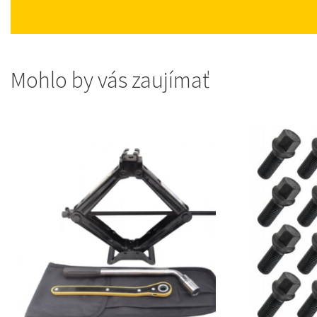
Mohlo by vás zaujímať