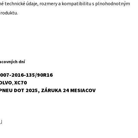
sné technické údaje, rozmery a kompatibilitu s plnohodnotným
produktu.
acovných dní
2007-2016-135/90R16
OLVO
XC70
,
PNEU DOT 2025, ZÁRUKA 24 MESIACOV
u