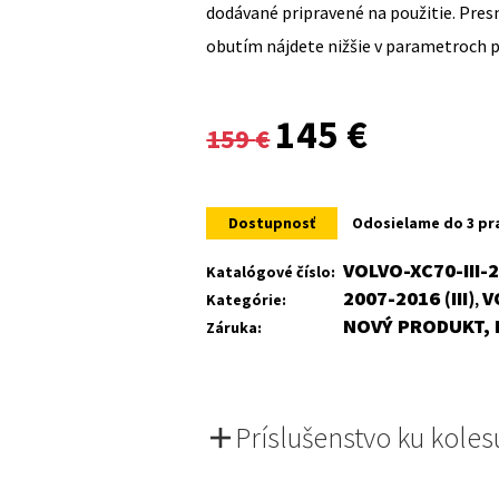
dodávané pripravené na použitie. Pre
obutím nájdete nižšie v parametroch 
Original
Current
145
€
159
€
price
price
was:
is:
Dostupnosť
Odosielame do 3 pr
159 €.
145 €.
VOLVO-XC70-III-
Katalógové číslo:
2007-2016 (III)
V
Kategórie:
,
NOVÝ PRODUKT, 
Záruka:
Príslušenstvo ku koles