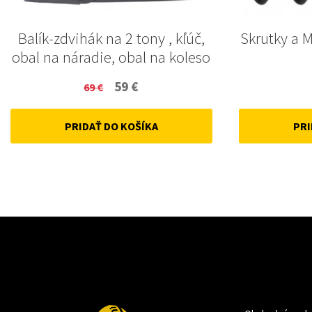
Balík-zdvihák na 2 tony , kľúč,
Skrutky a 
obal na náradie, obal na koleso
Original
Current
59
€
69
€
price
price
PRIDAŤ DO KOŠÍKA
PRI
was:
is:
69 €.
59 €.