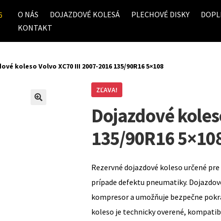
O NÁS
DOJAZDOVÉ KOLESÁ
PLECHOVÉ DISKY
DOPL
6
KONTAKT
ové koleso Volvo XC70 III 2007-2016 135/90R16 5×108
ZĽAVA!
Dojazdové koleso
135/90R16 5×10
Rezervné dojazdové koleso určené pre 
prípade defektu pneumatiky. Dojazdov
kompresor a umožňuje bezpečne pokrač
koleso je technicky overené, kompati