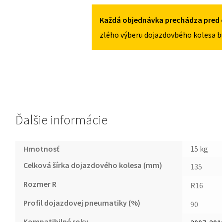
5X108
III
2007-
Každá objednávka prechádza pred 
2016
zlého výberu dojazdovbého kolesa b
135/90R16
5X108
Ďalšie informácie
Hmotnosť
15 kg
Celková šírka dojazdového kolesa (mm)
135
Rozmer R
R16
Profil dojazdovej pneumatiky (%)
90
Kompatibilné roky