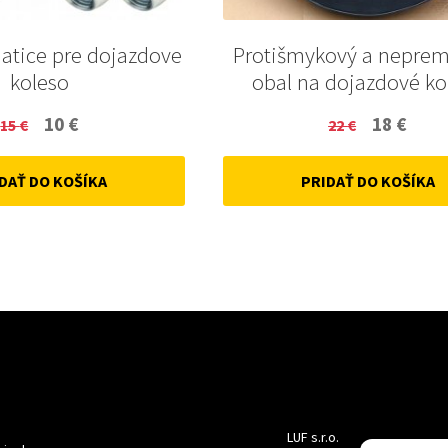
Matice pre dojazdove
Protišmykový a nepre
koleso
obal na dojazdové ko
Original
Current
Original
Curr
10
€
18
€
15
€
22
€
price
price
price
price
DAŤ DO KOŠÍKA
PRIDAŤ DO KOŠÍKA
was:
is:
was:
is:
15 €.
10 €.
22 €.
18 €.
LUF s.r.o.