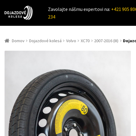
Zavolajte nášmu expertovi na:
+421 905 80
234
Domov
Dojazdové kolesá
Volvo
XC70
2007-2016 (III)
Dojazd