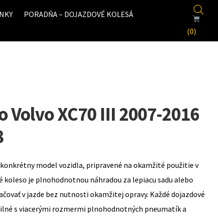
NKY
PORADŇA – DOJAZDOVÉ KOLESÁ
(0)
 Volvo XC70 III 2007-2016
8
konkrétny model vozidla, pripravené na okamžité použitie v
é koleso je plnohodnotnou náhradou za lepiacu sadu alebo
ovať v jazde bez nutnosti okamžitej opravy. Každé dojazdové
bilné s viacerými rozmermi plnohodnotných pneumatík a