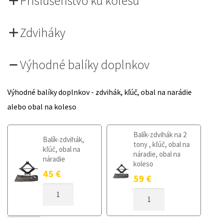
Príslušenstvo ku kolesu
Zdviháky
Výhodné balíky doplnkov
Výhodné balíky doplnkov - zdvihák, kľúč, obal na narádie
alebo obal na koleso
Balík-zdvihák na 2
Balík-zdvihák,
tony , kľúč, obal na
kľúč, obal na
náradie, obal na
náradie
koleso
45
€
59
€
MNOŽSTVO
MNOŽSTVO
DOJAZDOVÉ
DOJAZDOVÉ
KOLESO
KOLESO
SUZUKI