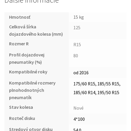
Ďalšie informácie
Hmotnosť
15 kg
Celková šírka
125
dojazdového kolesa (mm)
Rozmer R
R15
Profil dojazdovej
80
pneumatiky (%)
Kompatibilné roky
od 2016
Kompatibilné rozmery
175/60 R15, 185/55 R15,
plnohodnotných
185/60 R14, 195/50 R15
pneumatík
Stav kolesa
Nové
Rozteč disku
4*100
Stredový otvor disku
54.0