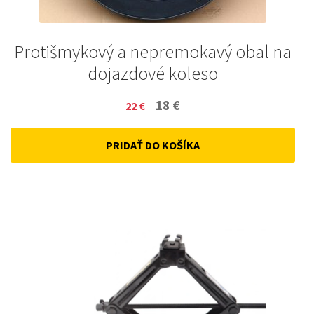
Protišmykový a nepremokavý obal na
dojazdové koleso
Original
Current
18
€
22
€
price
price
PRIDAŤ DO KOŠÍKA
was:
is:
22 €.
18 €.