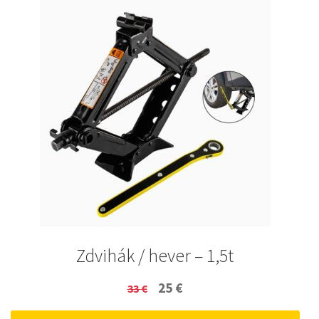
Zdvihák / hever – 1,5t
Original
Current
25
€
33
€
price
price