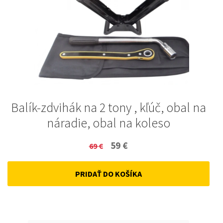
Balík-zdvihák na 2 tony , kľúč, obal na
náradie, obal na koleso
Original
Current
59
€
69
€
price
price
PRIDAŤ DO KOŠÍKA
was:
is:
69 €.
59 €.