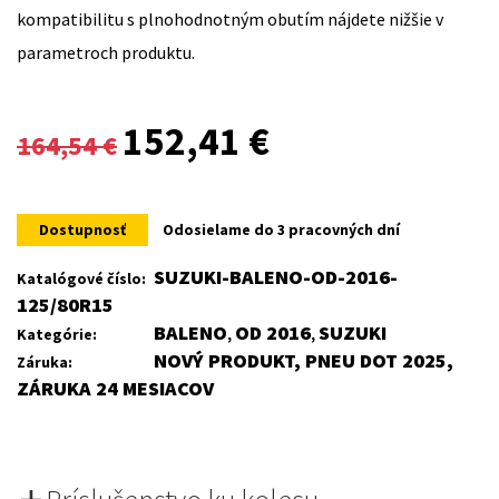
kompatibilitu s plnohodnotným obutím nájdete nižšie v
parametroch produktu.
Original
Current
152,41
€
164,54
€
price
price
was:
is:
Dostupnosť
Odosielame do 3 pracovných dní
164,54 €.
152,41 €.
SUZUKI-BALENO-OD-2016-
Katalógové číslo:
125/80R15
BALENO
OD 2016
SUZUKI
Kategórie:
,
,
NOVÝ PRODUKT, PNEU DOT 2025,
Záruka:
ZÁRUKA 24 MESIACOV