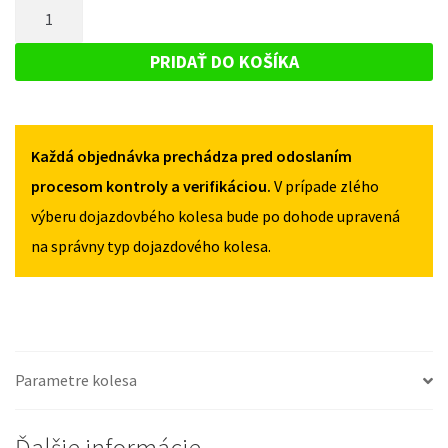
MNOŽSTVO
SUZUKI
BALENO
BALENO
DOJAZDOVÉ
OD
OD
KOLESO
2016
PRIDAŤ DO KOŠÍKA
2016
125/80R15
SUZUKI
125/80R15
4X100
BALENO
4X100
OD
Každá objednávka prechádza pred odoslaním
2016
125/80R15
procesom kontroly a verifikáciou.
V prípade zlého
4X100
výberu dojazdovbého kolesa bude po dohode upravená
na správny typ dojazdového kolesa.
Parametre kolesa