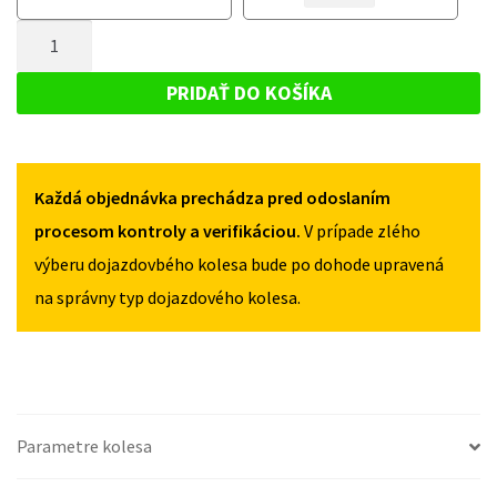
KOLESO
KOLESO
RENAULT
MNOŽSTVO
RENAULT
MEGANE
MEGANE
DOJAZDOVÉ
II
II
KOLESO
2002-
PRIDAŤ DO KOŠÍKA
2002-
2010
RENAULT
2010
135/80R16
MEGANE
135/80R16
4X100
4X100
II
Každá objednávka prechádza pred odoslaním
2002-
2010
procesom kontroly a verifikáciou.
V prípade zlého
135/80R16
výberu dojazdovbého kolesa bude po dohode upravená
4X100
na správny typ dojazdového kolesa.
Parametre kolesa