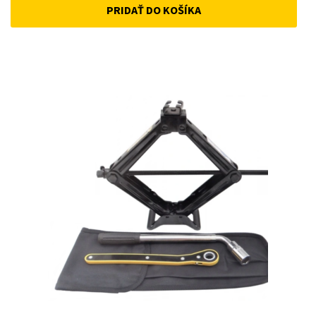
PRIDAŤ DO KOŠÍKA
was:
is:
52 €.
45 €.