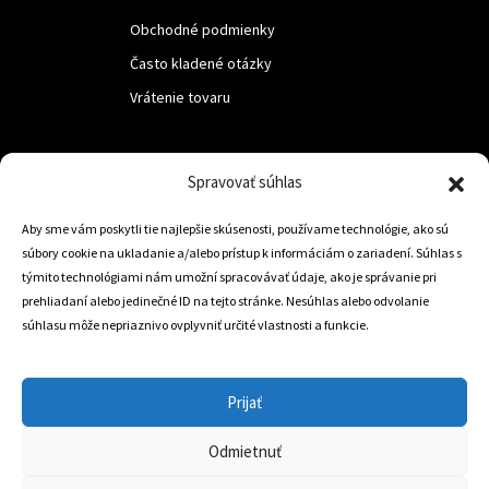
Obchodné podmienky
Často kladené otázky
Vrátenie tovaru
LUF s.r.o.
Spravovať súhlas
Nám. M.R.Štefanika 518,
Aby sme vám poskytli tie najlepšie skúsenosti, používame technológie, ako sú
Trstená 02801
súbory cookie na ukladanie a/alebo prístup k informáciám o zariadení. Súhlas s
týmito technológiami nám umožní spracovávať údaje, ako je správanie pri
prehliadaní alebo jedinečné ID na tejto stránke. Nesúhlas alebo odvolanie
súhlasu môže nepriaznivo ovplyvniť určité vlastnosti a funkcie.
+421 905 806 234
info@dojazdovekolesa.com
Prijať
Český Eshop
Odmietnuť
0