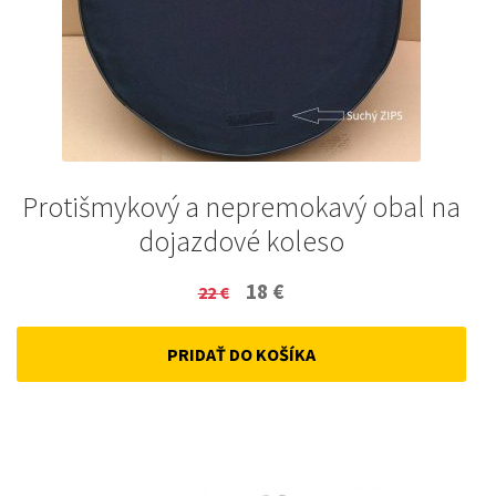
Protišmykový a nepremokavý obal na
dojazdové koleso
Original
Current
18
€
22
€
price
price
PRIDAŤ DO KOŠÍKA
was:
is:
22 €.
18 €.