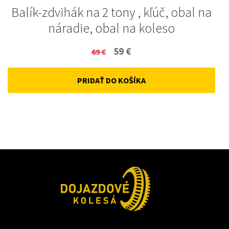
Balík-zdvihák na 2 tony , kľúč, obal na
náradie, obal na koleso
Original
Current
59
€
69
€
price
price
PRIDAŤ DO KOŠÍKA
was:
is:
69 €.
59 €.