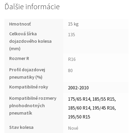
Ďalšie informácie
Hmotnosť
15 kg
Celková šírka
135
dojazdového kolesa
(mm)
Rozmer R
R16
Profil dojazdovej
80
pneumatiky (%)
Kompatibilné roky
2002-2010
Kompatibilné rozmery
175/65 R14, 185/55 R15,
plnohodnotných
185/60 R14, 195/45 R16,
pneumatík
195/50 R15
Stav kolesa
Nové