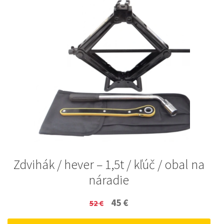
Zdvihák / hever – 1,5t / kľúč / obal na
náradie
Original
Current
45
€
52
€
price
price