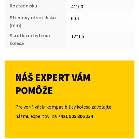
Rozteč disku
4*100
Stredový otvor disku
60.1
(mm)
Skrutka uchytenia
12*1.5
kolesa
NÁŠ EXPERT VÁM
POMÔŽE
Pre verifikáciu kompatibility kolesa zavolajte
nášmu expertovi na
+421 905 806 234