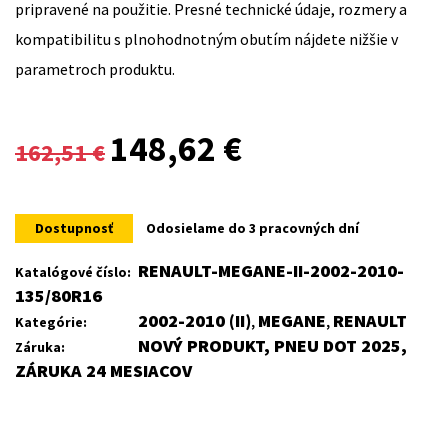
pripravené na použitie. Presné technické údaje, rozmery a
kompatibilitu s plnohodnotným obutím nájdete nižšie v
parametroch produktu.
Original
Current
148,62
€
162,51
€
price
price
was:
is:
Dostupnosť
Odosielame do 3 pracovných dní
162,51 €.
148,62 €.
RENAULT-MEGANE-II-2002-2010-
Katalógové číslo:
135/80R16
2002-2010 (II)
MEGANE
RENAULT
Kategórie:
,
,
NOVÝ PRODUKT, PNEU DOT 2025,
Záruka:
ZÁRUKA 24 MESIACOV