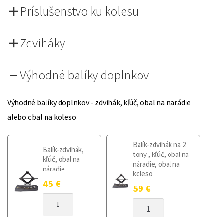
Príslušenstvo ku kolesu
Zdviháky
Výhodné balíky doplnkov
Výhodné balíky doplnkov - zdvihák, kľúč, obal na narádie
alebo obal na koleso
Balík-zdvihák na 2
Balík-zdvihák,
tony , kľúč, obal na
kľúč, obal na
náradie, obal na
náradie
koleso
45
€
59
€
MNOŽSTVO
MNOŽSTVO
DOJAZDOVÉ
DOJAZDOVÉ