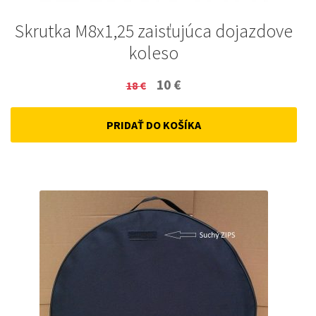
Skrutka M8x1,25 zaisťujúca dojazdove
koleso
Original
Current
10
€
18
€
price
price
PRIDAŤ DO KOŠÍKA
was:
is:
18 €.
10 €.