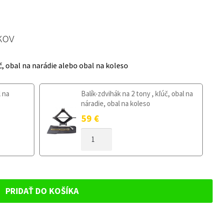
kov
č, obal na narádie alebo obal na koleso
l na
Balík-zdvihák na 2 tony , kľúč, obal na
náradie, obal na koleso
59
€
MNOŽSTVO
DOJAZDOVÉ
KOLESO
RENAULT
KADJAR
OD
PRIDAŤ DO KOŠÍKA
2015
135/80R17
5X114,3