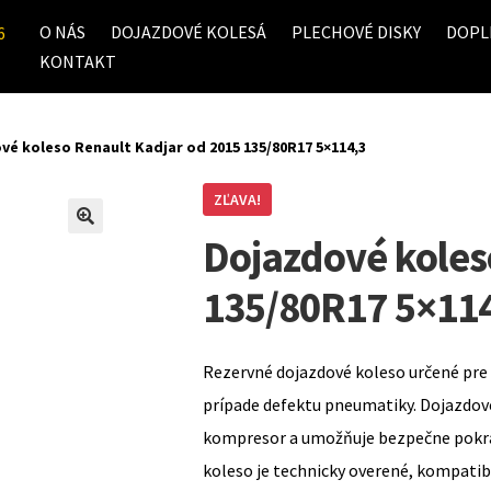
O NÁS
DOJAZDOVÉ KOLESÁ
PLECHOVÉ DISKY
DOPL
6
KONTAKT
vé koleso Renault Kadjar od 2015 135/80R17 5×114,3
ZĽAVA!
Dojazdové koles
135/80R17 5×11
Rezervné dojazdové koleso určené pre 
prípade defektu pneumatiky. Dojazdov
kompresor a umožňuje bezpečne pokrač
koleso je technicky overené, kompati