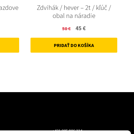
jazdove
Zdvihák / hever – 2t / kľúč /
obal na náradie
ent
Original
Current
45
€
50
€
price
price
PRIDAŤ DO KOŠÍKA
was:
is:
50 €.
45 €.
+421 905 806 234