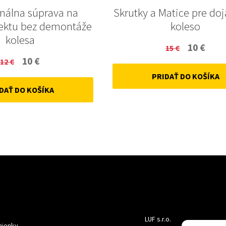
onálna súprava na
Skrutky a Matice pre do
ektu bez demontáže
koleso
kolesa
Original
Curr
10
€
15
€
Original
Current
10
€
12
€
price
price
price
price
PRIDAŤ DO KOŠÍKA
was:
is:
DAŤ DO KOŠÍKA
was:
is:
15 €.
10 €.
12 €.
10 €.
LUF s.r.o.
ienky