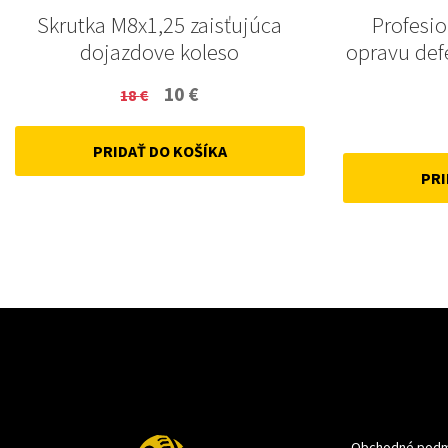
Skrutka M8x1,25 zaisťujúca
Profesi
dojazdove koleso
opravu def
Original
Current
10
€
18
€
price
price
PRIDAŤ DO KOŠÍKA
was:
is:
PRI
18 €.
10 €.
Obchodné podm