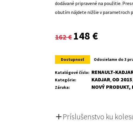
dodávané pripravené na použitie. Pre
obutím nájdete nižšie v parametroch 
Original
Current
148
€
162
€
price
price
was:
is:
Dostupnosť
Odosielame do 3 pr
162 €.
148 €.
RENAULT-KADJAR
Katalógové číslo:
KADJAR
OD 2015
Kategórie:
,
NOVÝ PRODUKT, 
Záruka:
Príslušenstvo ku koles