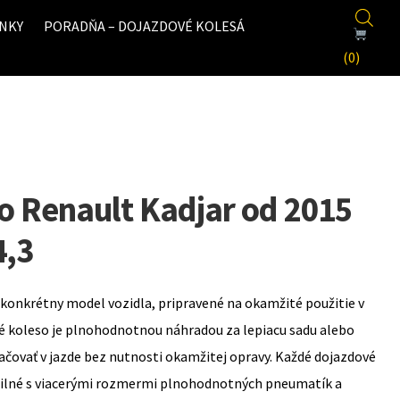
NKY
PORADŇA – DOJAZDOVÉ KOLESÁ
(0)
o Renault Kadjar od 2015
4,3
konkrétny model vozidla, pripravené na okamžité použitie v
é koleso je plnohodnotnou náhradou za lepiacu sadu alebo
ovať v jazde bez nutnosti okamžitej opravy. Každé dojazdové
bilné s viacerými rozmermi plnohodnotných pneumatík a