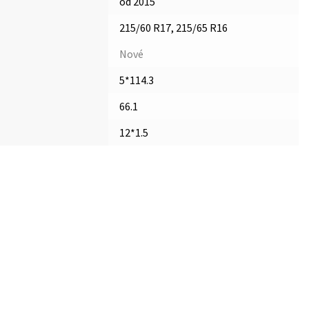
od 2015
215/60 R17, 215/65 R16
Nové
5*114.3
66.1
12*1.5