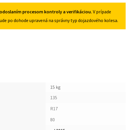
odoslaním procesom kontroly a verifikáciou.
V prípade
ude po dohode upravená na správny typ dojazdového kolesa.
15 kg
135
R17
80