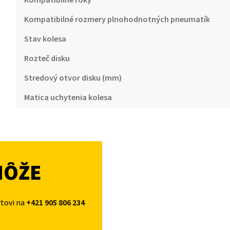
Kompatibilné rozmery plnohodnotných pneumatík
Stav kolesa
Rozteč disku
Stredový otvor disku (mm)
Matica uchytenia kolesa
MÔŽE
rtovi na
+421 905 806 234