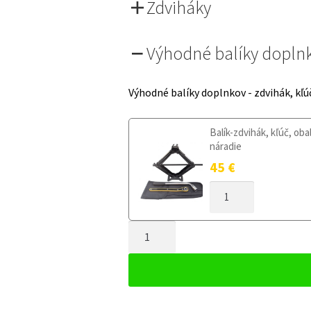
Zdviháky
Výhodné balíky dopln
Výhodné balíky doplnkov - zdvihák, kľú
Balík-zdvihák, kľúč, oba
náradie
45
€
MNOŽSTVO
DOJAZDOVÉ
KOLESO
MNOŽSTVO
RENAULT
KADJAR
DOJAZDOVÉ
OD
KOLESO
2015
RENAULT
135/80R17
KADJAR
5X114,3