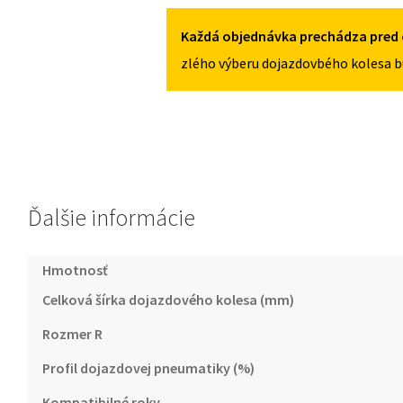
OD
2015
Každá objednávka prechádza pred 
135/80R17
zlého výberu dojazdovbého kolesa b
5X114,3
Ďalšie informácie
Hmotnosť
Celková šírka dojazdového kolesa (mm)
Rozmer R
Profil dojazdovej pneumatiky (%)
Kompatibilné roky