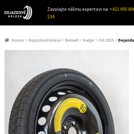
Zavolajte nášmu expertovi na:
+421 905 80
234
Domov
Dojazdové kolesá
Renault
Kadjar
Od 2015
Dojazdo