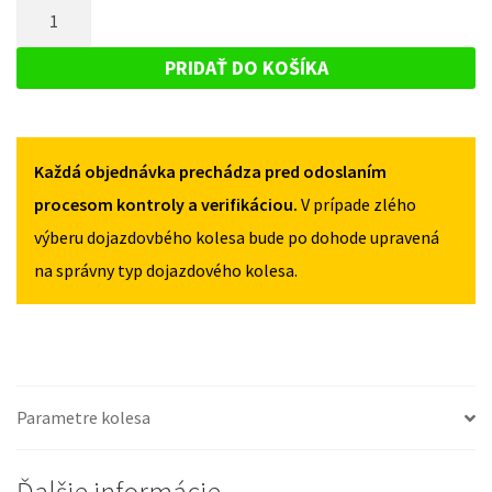
MNOŽSTVO
OPEL
MERIVA
MERIVA
DOJAZDOVÉ
I
I
KOLESO
2003-
PRIDAŤ DO KOŠÍKA
2003-
2010
OPEL
2010
125/80R15
MERIVA
125/80R15
4X100
4X100
I
Každá objednávka prechádza pred odoslaním
2003-
2010
procesom kontroly a verifikáciou.
V prípade zlého
125/80R15
výberu dojazdovbého kolesa bude po dohode upravená
4X100
na správny typ dojazdového kolesa.
Parametre kolesa