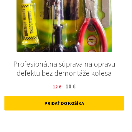
Profesionálna súprava na opravu
defektu bez demontáže kolesa
Original
Current
10
€
12
€
price
price
PRIDAŤ DO KOŠÍKA
was:
is:
12 €.
10 €.