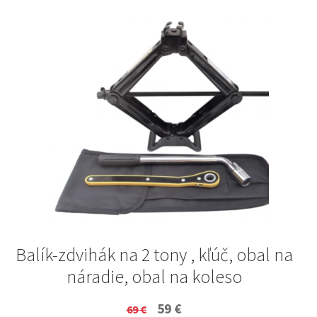
Balík-zdvihák na 2 tony , kľúč, obal na
náradie, obal na koleso
Original
Current
59
€
69
€