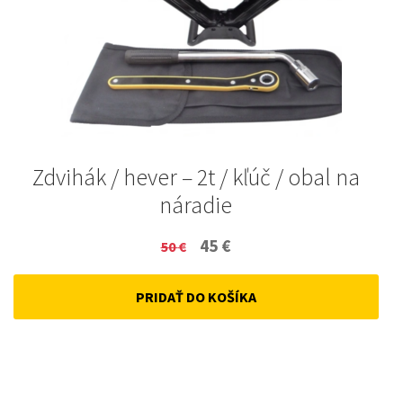
Zdvihák / hever – 2t / kľúč / obal na
náradie
Original
Current
45
€
50
€
price
price
PRIDAŤ DO KOŠÍKA
was:
is:
50 €.
45 €.