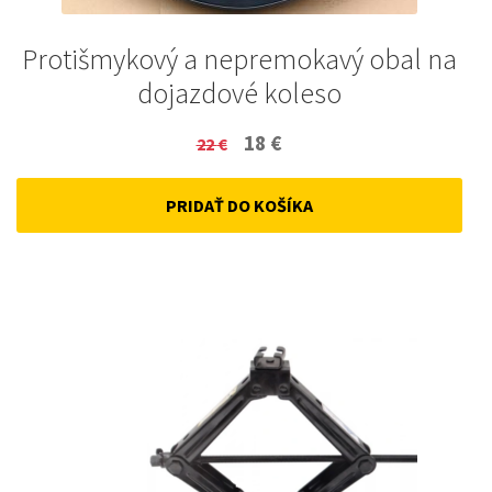
Protišmykový a nepremokavý obal na
dojazdové koleso
Original
Current
18
€
22
€
price
price
PRIDAŤ DO KOŠÍKA
was:
is:
22 €.
18 €.