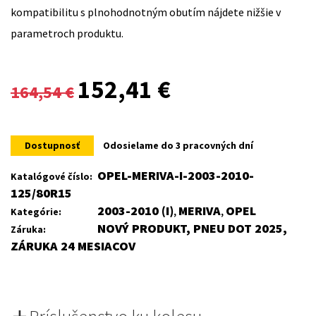
kompatibilitu s plnohodnotným obutím nájdete nižšie v
parametroch produktu.
Original
Current
152,41
€
164,54
€
price
price
was:
is:
Dostupnosť
Odosielame do 3 pracovných dní
164,54 €.
152,41 €.
OPEL-MERIVA-I-2003-2010-
Katalógové číslo:
125/80R15
2003-2010 (I)
MERIVA
OPEL
Kategórie:
,
,
NOVÝ PRODUKT, PNEU DOT 2025,
Záruka:
ZÁRUKA 24 MESIACOV