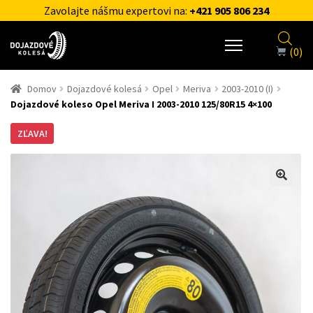
Zavolajte nášmu expertovi na:
+421 905 806 234
(0)
Domov
Dojazdové kolesá
Opel
Meriva
2003-2010 (I)
Dojazdové koleso Opel Meriva I 2003-2010 125/80R15 4×100
ZĽAVA!