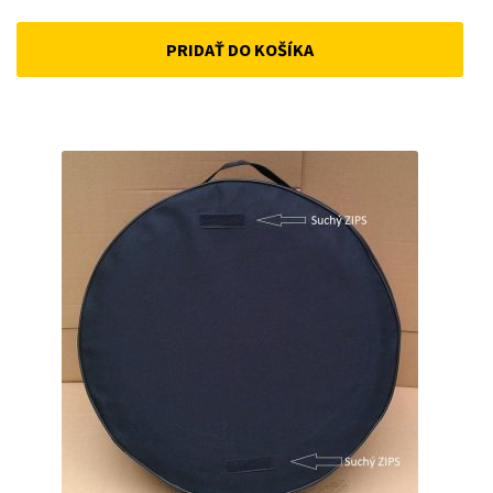
price
price
PRIDAŤ DO KOŠÍKA
was:
is:
69 €.
59 €.