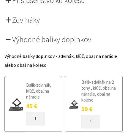
Príslušenstvo ku kolesu
Zdviháky
Výhodné balíky doplnkov
Výhodné balíky doplnkov - zdvihák, kľúč, obal na narádie
alebo obal na koleso
Balík-zdvihák na 2
Balík-zdvihák,
tony , kľúč, obal na
kľúč, obal na
náradie, obal na
náradie
koleso
45
€
59
€
MNOŽSTVO
MNOŽSTVO
DOJAZDOVÉ
DOJAZDOVÉ
KOLESO
KOLESO
OPEL