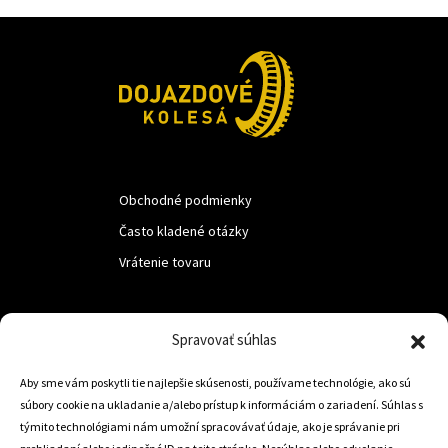
Obchodné podmienky
Často kladené otázky
Vrátenie tovaru
LUF s.r.o.
Spravovať súhlas
Nám. M.R.Štefanika 518,
Aby sme vám poskytli tie najlepšie skúsenosti, používame technológie, ako sú
Trstená 02801
súbory cookie na ukladanie a/alebo prístup k informáciám o zariadení. Súhlas s
týmito technológiami nám umožní spracovávať údaje, ako je správanie pri