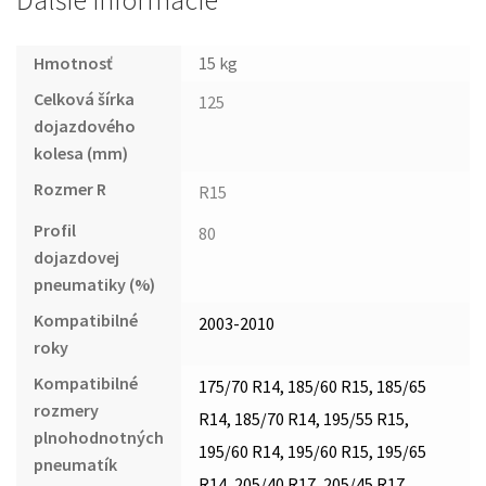
Ďalšie informácie
Hmotnosť
15 kg
Celková šírka
125
dojazdového
kolesa (mm)
Rozmer R
R15
Profil
80
dojazdovej
pneumatiky (%)
Kompatibilné
2003-2010
roky
Kompatibilné
175/70 R14, 185/60 R15, 185/65
rozmery
R14, 185/70 R14, 195/55 R15,
plnohodnotných
195/60 R14, 195/60 R15, 195/65
pneumatík
R14, 205/40 R17, 205/45 R17,