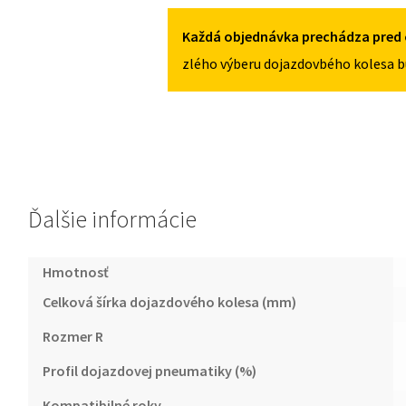
4X100
IV
OD
Každá objednávka prechádza pred 
2017
zlého výberu dojazdovbého kolesa b
125/80R15
4X100
Ďalšie informácie
Hmotnosť
Celková šírka dojazdového kolesa (mm)
Rozmer R
Profil dojazdovej pneumatiky (%)
Kompatibilné roky