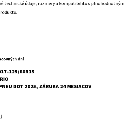
sné technické údaje, rozmery a kompatibilitu s plnohodnotným
produktu.
rent
ce
acovných dní
,41 €.
017-125/80R15
RIO
,
PNEU DOT 2025, ZÁRUKA 24 MESIACOV
u