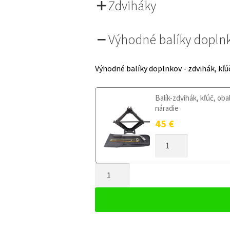
Zdviháky
Výhodné balíky dopln
Výhodné balíky doplnkov - zdvihák, kľú
Balík-zdvihák, kľúč, oba
náradie
45
€
MNOŽSTVO
DOJAZDOVÉ
KOLESO
MNOŽSTVO
KIA
RIO
DOJAZDOVÉ
IV
KOLESO
OD
KIA
2017
RIO
125/80R15