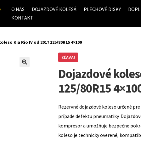
O NÁS
DOJAZDOVÉ KOLESÁ
PLECHOVÉ DISKY
DOPL
6
KONTAKT
oleso Kia Rio IV od 2017 125/80R15 4×100
ZĽAVA!
Dojazdové koleso
125/80R15 4×10
Rezervné dojazdové koleso určené pre 
prípade defektu pneumatiky. Dojazdov
kompresor a umožňuje bezpečne pokrač
koleso je technicky overené, kompati