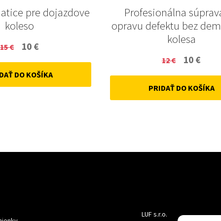
Matice pre dojazdove
Profesionálna súprav
koleso
opravu defektu bez de
kolesa
Original
Current
10
€
15
€
Original
Curr
10
€
price
price
12
€
price
price
DAŤ DO KOŠÍKA
was:
is:
PRIDAŤ DO KOŠÍKA
was:
is:
15 €.
10 €.
12 €.
10 €.
LUF s.r.o.
ienky