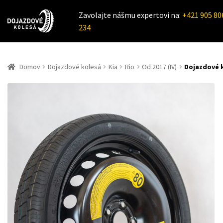
Zavolajte nášmu expertovi na:
+421 905 80
234
Domov
Dojazdové kolesá
Kia
Rio
Od 2017 (IV)
Dojazdové k