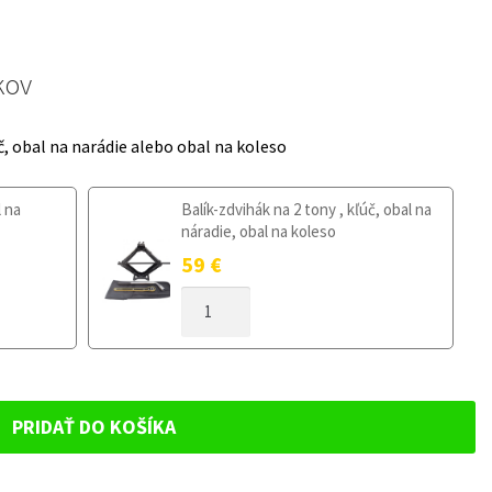
kov
č, obal na narádie alebo obal na koleso
l na
Balík-zdvihák na 2 tony , kľúč, obal na
náradie, obal na koleso
59
€
MNOŽSTVO
DOJAZDOVÉ
KOLESO
KIA
RIO
IV
PRIDAŤ DO KOŠÍKA
OD
2017
125/80R15