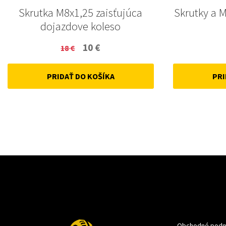
Skrutka M8x1,25 zaisťujúca
Skrutky a 
dojazdove koleso
Original
Current
10
€
18
€
price
price
PRIDAŤ DO KOŠÍKA
PRI
was:
is:
18 €.
10 €.
Obchodné podm