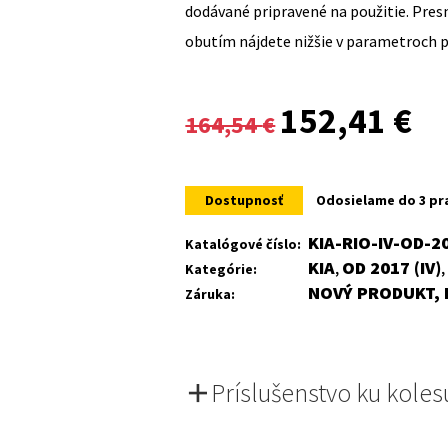
dodávané pripravené na použitie. Pre
obutím nájdete nižšie v parametroch 
Original
Cur
152,41
€
164,54
€
price
pri
was:
is:
Dostupnosť
Odosielame do 3 pr
164,54 €.
152
KIA-RIO-IV-OD-2
Katalógové číslo:
KIA
OD 2017 (IV)
Kategórie:
,
NOVÝ PRODUKT, 
Záruka:
Príslušenstvo ku koles