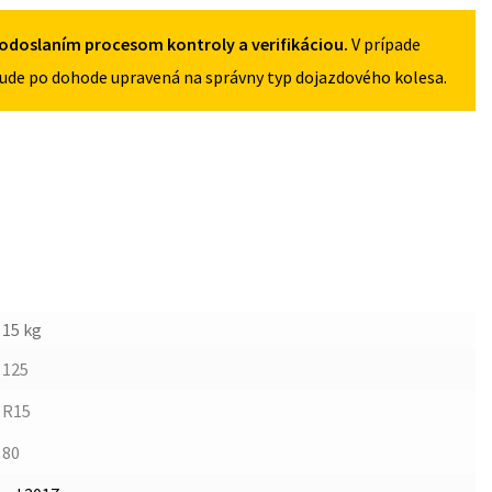
4X100
odoslaním procesom kontroly a verifikáciou.
V prípade
ude po dohode upravená na správny typ dojazdového kolesa.
15 kg
125
R15
80