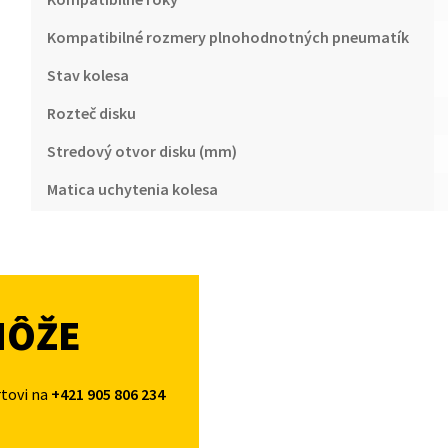
Kompatibilné rozmery plnohodnotných pneumatík
Stav kolesa
Rozteč disku
Stredový otvor disku (mm)
Matica uchytenia kolesa
MÔŽE
rtovi na
+421 905 806 234