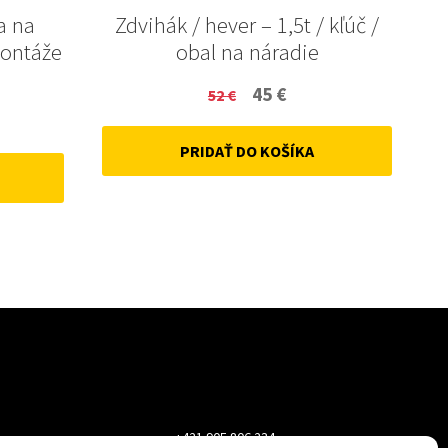
a na
Zdvihák / hever – 1,5t / kľúč /
montáže
obal na náradie
Original
Current
45
€
52
€
ent
price
price
PRIDAŤ DO KOŠÍKA
was:
is:
52 €.
45 €.
+421 905 806 234