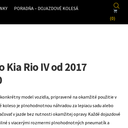
NKY
PORADŇA – DOJAZDOVÉ KOLESÁ
(0)
 Kia Rio IV od 2017
0
konkrétny model vozidla, pripravené na okamžité použitie v
é koleso je plnohodnotnou náhradou za lepiacu sadu alebo
ovať v jazde bez nutnosti okamžitej opravy. Každé dojazdové
bilné s viacerými rozmermi plnohodnotných pneumatík a