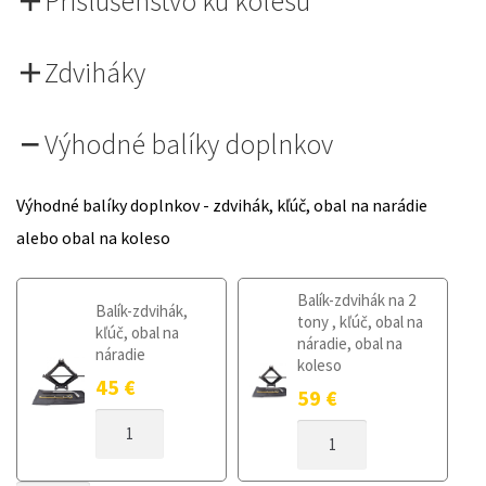
Príslušenstvo ku kolesu
Zdviháky
Výhodné balíky doplnkov
Výhodné balíky doplnkov - zdvihák, kľúč, obal na narádie
alebo obal na koleso
Balík-zdvihák na 2
Balík-zdvihák,
tony , kľúč, obal na
kľúč, obal na
náradie, obal na
náradie
koleso
45
€
59
€
MNOŽSTVO
MNOŽSTVO
DOJAZDOVÉ
DOJAZDOVÉ
KOLESO
KOLESO
HYUNDAI