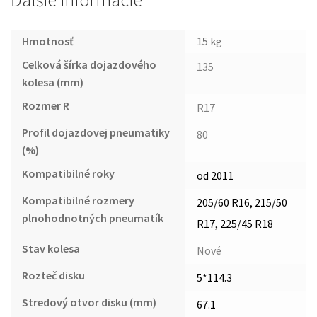
Ďalšie informácie
Hmotnosť
15 kg
Celková šírka dojazdového
135
kolesa (mm)
Rozmer R
R17
Profil dojazdovej pneumatiky
80
(%)
Kompatibilné roky
od 2011
Kompatibilné rozmery
205/60 R16, 215/50
plnohodnotných pneumatík
R17, 225/45 R18
Stav kolesa
Nové
Rozteč disku
5*114.3
Stredový otvor disku (mm)
67.1