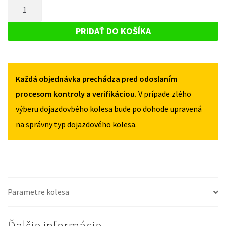
MNOŽSTVO
HYUNDAI
I40
I40
DOJAZDOVÉ
I
I
KOLESO
+
PRIDAŤ DO KOŠÍKA
+
FL
HYUNDAI
FL
OD
I40
OD
2011
2011
I
135/80R17
135/80R17
Každá objednávka prechádza pred odoslaním
+
5X114,3
5X114,3
FL
procesom kontroly a verifikáciou.
V prípade zlého
OD
výberu dojazdovbého kolesa bude po dohode upravená
2011
na správny typ dojazdového kolesa.
135/80R17
5X114,3
Parametre kolesa