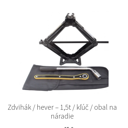
Zdvihák / hever – 1,5t / kľúč / obal na
náradie