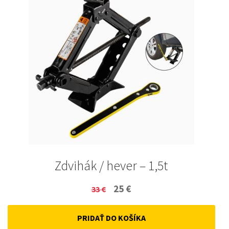
Zdvihák / hever – 1,5t
Original
Current
25
€
33
€
price
price
PRIDAŤ DO KOŠÍKA
was:
is: