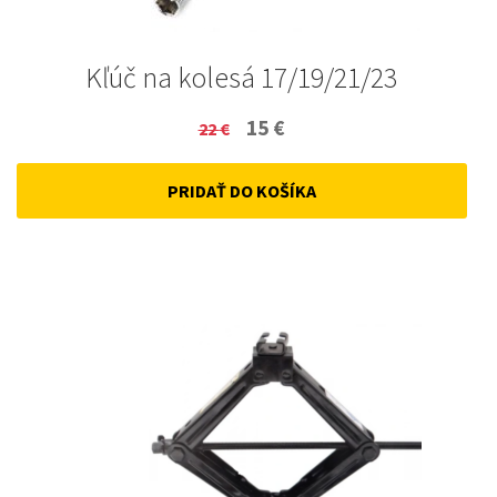
Kľúč na kolesá 17/19/21/23
Original
Current
15
€
22
€
price
price
PRIDAŤ DO KOŠÍKA
was:
is:
22 €.
15 €.