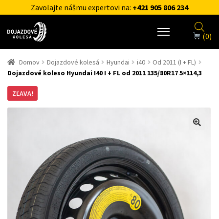
Zavolajte nášmu expertovi na:
+421 905 806 234
(0)
Domov
Dojazdové kolesá
Hyundai
i40
Od 2011 (I + FL)
Dojazdové koleso Hyundai I40 I + FL od 2011 135/80R17 5×114,3
ZĽAVA!