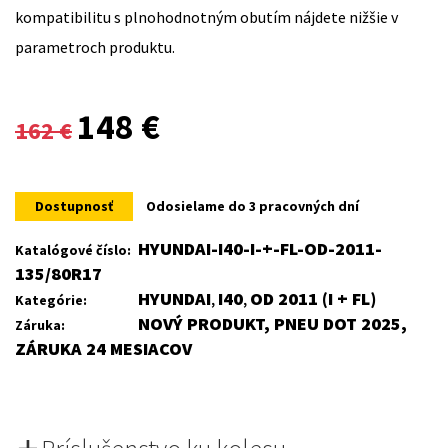
kompatibilitu s plnohodnotným obutím nájdete nižšie v
parametroch produktu.
Original
Current
148
€
162
€
price
price
was:
is:
Dostupnosť
Odosielame do 3 pracovných dní
162 €.
148 €.
HYUNDAI-I40-I-+-FL-OD-2011-
Katalógové číslo:
135/80R17
HYUNDAI
I40
OD 2011 (I + FL)
Kategórie:
,
,
NOVÝ PRODUKT, PNEU DOT 2025,
Záruka:
ZÁRUKA 24 MESIACOV