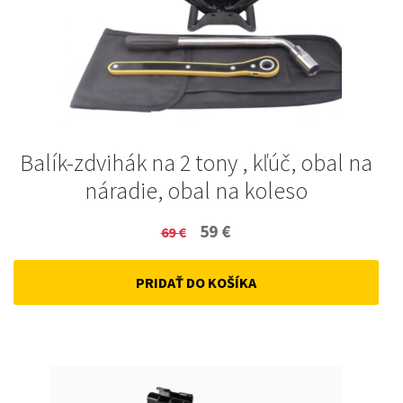
Balík-zdvihák na 2 tony , kľúč, obal na
náradie, obal na koleso
Original
Current
59
€
69
€
price
price
PRIDAŤ DO KOŠÍKA
was:
is:
69 €.
59 €.