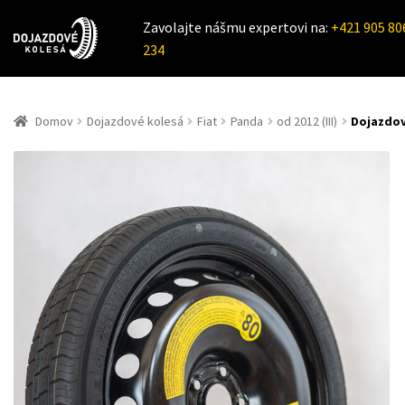
Zavolajte nášmu expertovi na:
+421 905 80
234
Domov
Dojazdové kolesá
Fiat
Panda
od 2012 (III)
Dojazdové