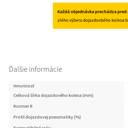
4X98
III
OD
Každá objednávka prechádza pred 
2012
zlého výberu dojazdovbého kolesa b
125/80R15
4X98
Ďalšie informácie
Hmotnosť
Celková šírka dojazdového kolesa (mm)
Rozmer R
Profil dojazdovej pneumatiky (%)
Kompatibilné roky