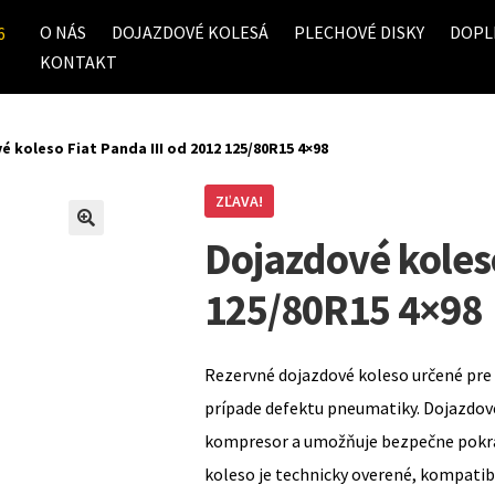
O NÁS
DOJAZDOVÉ KOLESÁ
PLECHOVÉ DISKY
DOPL
6
KONTAKT
 koleso Fiat Panda III od 2012 125/80R15 4×98
ZĽAVA!
Dojazdové koleso
125/80R15 4×98
Rezervné dojazdové koleso určené pre 
prípade defektu pneumatiky. Dojazdov
kompresor a umožňuje bezpečne pokrač
koleso je technicky overené, kompati