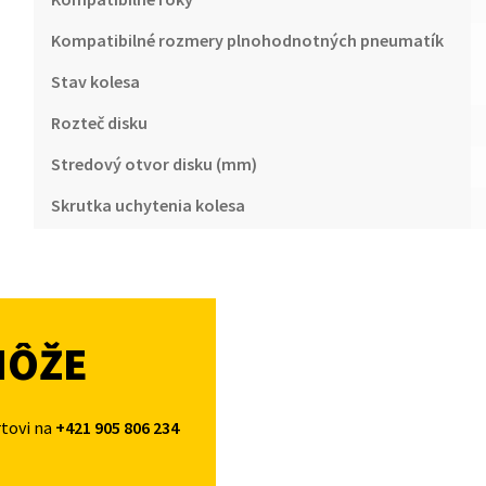
Kompatibilné rozmery plnohodnotných pneumatík
Stav kolesa
Rozteč disku
Stredový otvor disku (mm)
Skrutka uchytenia kolesa
MÔŽE
rtovi na
+421 905 806 234