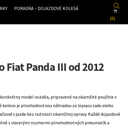
NKY
PORADŇA – DOJAZDOVÉ KOLESÁ
(0)
 Fiat Panda III od 2012
konkrétny model vozidla, pripravené na okamžité použitie v
é koleso je plnohodnotnou náhradou za lepiacu sadu alebo
ovať v jazde bez nutnosti okamžitej opravy. Každé dojazdové
bilné s viacerými rozmermi plnohodnotných pneumatík a