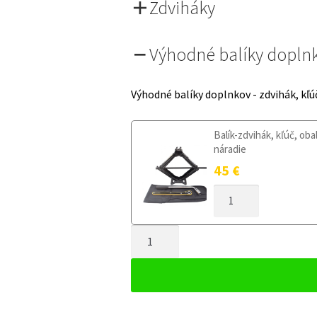
Zdviháky
Výhodné balíky dopln
Výhodné balíky doplnkov - zdvihák, kľú
Balík-zdvihák, kľúč, oba
náradie
45
€
MNOŽSTVO
DOJAZDOVÉ
KOLESO
MNOŽSTVO
FIAT
PANDA
DOJAZDOVÉ
III
KOLESO
OD
FIAT
2012
PANDA
125/80R15