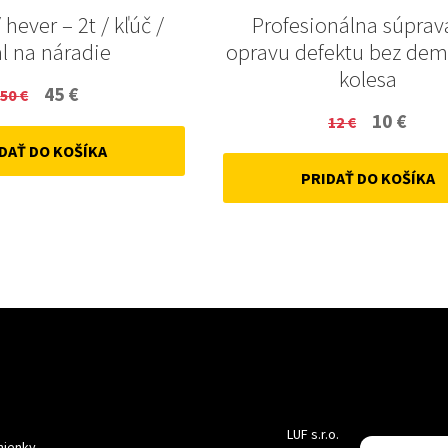
 hever – 2t / kľúč /
Profesionálna súprav
l na náradie
opravu defektu bez de
kolesa
Original
Current
45
€
50
€
Original
Curr
10
€
price
price
12
€
price
price
DAŤ DO KOŠÍKA
was:
is:
PRIDAŤ DO KOŠÍKA
was:
is:
50 €.
45 €.
12 €.
10 €.
LUF s.r.o.
ienky