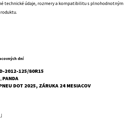
sné technické údaje, rozmery a kompatibilitu s plnohodnotným
produktu.
rent
ce
acovných dní
,41 €.
OD-2012-125/80R15
)
PANDA
,
PNEU DOT 2025, ZÁRUKA 24 MESIACOV
u