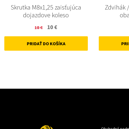
Skrutka M8x1,25 zaisťujúca
Zdvihák /
dojazdove koleso
oba
Original
Current
10
€
18
€
price
price
PRIDAŤ DO KOŠÍKA
PRI
was:
is:
18 €.
10 €.
Obchodné podm