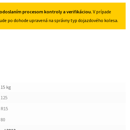
4X98
odoslaním procesom kontroly a verifikáciou.
V prípade
ude po dohode upravená na správny typ dojazdového kolesa.
15 kg
125
R15
80