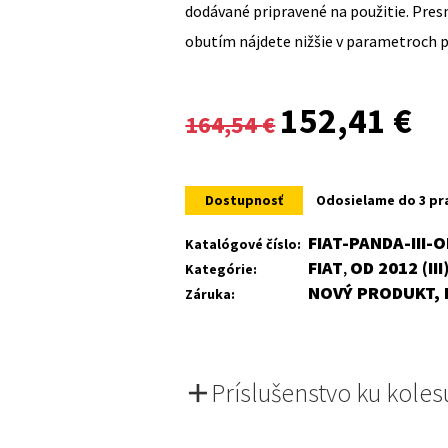
dodávané pripravené na použitie. Pre
obutím nájdete nižšie v parametroch 
Original
Cur
152,41
€
164,54
€
price
pri
was:
is:
Dostupnosť
Odosielame do 3 pr
164,54 €.
152
FIAT-PANDA-III-
Katalógové číslo:
FIAT
OD 2012 (III
Kategórie:
,
NOVÝ PRODUKT, 
Záruka:
Príslušenstvo ku koles