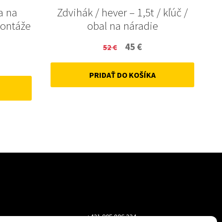
a na
Zdvihák / hever – 1,5t / kľúč /
montáže
obal na náradie
Original
Current
45
€
52
€
ent
price
price
PRIDAŤ DO KOŠÍKA
was:
is:
52 €.
45 €.
+421 905 806 234