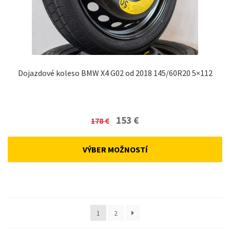
Dojazdové koleso BMW X4 G02 od 2018 145/60R20 5×112
Original
Current
153
€
178
€
price
price
was:
is:
VÝBER MOŽNOSTÍ
178 €.
153 €.
1
2