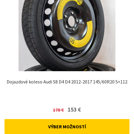
Dojazdové koleso Audi S8 D4 D4 2012-2017 145/60R20 5×112
Original
Current
153
€
178
€
price
price
was:
is:
VÝBER MOŽNOSTÍ
178 €.
153 €.