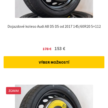
Dojazdové koleso Audi A8 D5 D5 od 2017 145/60R20 5×112
Original
Current
153
€
178
€
price
price
was:
is:
VÝBER MOŽNOSTÍ
178 €.
153 €.
ZĽAVA!