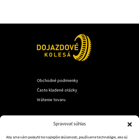
Obchodné podmienky
Často kladené otázky
Vrátenie tovaru
LUF s.r.o.
Spravovať súhlas
Nám. M.R.Štefanika 518,
Aby sme vám poskytli tie najlepšie skúsenosti, používame technológie, ako sú