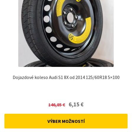
Dojazdové koleso Audi S1 8X od 2014 125/60R18 5×100
Original
Current
6,15
€
146,85
€
price
price
was:
is:
VÝBER MOŽNOSTÍ
146,85 €.
6,15 €.