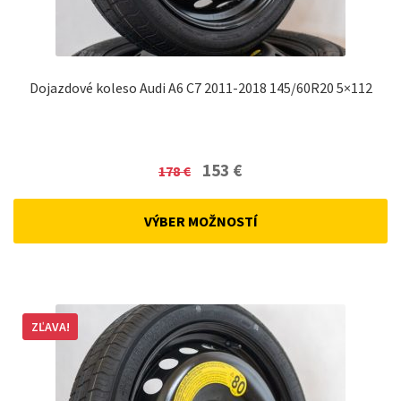
Dojazdové koleso Audi A6 C7 2011-2018 145/60R20 5×112
Original
Current
153
€
178
€
price
price
was:
is:
VÝBER MOŽNOSTÍ
178 €.
153 €.
ZĽAVA!