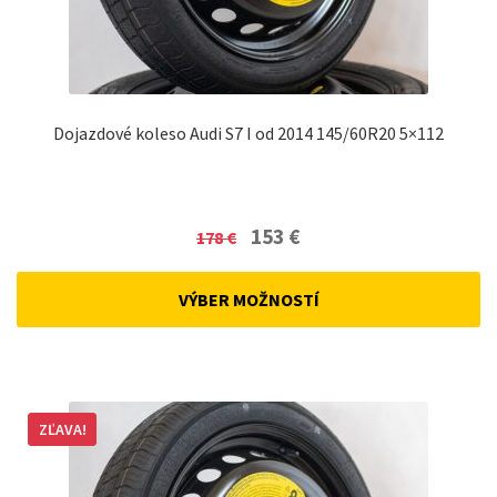
Dojazdové koleso Audi S7 I od 2014 145/60R20 5×112
Original
Current
153
€
178
€
price
price
was:
is:
VÝBER MOŽNOSTÍ
178 €.
153 €.
ZĽAVA!