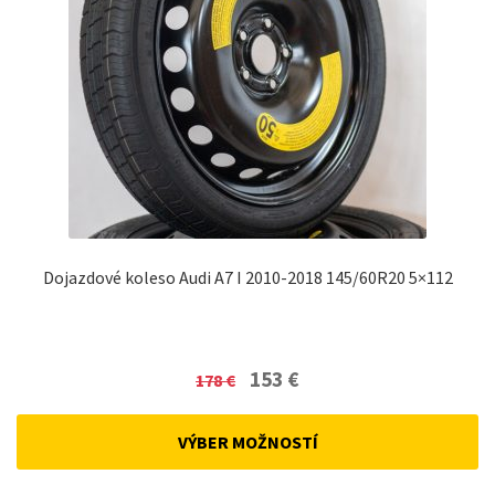
Dojazdové koleso Audi A7 I 2010-2018 145/60R20 5×112
Original
Current
153
€
178
€
price
price
was:
is:
VÝBER MOŽNOSTÍ
178 €.
153 €.