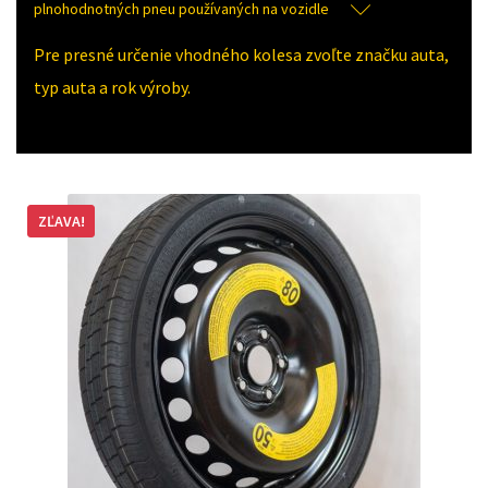
plnohodnotných pneu používaných na vozidle
Pre presné určenie vhodného kolesa zvoľte značku auta,
typ auta a rok výroby.
ZĽAVA!