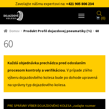
Zavolajte nášmu expertovi na:
+421 905 806 234
(0)
Domov
Produkt Profil dojazdovej pneumatiky (%)
60
60
Každá objednávka prechádza pred odoslaním
procesom kontroly a verifikáciou.
V prípade zlého
výberu dojazdovbého kolesa bude po dohode upravená
na správny typ dojazdového kolesa.
PRE SPRÁVNY VÝBER DOJAZDOVÉHO KOLESA ,zadajte rozmer