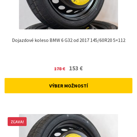
Dojazdové koleso BMW 6 G32 od 2017 145/60R20 5×112
Original
Current
153
€
178
€
price
price
was:
is:
VÝBER MOŽNOSTÍ
178 €.
153 €.
ZĽAVA!