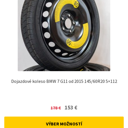
Dojazdové koleso BMW 7 G11 od 2015 145/60R20 5×112
Original
Current
153
€
178
€
price
price
was:
is:
VÝBER MOŽNOSTÍ
178 €.
153 €.