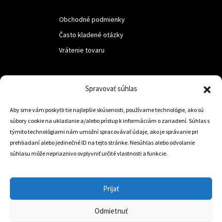
Obchodné podmienky
Často kladené otázky
Vrátenie tovaru
LUF s.r.o.
Spravovať súhlas
Nám. M.R.Štefanika 518,
Aby sme vám poskytli tie najlepšie skúsenosti, používame technológie, ako sú
Trstená 02801
súbory cookie na ukladanie a/alebo prístup k informáciám o zariadení. Súhlas s
týmito technológiami nám umožní spracovávať údaje, ako je správanie pri
prehliadaní alebo jedinečné ID na tejto stránke. Nesúhlas alebo odvolanie
súhlasu môže nepriaznivo ovplyvniť určité vlastnosti a funkcie.
+421 905 806 234
info@dojazdovekolesa.com
Prijať
Český Eshop
Odmietnuť
0