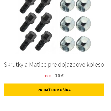
Skrutky a Matice pre dojazdove koleso
Original
Current
10
€
15
€
price
price
PRIDAŤ DO KOŠÍKA
was:
is:
15 €.
10 €.