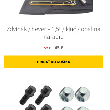
Zdvihák / hever – 1,5t / kľúč / obal na
náradie
Original
Current
45
€
52
€
price
price
PRIDAŤ DO KOŠÍKA
was:
is:
52 €.
45 €.