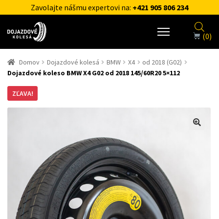
Zavolajte nášmu expertovi na:
+421 905 806 234
(0)
Domov
Dojazdové kolesá
BMW
X4
od 2018 (G02)
Dojazdové koleso BMW X4 G02 od 2018 145/60R20 5×112
ZĽAVA!