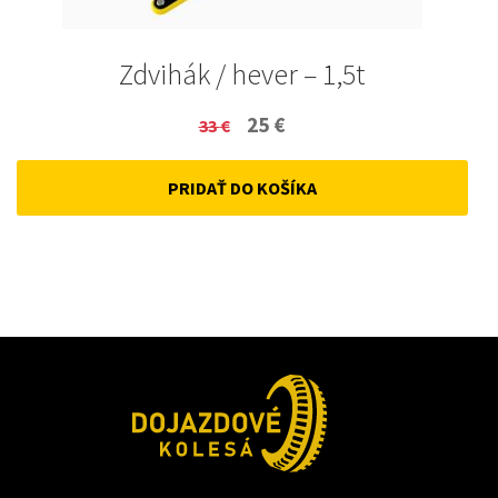
Zdvihák / hever – 1,5t
Original
Current
25
€
33
€
price
price
PRIDAŤ DO KOŠÍKA
was:
is:
33 €.
25 €.