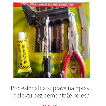
Profesionálna súprava na opravu
defektu bez demontáže kolesa
Original
Current
10
€