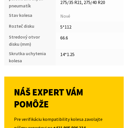
275/35 R21, 275/40 R20
pneumatík
Stav kolesa
Nové
Rozteč disku
5*112
Stredový otvor
66.6
disku (mm)
Skrutka uchytenia
14*1.25
kolesa
NÁŠ EXPERT VÁM
POMÔŽE
Pre verifikáciu kompatibility kolesa zavolajte
nášmu expertovi na
+421 905 806 234