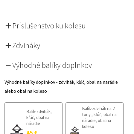
Príslušenstvo ku kolesu
Zdviháky
Výhodné balíky doplnkov
Výhodné balíky doplnkov - zdvihák, kľúč, obal na narádie
alebo obal na koleso
Balík-zdvihák na 2
Balík-zdvihák,
tony , kľúč, obal na
kľúč, obal na
náradie, obal na
náradie
koleso
45
€