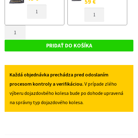
59
€
MNOŽSTVO
MNOŽSTVO
DOJAZDOVÉ
DOJAZDOVÉ
KOLESO
KOLESO
BMW
MNOŽSTVO
BMW
X4
X4
DOJAZDOVÉ
G02
G02
KOLESO
OD
PRIDAŤ DO KOŠÍKA
OD
2018
BMW
2018
145/60R20
X4
145/60R20
5X112
5X112
G02
Každá objednávka prechádza pred odoslaním
OD
2018
procesom kontroly a verifikáciou.
V prípade zlého
145/60R20
výberu dojazdovbého kolesa bude po dohode upravená
5X112
na správny typ dojazdového kolesa.