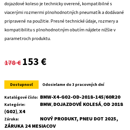
dojazdové koleso je technicky overené, kompatibilné s
viacerými rozmermi plnohodnotných pneumatík a dodávané
pripravené na použitie. Presné technické údaje, rozmery a
kompatibilitu s plnohodnotným obutím nájdete nižšie v
parametroch produktu.
Original
Current
153
€
178
€
price
price
was:
is:
Dostupnosť
Odosielame do 3 pracovných dní
178 €.
153 €.
BMW-X4-G02-OD-2018-145/60R20
Katalógové číslo:
BMW
DOJAZDOVÉ KOLESÁ
OD 2018
Kategórie:
,
,
(G02)
X4
,
NOVÝ PRODUKT, PNEU DOT 2025,
Záruka:
ZÁRUKA 24 MESIACOV