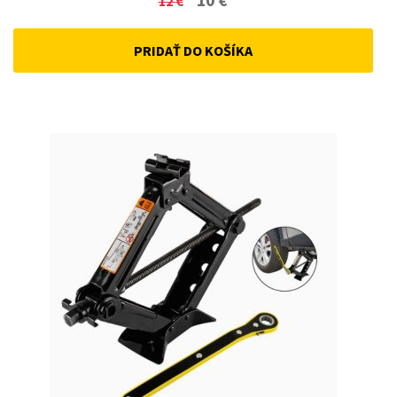
12
€
price
price
PRIDAŤ DO KOŠÍKA
was:
is:
12 €.
10 €.