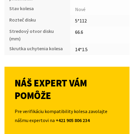
Stav kolesa
Nové
Rozteč disku
5*112
Stredový otvor disku
66.6
(mm)
Skrutka uchytenia kolesa
14*1.5
NÁŠ EXPERT VÁM
POMÔŽE
Pre verifikáciu kompatibility kolesa zavolajte
nášmu expertovi na
+421 905 806 234