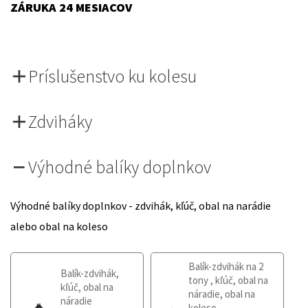
ZÁRUKA 24 MESIACOV
Príslušenstvo ku kolesu
Zdviháky
Výhodné balíky doplnkov
Výhodné balíky doplnkov - zdvihák, kľúč, obal na narádie
alebo obal na koleso
Balík-zdvihák na 2
Balík-zdvihák,
tony , kľúč, obal na
kľúč, obal na
náradie, obal na
náradie
koleso