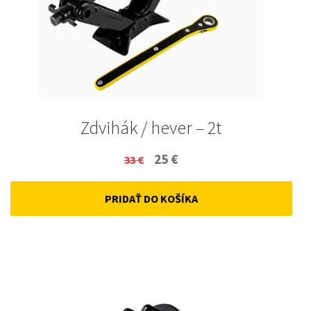
Zdvihák / hever – 2t
Original
Current
25
€
33
€
price
price
PRIDAŤ DO KOŠÍKA
was:
is:
33 €.
25 €.