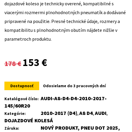
dojazdové koleso je technicky overené, kompatibilné s
viacerými rozmermi plnohodnotných pneumatík a dodávané
pripravené na použitie. Presné technické údaje, rozmery a
kompatibilitu s plnohodnotným obutím nájdete nižšie v
parametroch produktu.
Original
Current
153
€
178
€
price
price
was:
is:
Dostupnosť
Odosielame do 3 pracovných dní
178 €.
153 €.
AUDI-A8-D4-D4-2010-2017-
Katalógové číslo:
145/60R20
2010-2017 (D4)
A8 D4
AUDI
Kategórie:
,
,
,
DOJAZDOVÉ KOLESÁ
NOVÝ PRODUKT, PNEU DOT 2025,
Záruka: