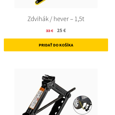
Zdvihák / hever – 1,5t
Original
Current
25
€
33
€
price
price
PRIDAŤ DO KOŠÍKA
was:
is:
33 €.
25 €.