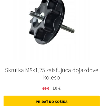
Skrutka M8x1,25 zaisťujúca dojazdove
koleso
Original
Current
10
€
18
€
price
price
PRIDAŤ DO KOŠÍKA
was:
is: