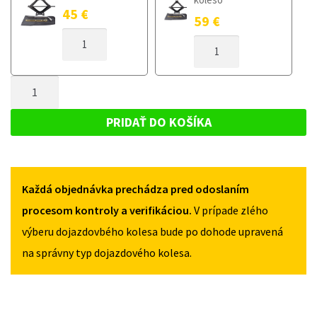
45
€
59
€
MNOŽSTVO
MNOŽSTVO
DOJAZDOVÉ
DOJAZDOVÉ
KOLESO
KOLESO
AUDI
MNOŽSTVO
AUDI
A8
A8
DOJAZDOVÉ
D4
D4
KOLESO
D4
PRIDAŤ DO KOŠÍKA
D4
2010-
AUDI
2010-
2017
A8
2017
145/60R20
145/60R20
D4
5X112
5X112
Každá objednávka prechádza pred odoslaním
D4
2010-
procesom kontroly a verifikáciou.
V prípade zlého
2017
výberu dojazdovbého kolesa bude po dohode upravená
145/60R20
na správny typ dojazdového kolesa.
5X112