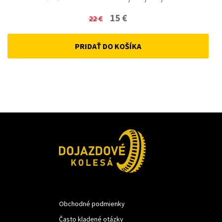
Original
Current
15
€
22
€
price
price
PRIDAŤ DO KOŠÍKA
was:
is:
22 €.
15 €.
Obchodné podmienky
Často kladené otázky