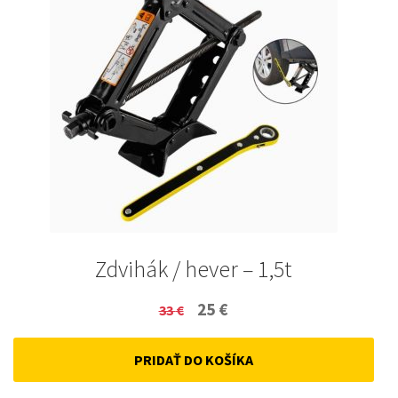
Zdvihák / hever – 1,5t
Original
Current
25
€
33
€
price
price
PRIDAŤ DO KOŠÍKA
was:
is:
33 €.
25 €.