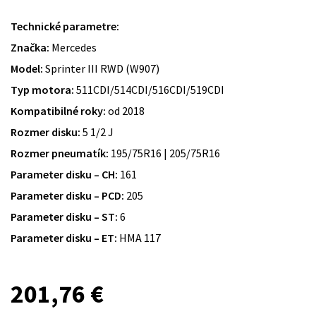
Technické parametre:
Značka:
Mercedes
Model:
Sprinter III RWD (W907)
Typ motora:
511CDI/514CDI/516CDI/519CDI
Kompatibilné roky:
od 2018
Rozmer disku:
5 1/2 J
Rozmer pneumatík:
195/75R16 | 205/75R16
Parameter disku – CH:
161
Parameter disku – PCD:
205
Parameter disku – ST:
6
Parameter disku – ET:
HMA 117
201,76
€