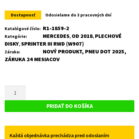
Dostupnosť
Odosielame do 3 pracovných dní
R1-1859-2
Katalógové číslo:
MERCEDES
OD 2018
PLECHOVÉ
Kategórie:
,
,
DISKY
SPRINTER III RWD (W907)
,
NOVÝ PRODUKT, PNEU DOT 2025,
Záruka:
ZÁRUKA 24 MESIACOV
MNOŽSTVO
PLECHOVÝ
DISK
PRIDAŤ DO KOŠÍKA
PRE
MERCEDES
SPRINTER
Každá objednávka prechádza pred odoslaním
III