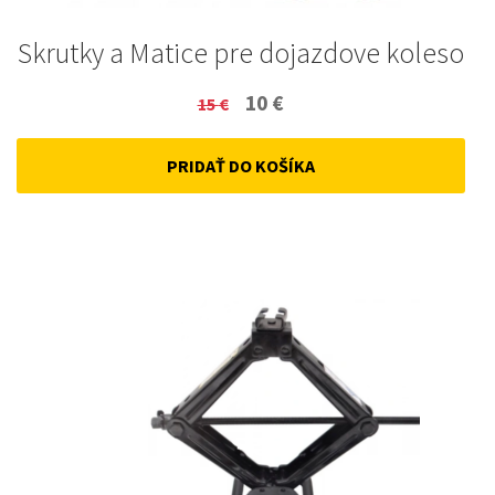
Skrutky a Matice pre dojazdove koleso
Original
Current
10
€
15
€
price
price
PRIDAŤ DO KOŠÍKA
was:
is:
15 €.
10 €.