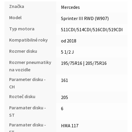
Značka
Mercedes
Model
Sprinter III RWD (W907)
Typ motora
511CDI/514CDI/516CDI/519CDI
Kompatibilné roky
od 2018
Rozmer disku
5 1/2 J
Rozmer pneumatiky
195/75R16 | 205/75R16
na vozidle
Parameter disku -
161
CH
Rozteč disku
205
Paramater disku -
6
ST
Paramater disku -
HMA 117