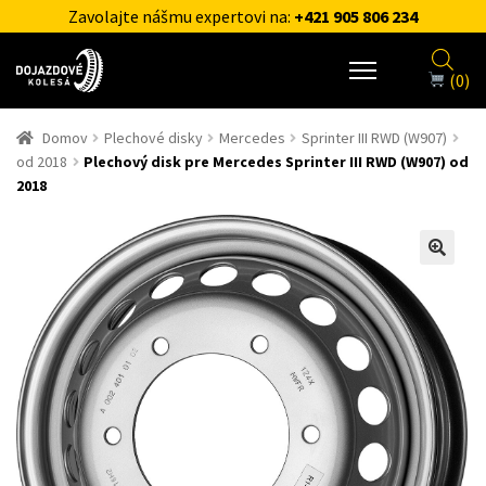
Zavolajte nášmu expertovi na:
+421 905 806 234
(0)
Domov
Plechové disky
Mercedes
Sprinter III RWD (W907)
od 2018
Plechový disk pre Mercedes Sprinter III RWD (W907) od
2018