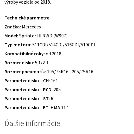
výroby vozidla od 2018.
Technické parametre:
Značka:
Mercedes
Model:
Sprinter III RWD (W907)
Typ motora:
511CDI/514CDI/516CDI/519CDI
Kompatibilné roky:
od 2018
Rozmer disku:
5 1/2 J
Rozmer pneumatík:
195/75R16 | 205/75R16
Parameter disku – CH:
161
Parameter disku – PCD:
205
Parameter disku – ST:
6
Parameter disku – ET:
HMA 117
Ďalšie informácie