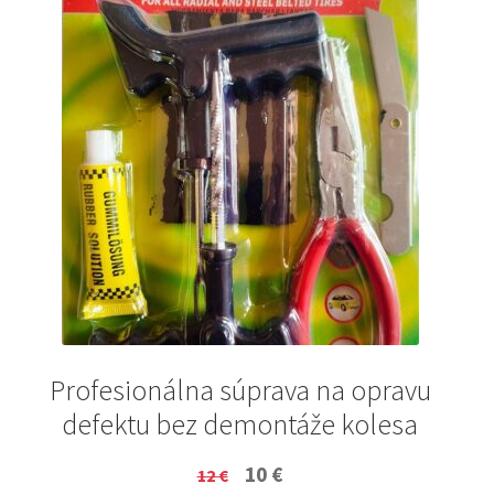
Profesionálna súprava na opravu
defektu bez demontáže kolesa
Original
Current
10
€
12
€