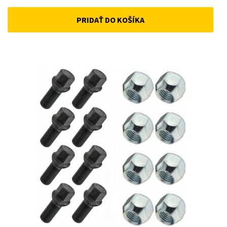
price
price
PRIDAŤ DO KOŠÍKA
was:
is:
12 €.
10 €.