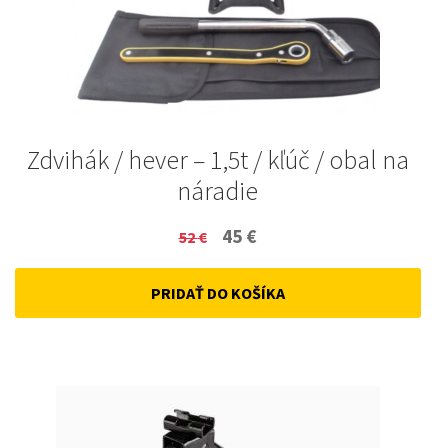
Zdvihák / hever – 1,5t / kľúč / obal na
náradie
Original
Current
45
€
52
€
price
price
PRIDAŤ DO KOŠÍKA
was:
is:
52 €.
45 €.