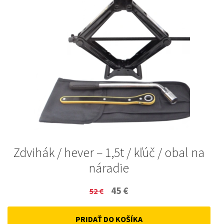
Zdvihák / hever – 1,5t / kľúč / obal na
náradie
Original
Current
45
€
52
€
price
price
PRIDAŤ DO KOŠÍKA
was:
is: