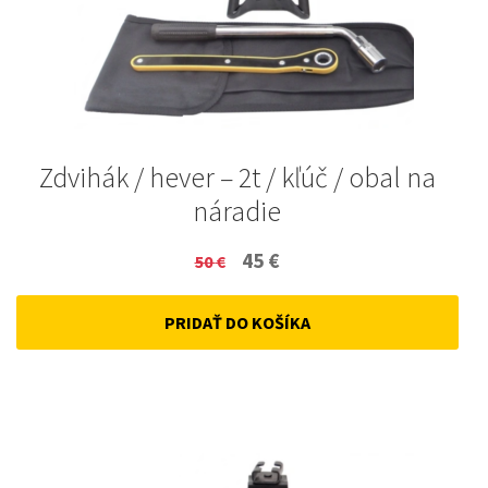
Zdvihák / hever – 2t / kľúč / obal na
náradie
Original
Current
45
€
50
€
price
price
PRIDAŤ DO KOŠÍKA
was:
is:
50 €.
45 €.