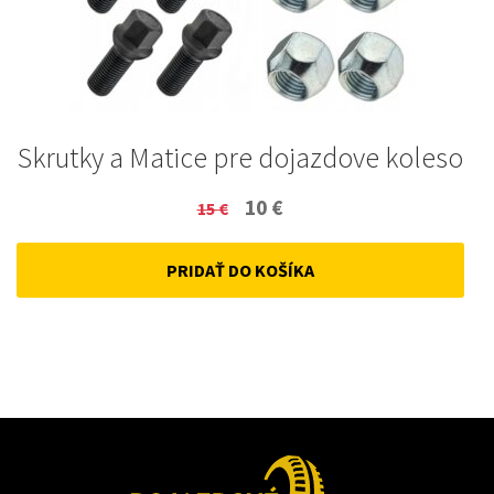
Skrutky a Matice pre dojazdove koleso
Original
Current
10
€
15
€
price
price
PRIDAŤ DO KOŠÍKA
was:
is:
15 €.
10 €.