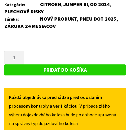
CITROEN
JUMPER III
OD 2014
Kategórie:
,
,
,
PLECHOVÉ DISKY
NOVÝ PRODUKT, PNEU DOT 2025,
Záruka:
ZÁRUKA 24 MESIACOV
MNOŽSTVO
PLECHOVÝ
DISK
PRIDAŤ DO KOŠÍKA
PRE
CITROEN
JUMPER
Každá objednávka prechádza pred odoslaním
III
OD
procesom kontroly a verifikáciou.
V prípade zlého
2014
výberu dojazdovbého kolesa bude po dohode upravená
na správny typ dojazdového kolesa.