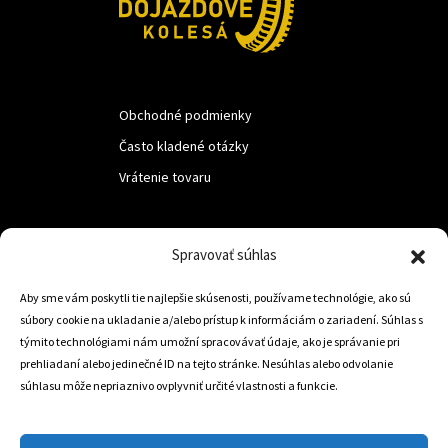
Obchodné podmienky
Často kladené otázky
Vrátenie tovaru
LUF s.r.o.
Spravovať súhlas
Nám. M.R.Štefanika 518,
Aby sme vám poskytli tie najlepšie skúsenosti, používame technológie, ako sú
Trstená 02801
súbory cookie na ukladanie a/alebo prístup k informáciám o zariadení. Súhlas s
týmito technológiami nám umožní spracovávať údaje, ako je správanie pri
prehliadaní alebo jedinečné ID na tejto stránke. Nesúhlas alebo odvolanie
súhlasu môže nepriaznivo ovplyvniť určité vlastnosti a funkcie.
+421 905 806 234
info@dojazdovekolesa.com