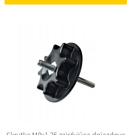
52 €.
45 €.
Skrutka M8x1,25 zaisťujúca dojazdove