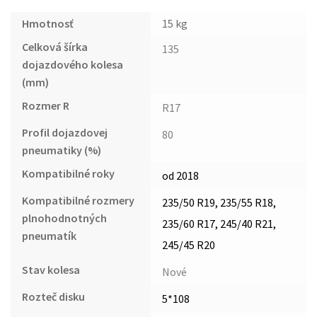
Hmotnosť
15 kg
Celková šírka
135
dojazdového kolesa
(mm)
Rozmer R
R17
Profil dojazdovej
80
pneumatiky (%)
Kompatibilné roky
od 2018
Kompatibilné rozmery
235/50 R19, 235/55 R18,
plnohodnotných
235/60 R17, 245/40 R21,
pneumatík
245/45 R20
Stav kolesa
Nové
Rozteč disku
5*108