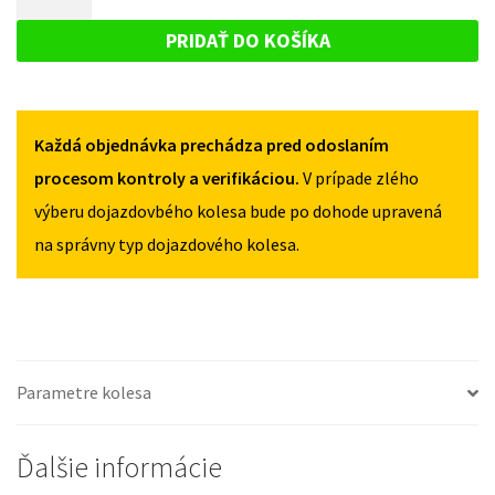
XC40
DOJAZDOVÉ
OD
OD
KOLESO
2018
PRIDAŤ DO KOŠÍKA
2018
135/80R17
VOLVO
135/80R17
5X108
XC40
5X108
OD
Každá objednávka prechádza pred odoslaním
2018
135/80R17
procesom kontroly a verifikáciou.
V prípade zlého
5X108
výberu dojazdovbého kolesa bude po dohode upravená
na správny typ dojazdového kolesa.
Parametre kolesa
Ďalšie informácie