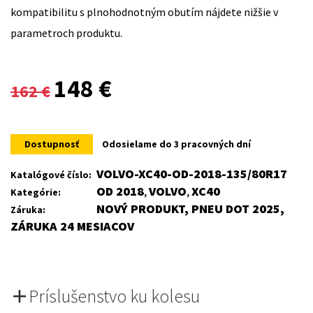
kompatibilitu s plnohodnotným obutím nájdete nižšie v
parametroch produktu.
Original
Current
148
€
162
€
price
price
was:
is:
Dostupnosť
Odosielame do 3 pracovných dní
162 €.
148 €.
VOLVO-XC40-OD-2018-135/80R17
Katalógové číslo:
OD 2018
VOLVO
XC40
Kategórie:
,
,
NOVÝ PRODUKT, PNEU DOT 2025,
Záruka:
ZÁRUKA 24 MESIACOV
Príslušenstvo ku kolesu