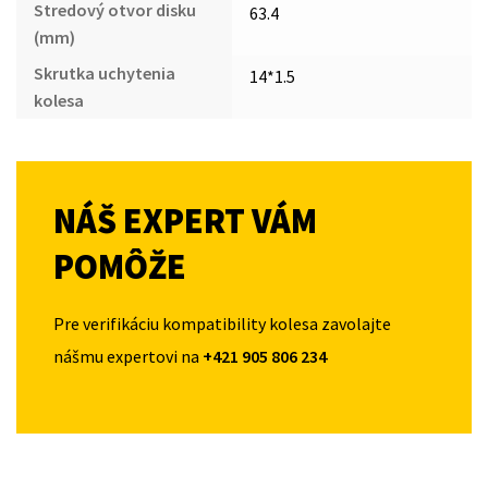
Stredový otvor disku
63.4
(mm)
Skrutka uchytenia
14*1.5
kolesa
NÁŠ EXPERT VÁM
POMÔŽE
Pre verifikáciu kompatibility kolesa zavolajte
nášmu expertovi na
+421 905 806 234