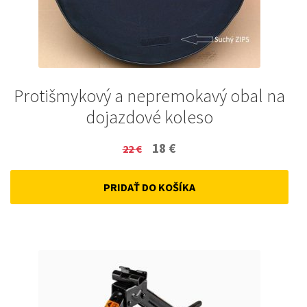
Protišmykový a nepremokavý obal na
dojazdové koleso
Original
Current
18
€
22
€
price
price
PRIDAŤ DO KOŠÍKA
was:
is:
22 €.
18 €.