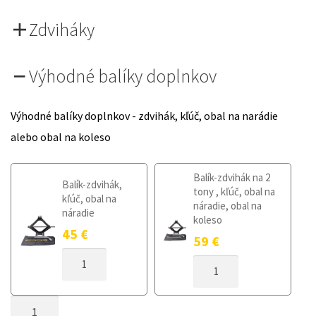
Zdviháky
Výhodné balíky doplnkov
Výhodné balíky doplnkov - zdvihák, kľúč, obal na narádie
alebo obal na koleso
Balík-zdvihák na 2
Balík-zdvihák,
tony , kľúč, obal na
kľúč, obal na
náradie, obal na
náradie
koleso
45
€
59
€
MNOŽSTVO
MNOŽSTVO
DOJAZDOVÉ
DOJAZDOVÉ
KOLESO
KOLESO
VOLVO
MNOŽSTVO
VOLVO
XC40