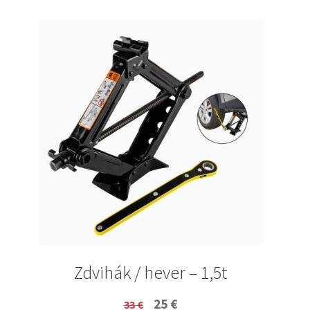
Zdvihák / hever – 1,5t
Original
Current
25
€
33
€