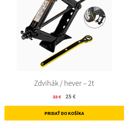
Zdvihák / hever – 2t
Original
Current
25
€
33
€
price
price
PRIDAŤ DO KOŠÍKA
was:
is:
33 €.
25 €.