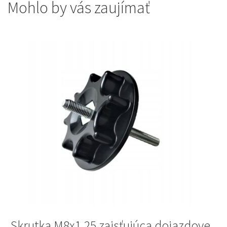
Mohlo by vás zaujímať
Skrutka M8x1,25 zaisťujúca dojazdove