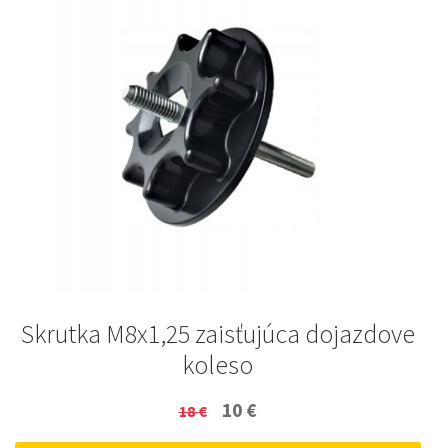
Skrutka M8x1,25 zaisťujúca dojazdove
koleso
Original
Current
10
€
18
€
price
price