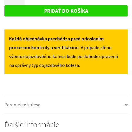
S40
DOJAZDOVÉ
II
II
KOLESO
2004-
PRIDAŤ DO KOŠÍKA
2004-
2012
VOLVO
2012
135/80R16
S40
135/80R16
5X108
5X108
II
Každá objednávka prechádza pred odoslaním
2004-
2012
procesom kontroly a verifikáciou.
V prípade zlého
135/80R16
výberu dojazdovbého kolesa bude po dohode upravená
5X108
na správny typ dojazdového kolesa.
Parametre kolesa
Ďalšie informácie