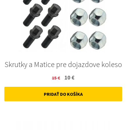
Skrutky a Matice pre dojazdove koleso
Original
Current
10
€
15
€
price
price
PRIDAŤ DO KOŠÍKA
was:
is:
15 €.
10 €.