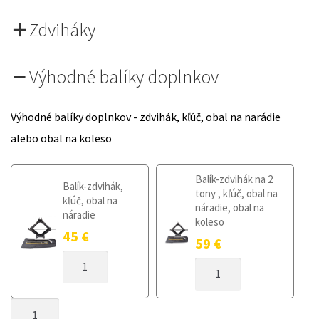
Zdviháky
Výhodné balíky doplnkov
Výhodné balíky doplnkov - zdvihák, kľúč, obal na narádie
alebo obal na koleso
Balík-zdvihák na 2
Balík-zdvihák,
tony , kľúč, obal na
kľúč, obal na
náradie, obal na
náradie
koleso
45
€
59
€
MNOŽSTVO
MNOŽSTVO
DOJAZDOVÉ
DOJAZDOVÉ
KOLESO
KOLESO
VOLVO
MNOŽSTVO
VOLVO
S40