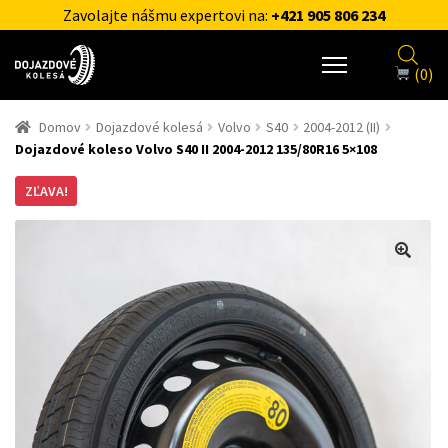
Zavolajte nášmu expertovi na:
+421 905 806 234
(0)
Domov
Dojazdové kolesá
Volvo
S40
2004-2012 (II)
Dojazdové koleso Volvo S40 II 2004-2012 135/80R16 5×108
ZĽAVA!