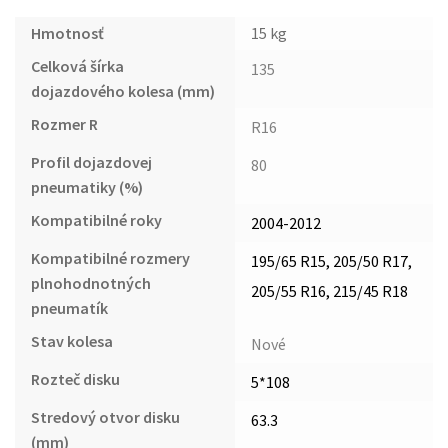
Hmotnosť
15 kg
Celková šírka
135
dojazdového kolesa (mm)
Rozmer R
R16
Profil dojazdovej
80
pneumatiky (%)
Kompatibilné roky
2004-2012
Kompatibilné rozmery
195/65 R15, 205/50 R17,
plnohodnotných
205/55 R16, 215/45 R18
pneumatík
Stav kolesa
Nové
Rozteč disku
5*108
Stredový otvor disku
63.3
(mm)