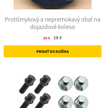
Protišmykový a nepremokavý obal na
dojazdové koleso
Original
Current
18
€
22
€
price
price
PRIDAŤ DO KOŠÍKA
was:
is:
22 €.
18 €.