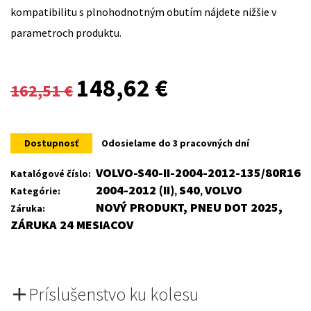
kompatibilitu s plnohodnotným obutím nájdete nižšie v
parametroch produktu.
Original
Current
148,62
€
162,51
€
price
price
was:
is:
Dostupnosť
Odosielame do 3 pracovných dní
162,51 €.
148,62 €.
VOLVO-S40-II-2004-2012-135/80R16
Katalógové číslo:
2004-2012 (II)
S40
VOLVO
Kategórie:
,
,
NOVÝ PRODUKT, PNEU DOT 2025,
Záruka:
ZÁRUKA 24 MESIACOV
Príslušenstvo ku kolesu