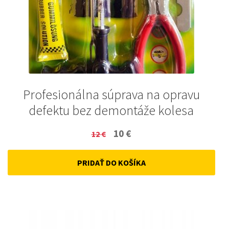
Profesionálna súprava na opravu
defektu bez demontáže kolesa
Original
Current
10
€
12
€
price
price
PRIDAŤ DO KOŠÍKA
was:
is:
12 €.
10 €.