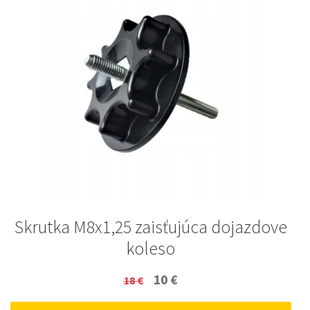
Skrutka M8x1,25 zaisťujúca dojazdove
koleso
Original
Current
10
€
18
€
price
price