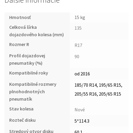
Ďalšie informácie
Hmotnosť
15 kg
Celková šírka
135
dojazdového kolesa (mm)
Rozmer R
R17
Profil dojazdovej
90
pneumatiky (%)
Kompatibilné roky
od 2016
Kompatibilné rozmery
185/70 R14, 195/65 R15,
plnohodnotných
205/55 R16, 205/65 R15
pneumatík
Stav kolesa
Nové
Rozteč disku
5*114.3
Stredový otvor disku
60.1