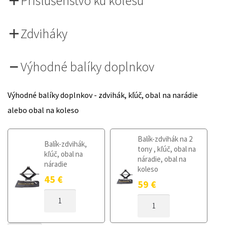
Príslušenstvo ku kolesu
Zdviháky
Výhodné balíky doplnkov
Výhodné balíky doplnkov - zdvihák, kľúč, obal na narádie
alebo obal na koleso
Balík-zdvihák na 2
Balík-zdvihák,
tony , kľúč, obal na
kľúč, obal na
náradie, obal na
náradie
koleso
45
€
59
€
MNOŽSTVO
MNOŽSTVO
DOJAZDOVÉ
DOJAZDOVÉ
KOLESO
KOLESO
TOYOTA