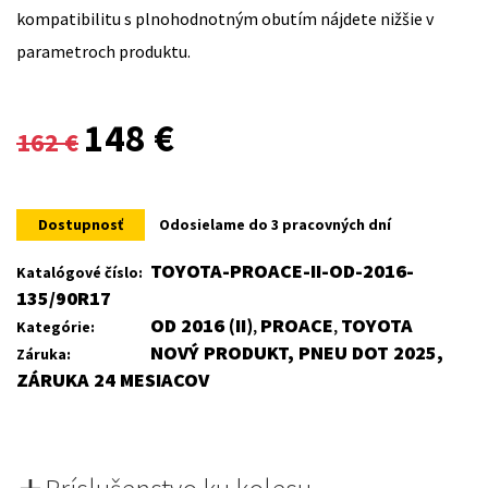
kompatibilitu s plnohodnotným obutím nájdete nižšie v
parametroch produktu.
Original
Current
148
€
162
€
price
price
was:
is:
Dostupnosť
Odosielame do 3 pracovných dní
162 €.
148 €.
TOYOTA-PROACE-II-OD-2016-
Katalógové číslo:
135/90R17
OD 2016 (II)
PROACE
TOYOTA
Kategórie:
,
,
NOVÝ PRODUKT, PNEU DOT 2025,
Záruka:
ZÁRUKA 24 MESIACOV