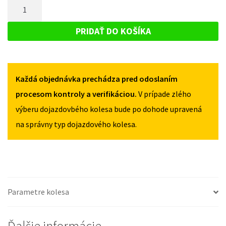
MNOŽSTVO
TOYOTA
PROACE
PROACE
DOJAZDOVÉ
II
II
KOLESO
OD
PRIDAŤ DO KOŠÍKA
OD
2016
TOYOTA
2016
135/90R17
PROACE
135/90R17
5X108
5X108
II
Každá objednávka prechádza pred odoslaním
OD
2016
procesom kontroly a verifikáciou.
V prípade zlého
135/90R17
výberu dojazdovbého kolesa bude po dohode upravená
5X108
na správny typ dojazdového kolesa.
Parametre kolesa