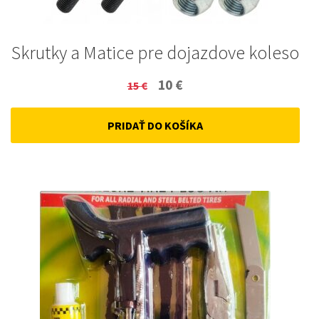
Skrutky a Matice pre dojazdove koleso
Original
Current
10
€
15
€
price
price
PRIDAŤ DO KOŠÍKA
was:
is:
15 €.
10 €.