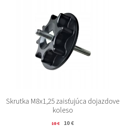
Skrutka M8x1,25 zaisťujúca dojazdove
koleso
Original
Current
10
€
18
€