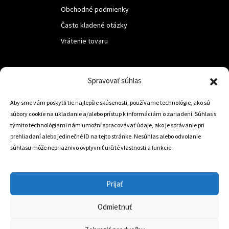
Obchodné podmienky
Často kladené otázky
Vrátenie tovaru
LUF s.r.o.
Spravovať súhlas
Nám. M.R.Štefanika 518,
Aby sme vám poskytli tie najlepšie skúsenosti, používame technológie, ako sú
Trstená 02801
súbory cookie na ukladanie a/alebo prístup k informáciám o zariadení. Súhlas s
týmito technológiami nám umožní spracovávať údaje, ako je správanie pri
prehliadaní alebo jedinečné ID na tejto stránke. Nesúhlas alebo odvolanie
súhlasu môže nepriaznivo ovplyvniť určité vlastnosti a funkcie.
+421 905 806 234
info@dojazdovekolesa.com
Prijať
Český Eshop
Odmietnuť
0