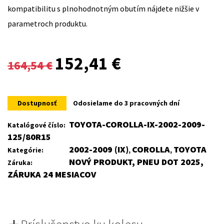
kompatibilitu s plnohodnotným obutím nájdete nižšie v
parametroch produktu.
Original
Current
152,41
€
164,54
€
price
price
was:
is:
Dostupnosť
Odosielame do 3 pracovných dní
164,54 €.
152,41 €.
TOYOTA-COROLLA-IX-2002-2009-
Katalógové číslo:
125/80R15
2002-2009 (IX)
COROLLA
TOYOTA
Kategórie:
,
,
NOVÝ PRODUKT, PNEU DOT 2025,
Záruka:
ZÁRUKA 24 MESIACOV