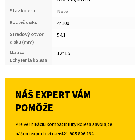
Stav kolesa
Nové
Rozteč disku
4*100
Stredový otvor
54.1
disku (mm)
Matica
12*1.5
uchytenia kolesa
NÁŠ EXPERT VÁM
POMÔŽE
Pre verifikáciu kompatibility kolesa zavolajte
nášmu expertovi na
+421 905 806 234