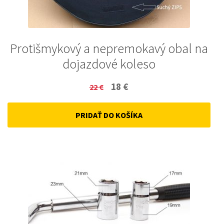
Protišmykový a nepremokavý obal na
dojazdové koleso
Original
Current
18
€
22
€
price
price
PRIDAŤ DO KOŠÍKA
was:
is:
22 €.
18 €.