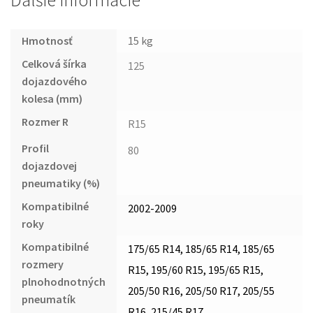
Ďalšie informácie
Hmotnosť
15 kg
Celková šírka
125
dojazdového
kolesa (mm)
Rozmer R
R15
Profil
80
dojazdovej
pneumatiky (%)
Kompatibilné
2002-2009
roky
Kompatibilné
175/65 R14, 185/65 R14, 185/65
rozmery
R15, 195/60 R15, 195/65 R15,
plnohodnotných
205/50 R16, 205/50 R17, 205/55
pneumatík
R16, 215/45 R17