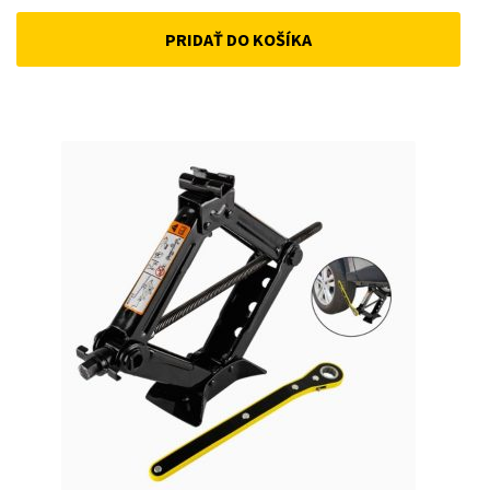
price
price
PRIDAŤ DO KOŠÍKA
was:
is:
18 €.
10 €.