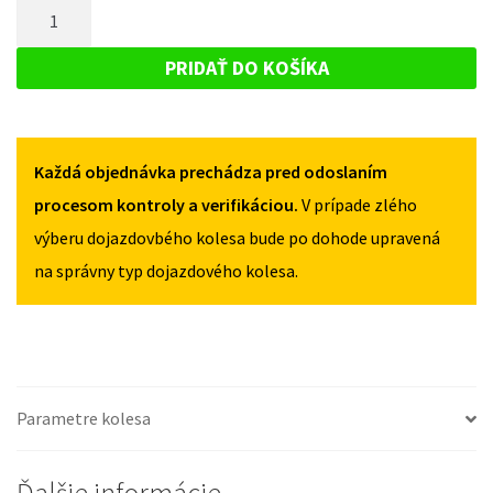
MNOŽSTVO
TOYOTA
COROLLA
COROLLA
DOJAZDOVÉ
IX
IX
KOLESO
2002-
PRIDAŤ DO KOŠÍKA
2002-
2009
TOYOTA
2009
125/80R15
COROLLA
125/80R15
4X100
4X100
IX
Každá objednávka prechádza pred odoslaním
2002-
2009
procesom kontroly a verifikáciou.
V prípade zlého
125/80R15
výberu dojazdovbého kolesa bude po dohode upravená
4X100
na správny typ dojazdového kolesa.
Parametre kolesa