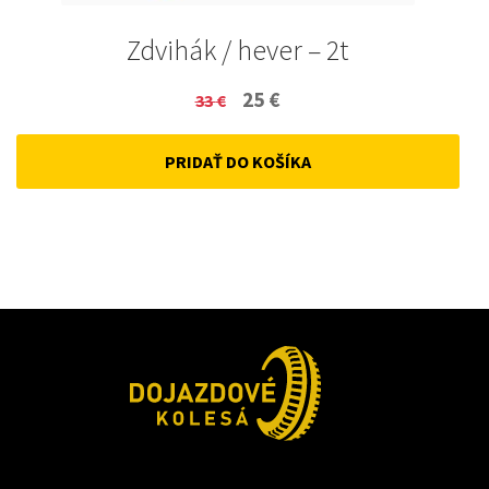
Zdvihák / hever – 2t
Original
Current
25
€
33
€
price
price
PRIDAŤ DO KOŠÍKA
was:
is:
33 €.
25 €.