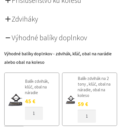
Príslušenstvo ku kolesu
Zdviháky
Výhodné balíky doplnkov
Výhodné balíky doplnkov - zdvihák, kľúč, obal na narádie
alebo obal na koleso
Balík-zdvihák na 2
Balík-zdvihák,
tony , kľúč, obal na
kľúč, obal na
náradie, obal na
náradie
koleso
45
€
59
€
MNOŽSTVO
MNOŽSTVO
DOJAZDOVÉ
DOJAZDOVÉ
KOLESO
KOLESO
TOYOTA