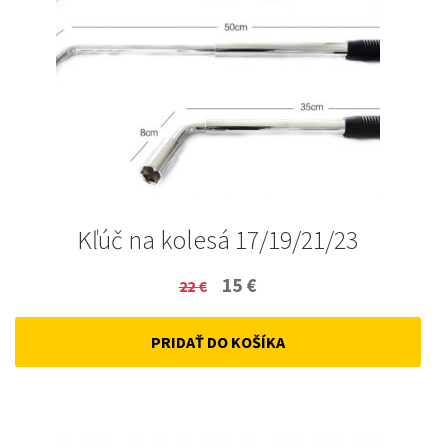
Kľúč na kolesá 17/19/21/23
Original
Current
15
€
22
€
price
price
PRIDAŤ DO KOŠÍKA
was:
is:
22 €.
15 €.