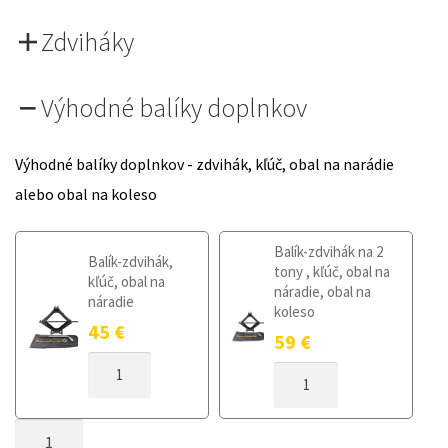
Zdviháky
Výhodné balíky doplnkov
Výhodné balíky doplnkov - zdvihák, kľúč, obal na narádie
alebo obal na koleso
Balík-zdvihák na 2
Balík-zdvihák,
tony , kľúč, obal na
kľúč, obal na
náradie, obal na
náradie
koleso
45
€
59
€
MNOŽSTVO
MNOŽSTVO
DOJAZDOVÉ
DOJAZDOVÉ
KOLESO
KOLESO
SUZUKI
MNOŽSTVO
SUZUKI
SX4