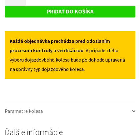
SX4
DOJAZDOVÉ
2006-
2006-
KOLESO
2013
PRIDAŤ DO KOŠÍKA
2013
135/90R16
SUZUKI
135/90R16
5X114,3
SX4
5X114,3
2006-
Každá objednávka prechádza pred odoslaním
2013
135/90R16
procesom kontroly a verifikáciou.
V prípade zlého
5X114,3
výberu dojazdovbého kolesa bude po dohode upravená
na správny typ dojazdového kolesa.
Parametre kolesa
Ďalšie informácie