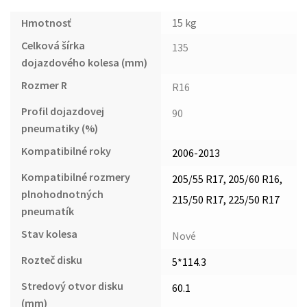
Hmotnosť
15 kg
Celková šírka
135
dojazdového kolesa (mm)
Rozmer R
R16
Profil dojazdovej
90
pneumatiky (%)
Kompatibilné roky
2006-2013
Kompatibilné rozmery
205/55 R17, 205/60 R16,
plnohodnotných
215/50 R17, 225/50 R17
pneumatík
Stav kolesa
Nové
Rozteč disku
5*114.3
Stredový otvor disku
60.1
(mm)