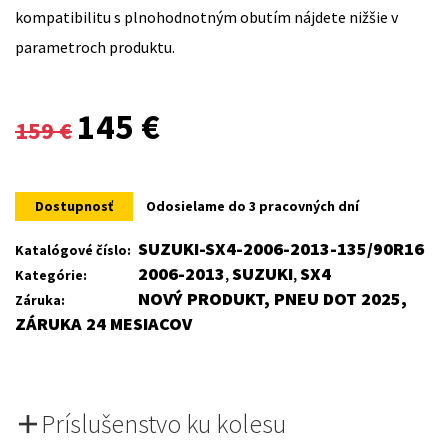
kompatibilitu s plnohodnotným obutím nájdete nižšie v
parametroch produktu.
Original
Current
145
€
159
€
price
price
was:
is:
Dostupnosť
Odosielame do 3 pracovných dní
159 €.
145 €.
SUZUKI-SX4-2006-2013-135/90R16
Katalógové číslo:
2006-2013
SUZUKI
SX4
Kategórie:
,
,
NOVÝ PRODUKT, PNEU DOT 2025,
Záruka:
ZÁRUKA 24 MESIACOV
Príslušenstvo ku kolesu