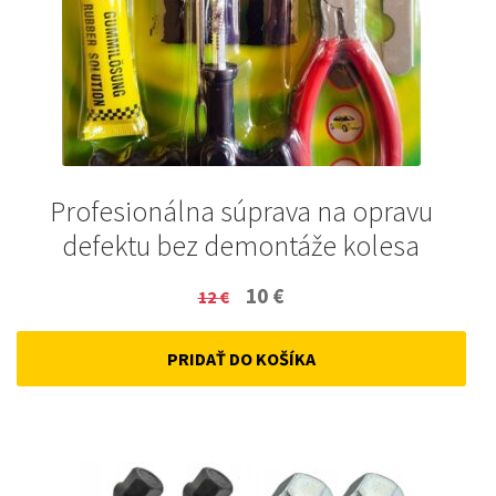
Profesionálna súprava na opravu
defektu bez demontáže kolesa
Original
Current
10
€
12
€
price
price
PRIDAŤ DO KOŠÍKA
was:
is:
12 €.
10 €.