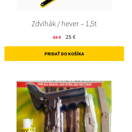
Zdvihák / hever – 1,5t
Original
Current
25
€
33
€
price
price
PRIDAŤ DO KOŠÍKA
was:
is:
33 €.
25 €.