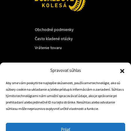
Obchodné podmienky
Často kladené otázky
Vrátenie tovaru
LUF s.r.o.
Spravovať súhlas
Nám. M.R.Štefanika 518,
Aby sme vám poskytli tie najlepšie skúsenosti, používame technológie, ako sú
Trstená 02801
súbory cookie na ukladanie a/alebo prístup k informáciám o zariadení. Súhlas s
týmito technológiami nám umožní spracovávať údaje, ako je správanie pri
prehliadaní alebo jedinečné ID na tejto stránke. Nesúhlas alebo odvolanie
súhlasu môže nepriaznivo ovplyvniť určité vlastnosti a funkcie.
+421 905 806 234
info@dojazdovekolesa.com
Prijať