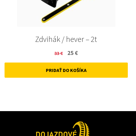
Zdvihák / hever – 2t
Original
Current
25
€
33
€
price
price
PRIDAŤ DO KOŠÍKA
was:
is:
33 €.
25 €.