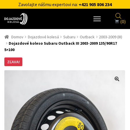
Zavolajte nášmu expertovi na:
+421 905 806 234
(0)
Domov
Dojazdové kolesá
Subaru
Outback
2003-2009 (III)
Dojazdové koleso Subaru Outback III 2003-2009 135/90R17
5×100
ZĽAVA!