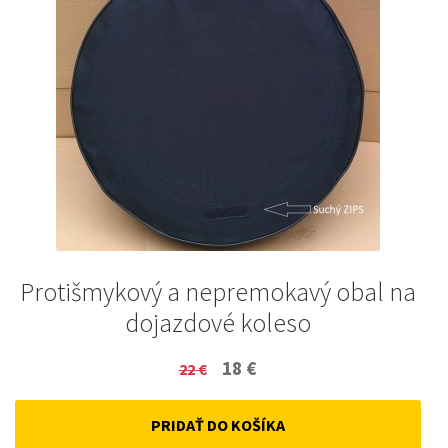
Protišmykový a nepremokavý obal na
dojazdové koleso
Original
Current
18
€
22
€
price
price
PRIDAŤ DO KOŠÍKA
was:
is: