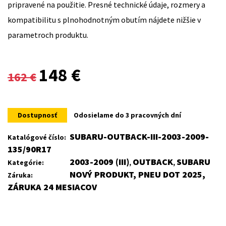
pripravené na použitie. Presné technické údaje, rozmery a
kompatibilitu s plnohodnotným obutím nájdete nižšie v
parametroch produktu.
Original
Current
148
€
162
€
price
price
was:
is:
Dostupnosť
Odosielame do 3 pracovných dní
162 €.
148 €.
SUBARU-OUTBACK-III-2003-2009-
Katalógové číslo:
135/90R17
2003-2009 (III)
OUTBACK
SUBARU
Kategórie:
,
,
NOVÝ PRODUKT, PNEU DOT 2025,
Záruka:
ZÁRUKA 24 MESIACOV