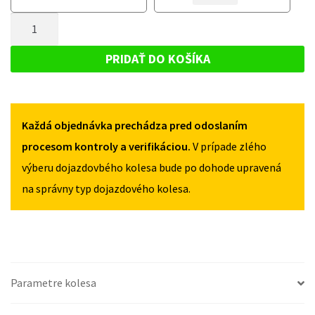
KOLESO
KOLESO
SUBARU
MNOŽSTVO
SUBARU
OUTBACK
OUTBACK
DOJAZDOVÉ
III
III
KOLESO
2003-
PRIDAŤ DO KOŠÍKA
2003-
2009
SUBARU
2009
135/90R17
OUTBACK
135/90R17
5X100
5X100
III
Každá objednávka prechádza pred odoslaním
2003-
2009
procesom kontroly a verifikáciou.
V prípade zlého
135/90R17
výberu dojazdovbého kolesa bude po dohode upravená
5X100
na správny typ dojazdového kolesa.
Parametre kolesa