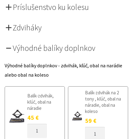
Príslušenstvo ku kolesu
Zdviháky
Výhodné balíky doplnkov
Výhodné balíky doplnkov - zdvihák, kľúč, obal na narádie
alebo obal na koleso
Balík-zdvihák na 2
Balík-zdvihák,
tony , kľúč, obal na
kľúč, obal na
náradie, obal na
náradie
koleso
45
€
59
€
MNOŽSTVO
MNOŽSTVO
DOJAZDOVÉ
DOJAZDOVÉ