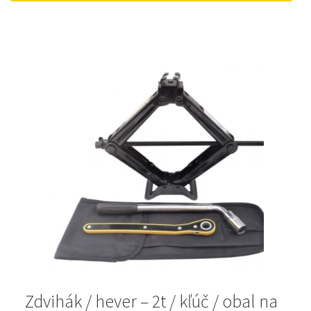
22 €.
18 €.
Zdvihák / hever – 2t / kľúč / obal na