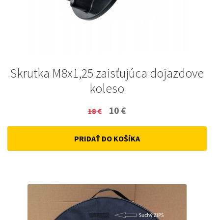
Skrutka M8x1,25 zaisťujúca dojazdove
koleso
Original
Current
10
€
18
€
price
price
PRIDAŤ DO KOŠÍKA
was:
is:
18 €.
10 €.