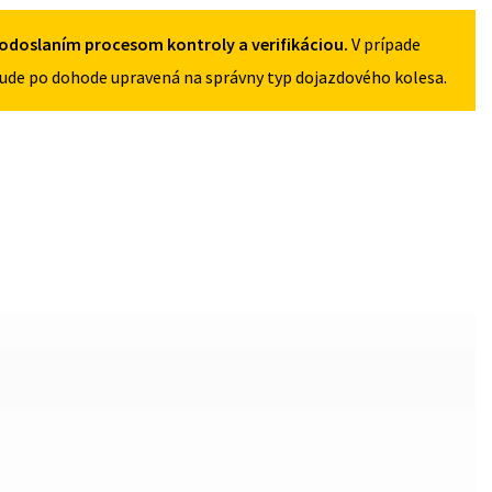
5X100
odoslaním procesom kontroly a verifikáciou.
V prípade
ude po dohode upravená na správny typ dojazdového kolesa.