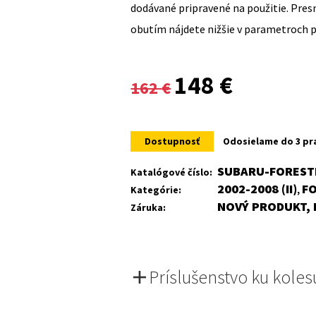
dodávané pripravené na použitie. Pre
obutím nájdete nižšie v parametroch 
Original
Current
148
€
162
€
price
price
was:
is:
Dostupnosť
Odosielame do 3 pr
162 €.
148 €.
SUBARU-FORESTE
Katalógové číslo:
2002-2008 (II)
F
Kategórie:
,
NOVÝ PRODUKT, 
Záruka:
Príslušenstvo ku koles