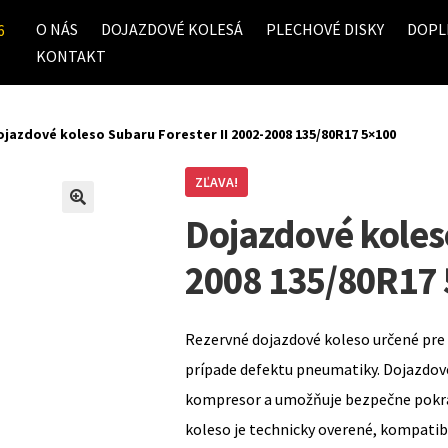
O NÁS
DOJAZDOVÉ KOLESÁ
PLECHOVÉ DISKY
DOPL
6
KONTAKT
ojazdové koleso Subaru Forester II 2002-2008 135/80R17 5×100
ZĽAVA!
Dojazdové koleso
2008 135/80R17
Rezervné dojazdové koleso určené pre 
prípade defektu pneumatiky. Dojazdov
kompresor a umožňuje bezpečne pokrač
koleso je technicky overené, kompati