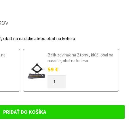
kov
č, obal na narádie alebo obal na koleso
l na
Balík-zdvihák na 2 tony , kľúč, obal na
náradie, obal na koleso
59
€
MNOŽSTVO
DOJAZDOVÉ
KOLESO
SUBARU
FORESTER
II
PRIDAŤ DO KOŠÍKA
2002-
2008
135/80R17