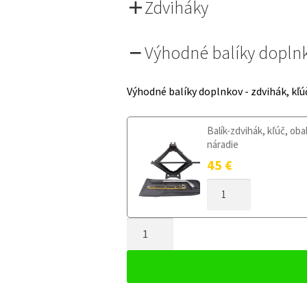
Zdviháky
Výhodné balíky dopln
Výhodné balíky doplnkov - zdvihák, kľú
Balík-zdvihák, kľúč, oba
náradie
45
€
MNOŽSTVO
DOJAZDOVÉ
KOLESO
MNOŽSTVO
SUBARU
FORESTER
DOJAZDOVÉ
II
KOLESO
2002-
SUBARU
2008
FORESTER
135/80R17