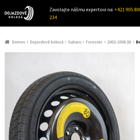
Zavolajte nášmu expertovi na:
+421 905 80
234
Domov
Dojazdové kolesá
Subaru
Forester
2002-2008 (II)
D