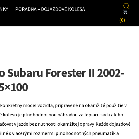
NKY
PORADŇA – DOJAZDOVÉ KOLESÁ
(0)
 Subaru Forester II 2002-
 5×100
konkrétny model vozidla, pripravené na okamžité použitie v
é koleso je plnohodnotnou náhradou za lepiacu sadu alebo
ovať v jazde bez nutnosti okamžitej opravy. Každé dojazdové
bilné s viacerými rozmermi plnohodnotných pneumatík a