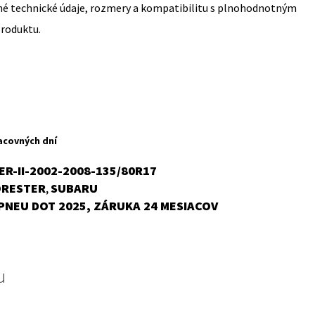
sné technické údaje, rozmery a kompatibilitu s plnohodnotným
produktu.
acovných dní
R-II-2002-2008-135/80R17
ORESTER
SUBARU
,
PNEU DOT 2025, ZÁRUKA 24 MESIACOV
u