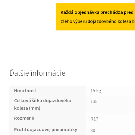
5X100
II
2002-
Každá objednávka prechádza pred 
2008
zlého výberu dojazdovbého kolesa b
135/80R17
5X100
Ďalšie informácie
Hmotnosť
15 kg
Celková šírka dojazdového
135
kolesa (mm)
Rozmer R
R17
Profil dojazdovej pneumatiky
80