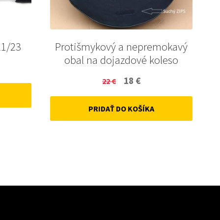
21/23
Protišmykový a nepremokavý
obal na dojazdové koleso
ent
Original
Current
18
€
22
€
price
price
PRIDAŤ DO KOŠÍKA
was:
is:
22 €.
18 €.