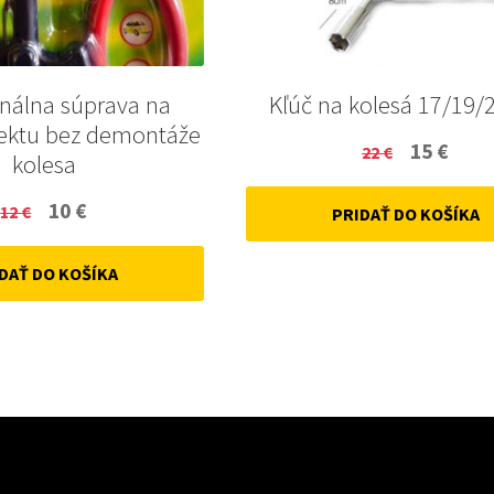
onálna súprava na
Kľúč na kolesá 17/19/
ektu bez demontáže
Original
Curr
15
€
22
€
kolesa
price
price
Original
Current
10
€
12
€
PRIDAŤ DO KOŠÍKA
was:
is:
price
price
22 €.
15 €.
DAŤ DO KOŠÍKA
was:
is:
12 €.
10 €.