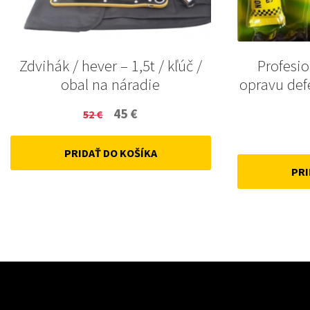
Zdvihák / hever – 1,5t / kľúč /
Profesi
obal na náradie
opravu def
Original
Current
45
€
52
€
price
price
PRIDAŤ DO KOŠÍKA
was:
is:
PRI
52 €.
45 €.