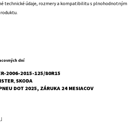
sné technické údaje, rozmery a kompatibilitu s plnohodnotným
produktu.
rent
ce
acovných dní
,41 €.
R-2006-2015-125/80R15
MSTER
SKODA
,
PNEU DOT 2025, ZÁRUKA 24 MESIACOV
u