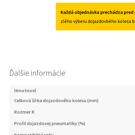
2006-
2015
Každá objednávka prechádza pred 
125/80R15
zlého výberu dojazdovbého kolesa b
5X100
Ďalšie informácie
Hmotnosť
Celková šírka dojazdového kolesa (mm)
Rozmer R
Profil dojazdovej pneumatiky (%)
Kompatibilné roky