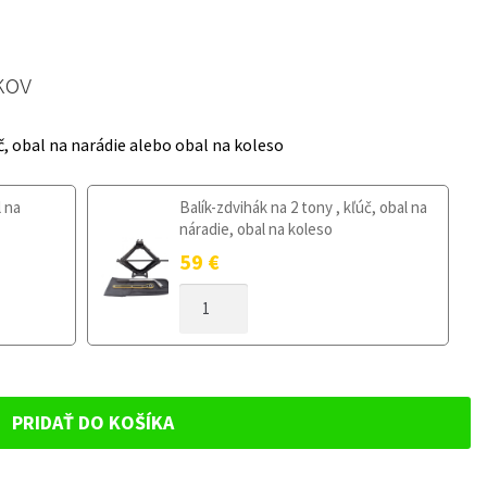
kov
č, obal na narádie alebo obal na koleso
l na
Balík-zdvihák na 2 tony , kľúč, obal na
náradie, obal na koleso
59
€
MNOŽSTVO
DOJAZDOVÉ
KOLESO
SKODA
ROOMSTER
2006-
PRIDAŤ DO KOŠÍKA
2015
125/80R15
5X100