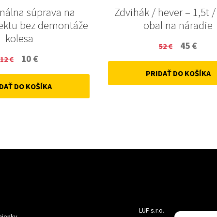
onálna súprava na
Zdvihák / hever – 1,5t /
ektu bez demontáže
obal na náradie
kolesa
Original
Curr
45
€
52
€
Original
Current
10
€
12
€
price
price
price
price
PRIDAŤ DO KOŠÍKA
was:
is:
DAŤ DO KOŠÍKA
was:
is:
52 €.
45 €.
12 €.
10 €.
LUF s.r.o.
ienky