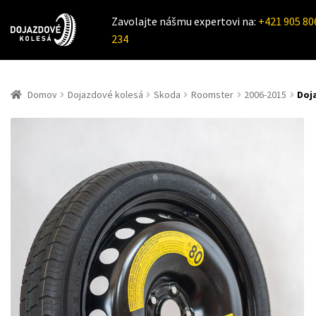
Zavolajte nášmu expertovi na:
+421 905 80
234
Domov
Dojazdové kolesá
Skoda
Roomster
2006-2015
Doj