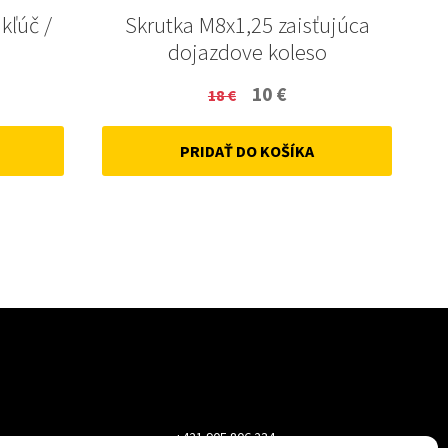
 kľúč /
Skrutka M8x1,25 zaisťujúca
dojazdove koleso
ent
Original
Current
10
€
18
€
price
price
PRIDAŤ DO KOŠÍKA
was:
is:
18 €.
10 €.
+421 905 806 234