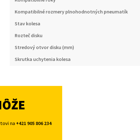
Kompatibilné rozmery plnohodnotných pneumatík
Stav kolesa
Rozteč disku
Stredový otvor disku (mm)
Skrutka uchytenia kolesa
MÔŽE
rtovi na
+421 905 806 234