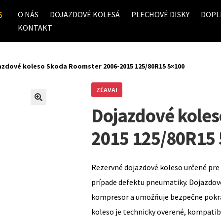
O NÁS
DOJAZDOVÉ KOLESÁ
PLECHOVÉ DISKY
DOPL
6
KONTAKT
azdové koleso Skoda Roomster 2006-2015 125/80R15 5×100
ZĽAVA!
Dojazdové koles
2015 125/80R15
Rezervné dojazdové koleso určené pre 
prípade defektu pneumatiky. Dojazdov
kompresor a umožňuje bezpečne pokrač
koleso je technicky overené, kompati