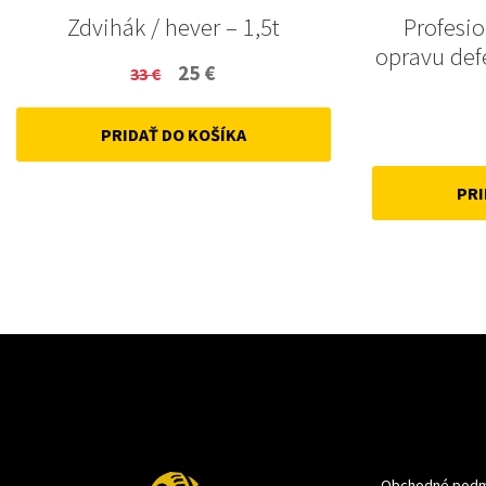
Zdvihák / hever – 1,5t
Profesi
opravu def
Original
Current
25
€
33
€
price
price
PRIDAŤ DO KOŠÍKA
was:
is:
33 €.
25 €.
PRI
Obchodné podm