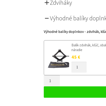
Zdviháky
Výhodné balíky dopln
Výhodné balíky doplnkov - zdvihák, kľú
Balík-zdvihák, kľúč, oba
náradie
45
€
MNOŽSTVO
DOJAZDOVÉ
KOLESO
MNOŽSTVO
SKODA
ROOMSTER
DOJAZDOVÉ
2006-
KOLESO
2015
SKODA
125/80R15
ROOMSTER
5X100