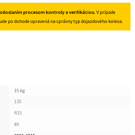
odoslaním procesom kontroly a verifikáciou.
V prípade
ude po dohode upravená na správny typ dojazdového kolesa.
15 kg
125
R15
80