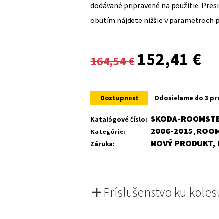
dodávané pripravené na použitie. Pre
obutím nájdete nižšie v parametroch 
Original
Cur
152,41
€
164,54
€
price
pri
was:
is:
Dostupnosť
Odosielame do 3 pr
164,54 €.
152
SKODA-ROOMSTE
Katalógové číslo:
2006-2015
ROO
Kategórie:
,
NOVÝ PRODUKT, 
Záruka:
Príslušenstvo ku koles