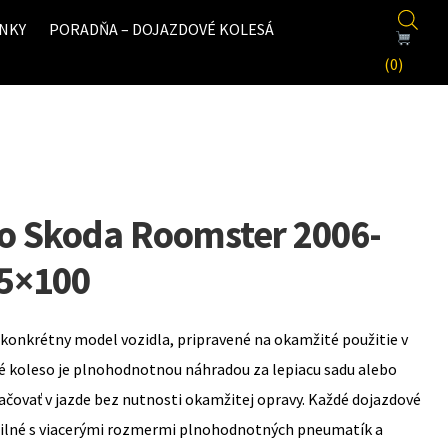
NKY
PORADŇA – DOJAZDOVÉ KOLESÁ
(0)
o Skoda Roomster 2006-
 5×100
konkrétny model vozidla, pripravené na okamžité použitie v
é koleso je plnohodnotnou náhradou za lepiacu sadu alebo
ovať v jazde bez nutnosti okamžitej opravy. Každé dojazdové
bilné s viacerými rozmermi plnohodnotných pneumatík a