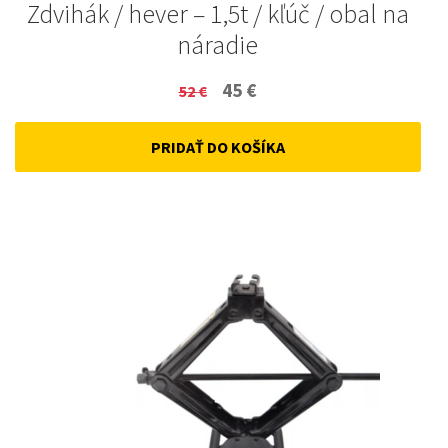
Zdvihák / hever – 1,5t / kľúč / obal na
náradie
Original
Current
45
€
52
€
price
price
PRIDAŤ DO KOŠÍKA
was:
is:
52 €.
45 €.