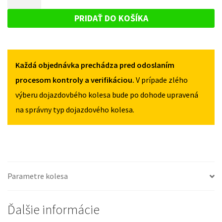
LEON
DOJAZDOVÉ
III
III
KOLESO
OD
PRIDAŤ DO KOŠÍKA
OD
2012
SEAT
2012
125/80R15
LEON
125/80R15
5X112
5X112
III
Každá objednávka prechádza pred odoslaním
OD
2012
procesom kontroly a verifikáciou.
V prípade zlého
125/80R15
výberu dojazdovbého kolesa bude po dohode upravená
5X112
na správny typ dojazdového kolesa.
Parametre kolesa
Ďalšie informácie