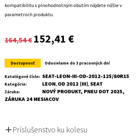
kompatibilitu s plnohodnotným obutím nájdete nižšie v
parametroch produktu.
Original
Current
152,41
€
164,54
€
price
price
was:
is:
Dostupnosť
Odosielame do 3 pracovných dní
164,54 €.
152,41 €.
SEAT-LEON-III-OD-2012-125/80R15
Katalógové číslo:
LEON
OD 2012 (III)
SEAT
Kategórie:
,
,
NOVÝ PRODUKT, PNEU DOT 2025,
Záruka:
ZÁRUKA 24 MESIACOV
Príslušenstvo ku kolesu