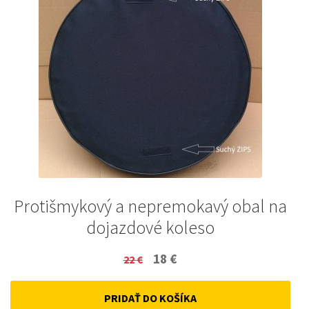
Protišmykový a nepremokavý obal na
dojazdové koleso
Original
Current
18
€
22
€
price
price
PRIDAŤ DO KOŠÍKA
was:
is: