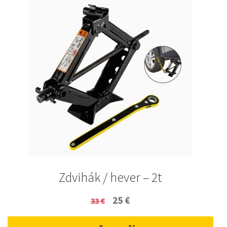
Zdvihák / hever – 2t
Original
Current
25
€
33
€
price
price