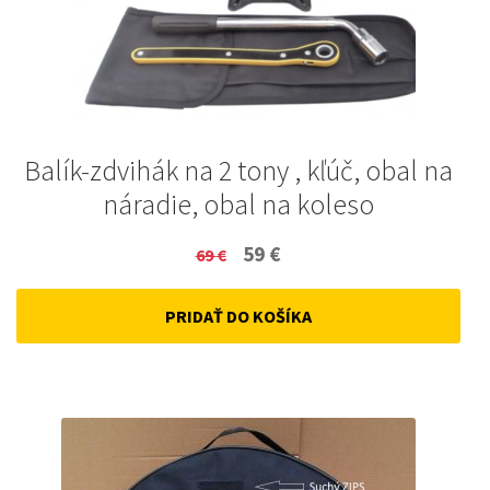
Balík-zdvihák na 2 tony , kľúč, obal na
náradie, obal na koleso
Original
Current
59
€
69
€
price
price
PRIDAŤ DO KOŠÍKA
was:
is:
69 €.
59 €.