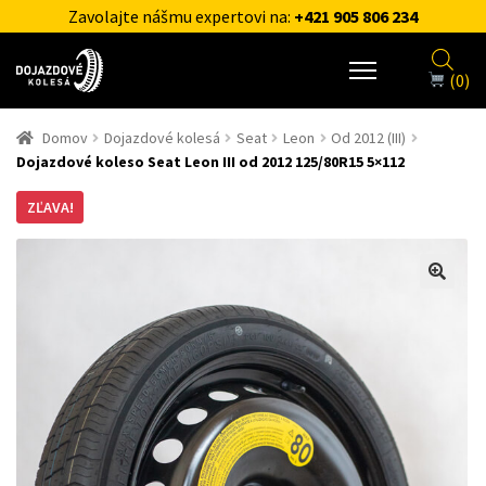
Zavolajte nášmu expertovi na:
+421 905 806 234
(0)
Domov
Dojazdové kolesá
Seat
Leon
Od 2012 (III)
Dojazdové koleso Seat Leon III od 2012 125/80R15 5×112
ZĽAVA!