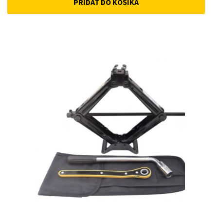
PRIDAŤ DO KOŠÍKA
was:
is:
33 €.
25 €.