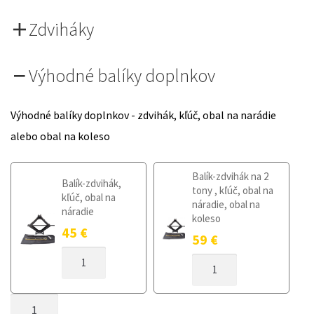
Zdviháky
Výhodné balíky doplnkov
Výhodné balíky doplnkov - zdvihák, kľúč, obal na narádie
alebo obal na koleso
Balík-zdvihák na 2
Balík-zdvihák,
tony , kľúč, obal na
kľúč, obal na
náradie, obal na
náradie
koleso
45
€
59
€
MNOŽSTVO
MNOŽSTVO
DOJAZDOVÉ
DOJAZDOVÉ
KOLESO
KOLESO
SEAT
MNOŽSTVO
SEAT
LEON