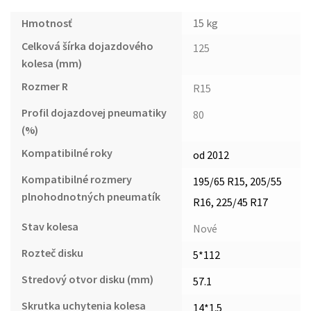
Hmotnosť
15 kg
Celková šírka dojazdového
125
kolesa (mm)
Rozmer R
R15
Profil dojazdovej pneumatiky
80
(%)
Kompatibilné roky
od 2012
Kompatibilné rozmery
195/65 R15, 205/55
plnohodnotných pneumatík
R16, 225/45 R17
Stav kolesa
Nové
Rozteč disku
5*112
Stredový otvor disku (mm)
57.1
Skrutka uchytenia kolesa
14*1.5