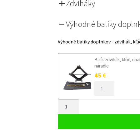
Zdviháky
Výhodné balíky dopln
Výhodné balíky doplnkov - zdvihák, kľú
Balík-zdvihák, kľúč, oba
náradie
45
€
MNOŽSTVO
DOJAZDOVÉ
KOLESO
MNOŽSTVO
SEAT
LEON
DOJAZDOVÉ
II
KOLESO
2005-
SEAT
2012
LEON
125/70R18