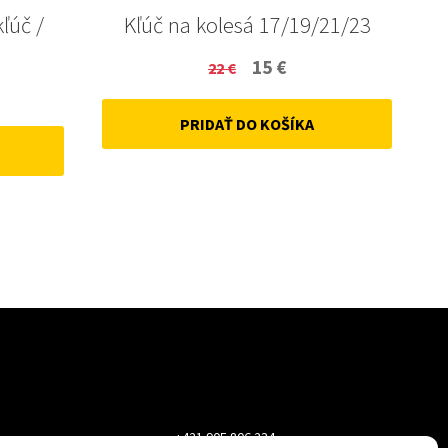
kľúč /
Kľúč na kolesá 17/19/21/23
Original
Current
15
€
22
€
ent
price
price
PRIDAŤ DO KOŠÍKA
was:
is:
22 €.
15 €.
+421 905 806 234