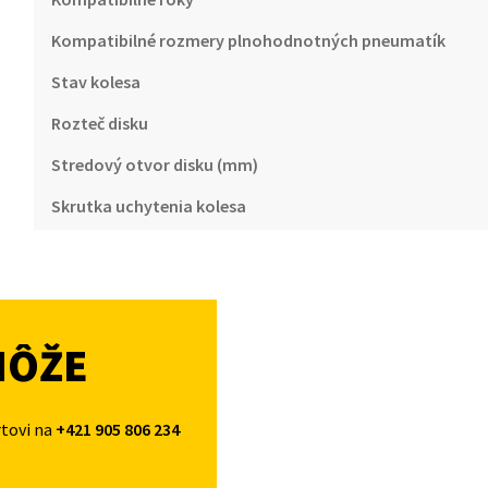
Kompatibilné rozmery plnohodnotných pneumatík
Stav kolesa
Rozteč disku
Stredový otvor disku (mm)
Skrutka uchytenia kolesa
MÔŽE
rtovi na
+421 905 806 234