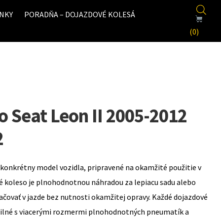
NKY
PORADŇA – DOJAZDOVÉ KOLESÁ
(0)
o Seat Leon II 2005-2012
2
konkrétny model vozidla, pripravené na okamžité použitie v
é koleso je plnohodnotnou náhradou za lepiacu sadu alebo
ovať v jazde bez nutnosti okamžitej opravy. Každé dojazdové
bilné s viacerými rozmermi plnohodnotných pneumatík a