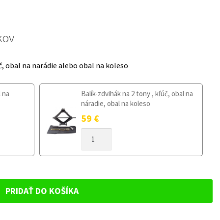
kov
č, obal na narádie alebo obal na koleso
l na
Balík-zdvihák na 2 tony , kľúč, obal na
náradie, obal na koleso
59
€
MNOŽSTVO
DOJAZDOVÉ
KOLESO
SEAT
LEON
II
PRIDAŤ DO KOŠÍKA
2005-
2012
125/70R18