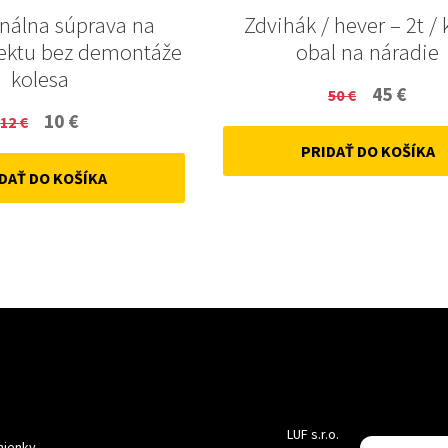
onálna súprava na
Zdvihák / hever – 2t / 
ektu bez demontáže
obal na náradie
kolesa
Original
Curr
45
€
50
€
Original
Current
10
€
12
€
price
price
price
price
PRIDAŤ DO KOŠÍKA
was:
is:
DAŤ DO KOŠÍKA
was:
is:
50 €.
45 €.
12 €.
10 €.
LUF s.r.o.
ienky