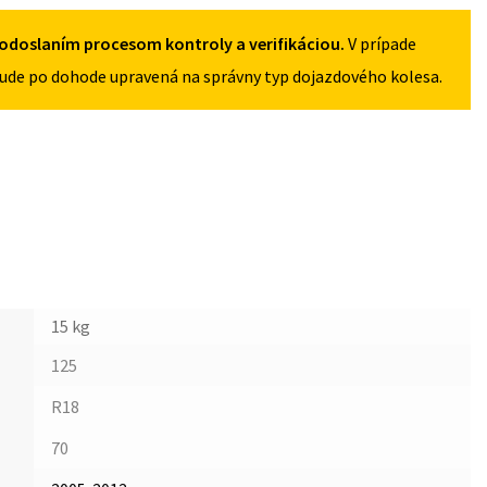
5X112
odoslaním procesom kontroly a verifikáciou.
V prípade
ude po dohode upravená na správny typ dojazdového kolesa.
15 kg
125
R18
70