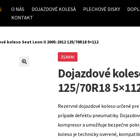
O NÁS
DOJAZDOVÉ KOLESÁ
PLECHOVÉ DISKY
DOPL
6
KONTAKT
vé koleso Seat Leon II 2005-2012 125/70R18 5×112
ZĽAVA!
Dojazdové koles
125/70R18 5×11
Rezervné dojazdové koleso určené pre 
prípade defektu pneumatiky. Dojazdov
kompresor a umožňuje bezpečne pokrač
koleso je technicky overené, kompati