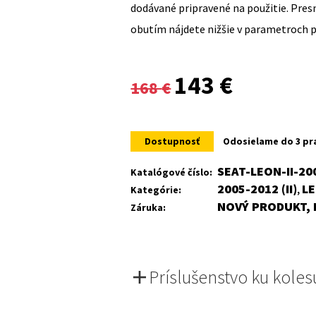
dodávané pripravené na použitie. Pre
obutím nájdete nižšie v parametroch 
Original
Current
143
€
168
€
price
price
was:
is:
Dostupnosť
Odosielame do 3 pr
168 €.
143 €.
SEAT-LEON-II-20
Katalógové číslo:
2005-2012 (II)
L
Kategórie:
,
NOVÝ PRODUKT, 
Záruka:
Príslušenstvo ku koles