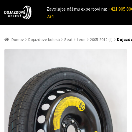
Zavolajte nášmu expertovi na:
+421 905 80
234
Domov
Dojazdové kolesá
Seat
Leon
2005-2012 (II)
Dojazdo