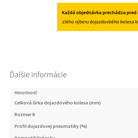
5X112
II
2005-
Každá objednávka prechádza pred 
2012
zlého výberu dojazdovbého kolesa b
125/70R18
5X112
Ďalšie informácie
Hmotnosť
Celková šírka dojazdového kolesa (mm)
Rozmer R
Profil dojazdovej pneumatiky (%)
Kompatibilné roky