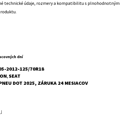
sné technické údaje, rozmery a kompatibilitu s plnohodnotným
produktu.
acovných dní
05-2012-125/70R18
EON
SEAT
,
PNEU DOT 2025, ZÁRUKA 24 MESIACOV
u