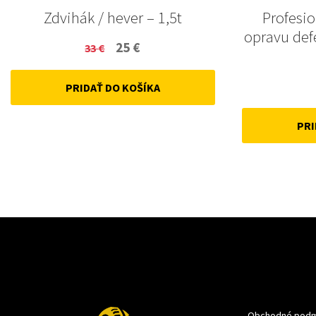
Zdvihák / hever – 1,5t
Profesi
opravu def
Original
Current
25
€
33
€
price
price
PRIDAŤ DO KOŠÍKA
was:
is:
33 €.
25 €.
PRI
Obchodné podm