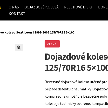
O NÁS
DOJAZDOVÉ KOLESÁ
PLECHOVÉ DISKY
DOPL
6
KONTAKT
é koleso Seat Leon I 1999-2005 125/70R16 5×100
ZĽAVA!
Dojazdové koles
125/70R16 5×10
Rezervné dojazdové koleso určené pre 
prípade defektu pneumatiky. Dojazdov
kompresor a umožňuje bezpečne pokrač
koleso je technicky overené, kompati