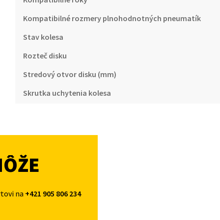
Kompatibilné rozmery plnohodnotných pneumatík
Stav kolesa
Rozteč disku
Stredový otvor disku (mm)
Skrutka uchytenia kolesa
MÔŽE
rtovi na
+421 905 806 234