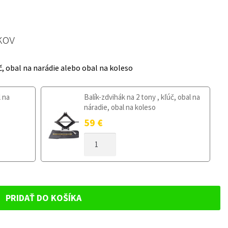
kov
č, obal na narádie alebo obal na koleso
l na
Balík-zdvihák na 2 tony , kľúč, obal na
náradie, obal na koleso
59
€
MNOŽSTVO
DOJAZDOVÉ
KOLESO
SEAT
LEON
I
PRIDAŤ DO KOŠÍKA
1999-
2005
125/70R16