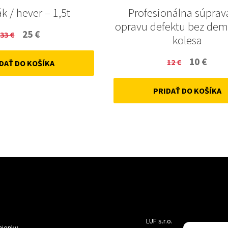
k / hever – 1,5t
Profesionálna súprav
opravu defektu bez de
Original
Current
25
€
33
€
kolesa
price
price
Original
Curr
10
€
12
€
DAŤ DO KOŠÍKA
was:
is:
price
price
33 €.
25 €.
PRIDAŤ DO KOŠÍKA
was:
is:
12 €.
10 €.
LUF s.r.o.
ienky