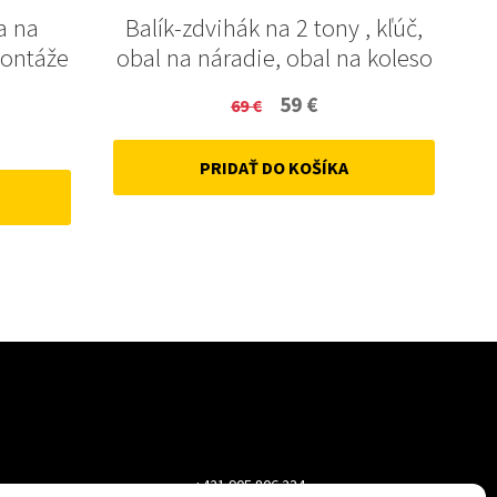
a na
Balík-zdvihák na 2 tony , kľúč,
montáže
obal na náradie, obal na koleso
Original
Current
59
€
69
€
ent
price
price
PRIDAŤ DO KOŠÍKA
was:
is:
69 €.
59 €.
+421 905 806 234