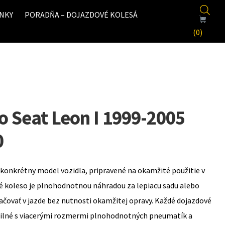
NKY
PORADŇA – DOJAZDOVÉ KOLESÁ
(0)
o Seat Leon I 1999-2005
0
konkrétny model vozidla, pripravené na okamžité použitie v
é koleso je plnohodnotnou náhradou za lepiacu sadu alebo
ovať v jazde bez nutnosti okamžitej opravy. Každé dojazdové
bilné s viacerými rozmermi plnohodnotných pneumatík a