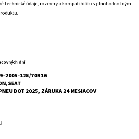
sné technické údaje, rozmery a kompatibilitu s plnohodnotným
produktu.
acovných dní
99-2005-125/70R16
ON
SEAT
,
PNEU DOT 2025, ZÁRUKA 24 MESIACOV
u