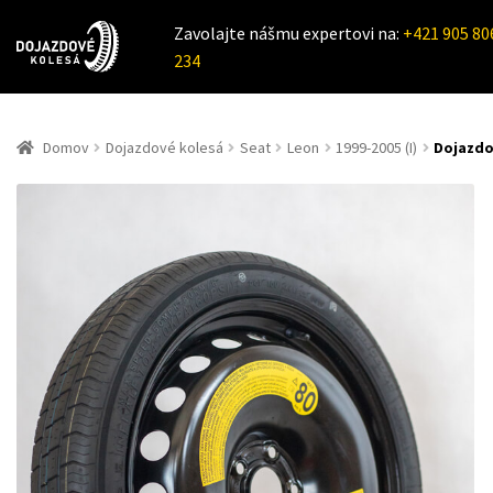
Zavolajte nášmu expertovi na:
+421 905 80
234
Domov
Dojazdové kolesá
Seat
Leon
1999-2005 (I)
Dojazdov