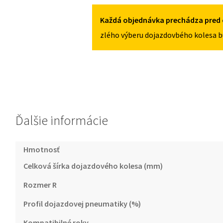
5X100
I
1999-
Každá objednávka prechádza pred 
2005
zlého výberu dojazdovbého kolesa b
125/70R16
5X100
Ďalšie informácie
Hmotnosť
Celková šírka dojazdového kolesa (mm)
Rozmer R
Profil dojazdovej pneumatiky (%)
Kompatibilné roky