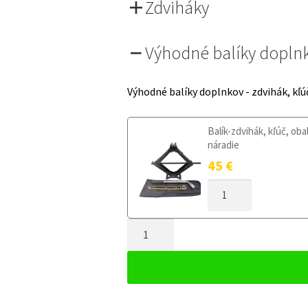
Zdviháky
Výhodné balíky dopln
Výhodné balíky doplnkov - zdvihák, kľú
Balík-zdvihák, kľúč, oba
náradie
45
€
MNOŽSTVO
DOJAZDOVÉ
KOLESO
MNOŽSTVO
SEAT
LEON
DOJAZDOVÉ
I
KOLESO
1999-
SEAT
2005
LEON
125/70R16