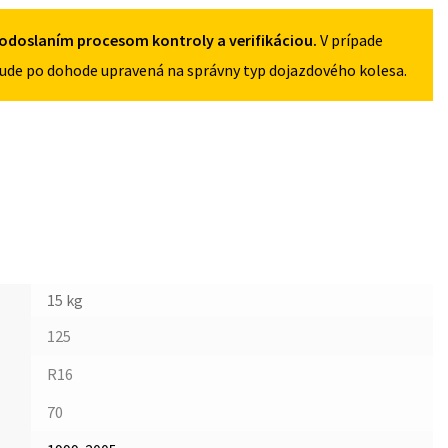
5X100
odoslaním procesom kontroly a verifikáciou.
V prípade
ude po dohode upravená na správny typ dojazdového kolesa.
15 kg
125
R16
70