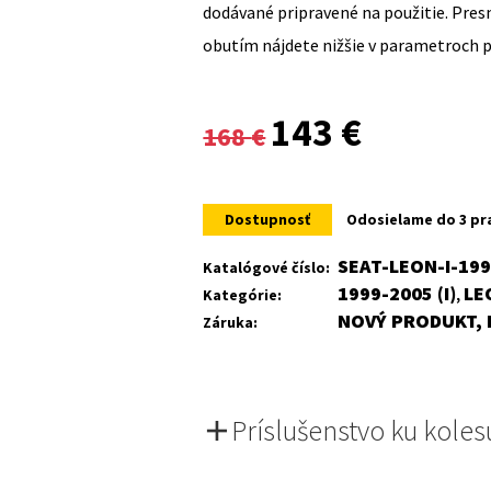
dodávané pripravené na použitie. Pre
obutím nájdete nižšie v parametroch 
Original
Current
143
€
168
€
price
price
was:
is:
Dostupnosť
Odosielame do 3 pr
168 €.
143 €.
SEAT-LEON-I-19
Katalógové číslo:
1999-2005 (I)
LE
Kategórie:
,
NOVÝ PRODUKT, 
Záruka:
Príslušenstvo ku koles