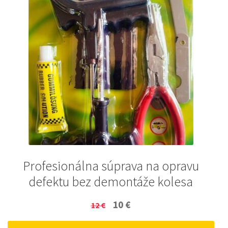
Profesionálna súprava na opravu
defektu bez demontáže kolesa
Original
Current
10
€
12
€
price
price