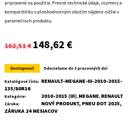
pripravené na použitie. Presné technické údaje, rozmery a
kompatibilitu s plnohodnotným obutím nájdete nižšie v
parametroch produktu.
Original
Current
148,62
€
162,51
€
price
price
was:
is:
Dostupnosť
Odosielame do 3 pracovných dní
162,51 €.
148,62 €.
RENAULT-MEGANE-III-2010-2015-
Katalógové číslo:
135/80R16
2010-2015 (III)
MEGANE
RENAULT
Kategórie:
,
,
NOVÝ PRODUKT, PNEU DOT 2025,
Záruka:
ZÁRUKA 24 MESIACOV