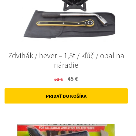
Zdvihák / hever – 1,5t / kľúč / obal na
náradie
Original
Current
45
€
52
€
price
price
PRIDAŤ DO KOŠÍKA
was:
is:
52 €.
45 €.