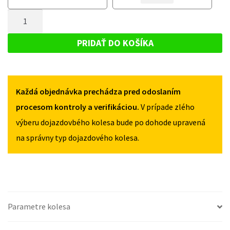
KOLESO
KOLESO
RENAULT
MNOŽSTVO
RENAULT
MEGANE
MEGANE
DOJAZDOVÉ
III
III
KOLESO
2010-
PRIDAŤ DO KOŠÍKA
2010-
2015
RENAULT
2015
135/80R16
MEGANE
135/80R16
5X114,3
5X114,3
III
Každá objednávka prechádza pred odoslaním
2010-
2015
procesom kontroly a verifikáciou.
V prípade zlého
135/80R16
výberu dojazdovbého kolesa bude po dohode upravená
5X114,3
na správny typ dojazdového kolesa.
Parametre kolesa