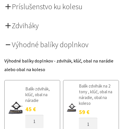
Príslušenstvo ku kolesu
Zdviháky
Výhodné balíky doplnkov
Výhodné balíky doplnkov - zdvihák, kľúč, obal na narádie
alebo obal na koleso
Balík-zdvihák na 2
Balík-zdvihák,
tony , kľúč, obal na
kľúč, obal na
náradie, obal na
náradie
koleso
45
€
59
€
MNOŽSTVO
MNOŽSTVO
DOJAZDOVÉ
DOJAZDOVÉ