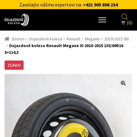
Zavolajte nášmu expertovi na:
+421 905 806 234
(0)
Domov
Dojazdové kolesá
Renault
Megane
2010-2015 (III)
Dojazdové koleso Renault Megane III 2010-2015 135/80R16
5×114,3
ZĽAVA!