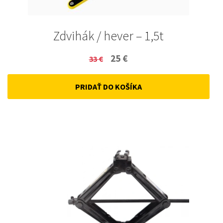
Zdvihák / hever – 1,5t
Original
Current
25
€
33
€
price
price
PRIDAŤ DO KOŠÍKA
was:
is:
33 €.
25 €.