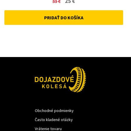
Original
Current
25
€
33
€
price
price
PRIDAŤ DO KOŠÍKA
was:
is:
33 €.
25 €.
Obchodné podmienky
Často kladené otázky
Vrátenie tovaru