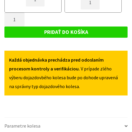
DOJAZDOVÉ
DOJAZDOVÉ
KOLESO
KOLESO
RENAULT
MNOŽSTVO
RENAULT
GRAND
GRAND
DOJAZDOVÉ
SCENIC
SCENIC
KOLESO
I
PRIDAŤ DO KOŠÍKA
I
2004-
RENAULT
2004-
2009
GRAND
2009
135/80R16
135/80R16
SCENIC
4X100
4X100
Každá objednávka prechádza pred odoslaním
I
2004-
procesom kontroly a verifikáciou.
V prípade zlého
2009
výberu dojazdovbého kolesa bude po dohode upravená
135/80R16
na správny typ dojazdového kolesa.
4X100
Parametre kolesa