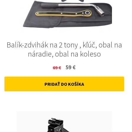
Balík-zdvihák na 2 tony , kľúč, obal na
náradie, obal na koleso
Original
Current
59
€
69
€
price
price
PRIDAŤ DO KOŠÍKA
was:
is:
69 €.
59 €.