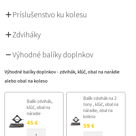
Príslušenstvo ku kolesu
Zdviháky
Výhodné balíky doplnkov
Výhodné balíky doplnkov - zdvihák, kľúč, obal na narádie
alebo obal na koleso
Balík-zdvihák na 2
Balík-zdvihák,
tony , kľúč, obal na
kľúč, obal na
náradie, obal na
náradie
koleso
45
€
59
€
MNOŽSTVO
MNOŽSTVO