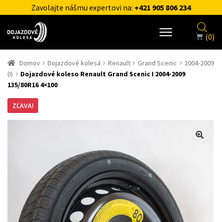
Zavolajte nášmu expertovi na:
+421 905 806 234
(0)
Domov
Dojazdové kolesá
Renault
Grand Scenic
2004-2009
(I)
Dojazdové koleso Renault Grand Scenic I 2004-2009
135/80R16 4×100
ZĽAVA!