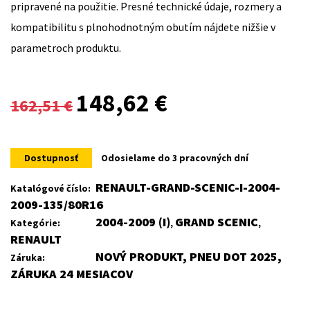
pripravené na použitie. Presné technické údaje, rozmery a
kompatibilitu s plnohodnotným obutím nájdete nižšie v
parametroch produktu.
Original
Current
148,62
€
162,51
€
price
price
was:
is:
Dostupnosť
Odosielame do 3 pracovných dní
162,51 €.
148,62 €.
RENAULT-GRAND-SCENIC-I-2004-
Katalógové číslo:
2009-135/80R16
2004-2009 (I)
GRAND SCENIC
Kategórie:
,
,
RENAULT
NOVÝ PRODUKT, PNEU DOT 2025,
Záruka:
ZÁRUKA 24 MESIACOV