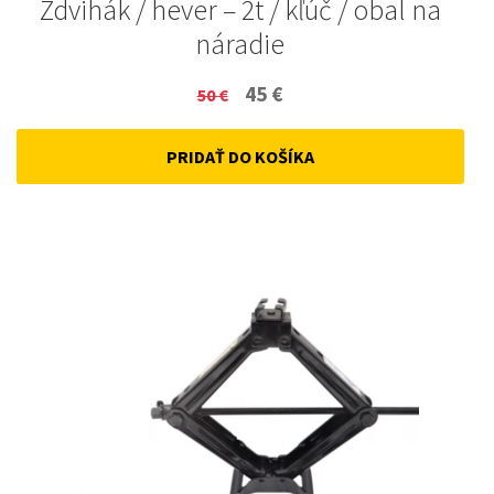
Zdvihák / hever – 2t / kľúč / obal na
náradie
Original
Current
45
€
50
€
price
price
PRIDAŤ DO KOŠÍKA
was:
is:
50 €.
45 €.