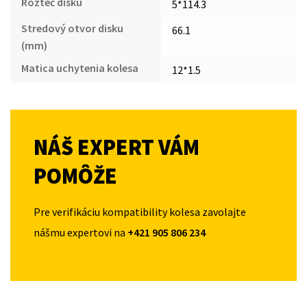
Rozteč disku
5*114.3
Stredový otvor disku
66.1
(mm)
Matica uchytenia kolesa
12*1.5
NÁŠ EXPERT VÁM
POMÔŽE
Pre verifikáciu kompatibility kolesa zavolajte
nášmu expertovi na
+421 905 806 234