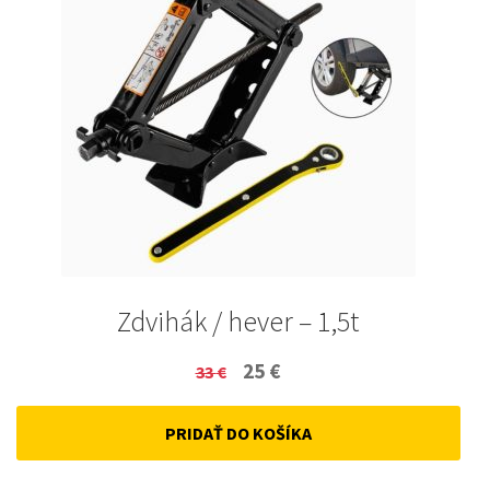
Zdvihák / hever – 1,5t
Original
Current
25
€
33
€
price
price
PRIDAŤ DO KOŠÍKA
was:
is:
33 €.
25 €.